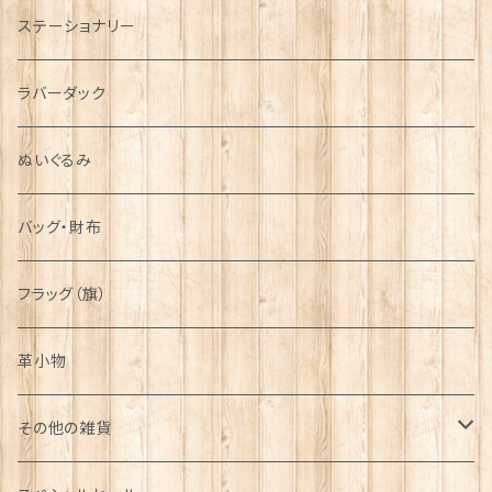
運動＆人物
ステーショナリー
シンボル
ラバーダック
ぬいぐるみ
バッグ・財布
フラッグ（旗）
革小物
その他の雑貨