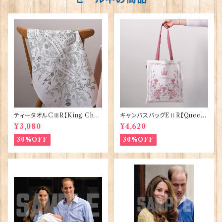
ティータオルCⅢR【King Char
キャンバスバッグEⅡR【Queen
lesⅢ Coronation】Victoria
ElizabethⅡ Commemorativ
¥3,080
¥4,620
Eggs 50129
e】Victoria Eggs 90332
30%OFF
30%OFF