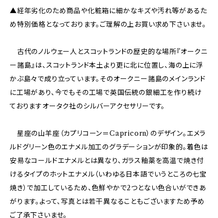
▲経年劣化のため商品や化粧箱に細かなキズや汚れ等があるた
め特別価格となっております。ご理解の上お買い求め下さいませ。
古代のノルウェー人とスコットランドの歴史的な場所『オークニ
ー諸島』は、スコットランド本土より更に北に位置し、海の上に浮
かぶ島々で成り立っています。そのオークニー諸島のメインランド
に工場があり、今でもその工場で英国伝統の銀細工を作り続け
ておりますオータク社のシルバーアクセサリーです。
星座の山羊座（カプリコーン＝Capricorn）のデザイン。エメラ
ルドグリーン色のエナメル加工のグラデーションが印象的。着色は
安易なコールドエナメルとは異なり、ガラス釉薬を高温で焼き付
けるタイプのホットエナメル（いわゆる日本語でいうところの七宝
焼き）で加工しているため、色鮮やかで2つとない色合いができあ
がります。よって、写真とは若干異なることもございますため予め
ご了承下さいませ。