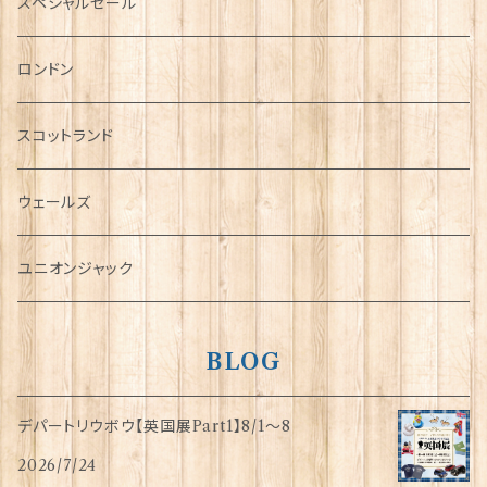
ミニカー
スペシャルセール
チャーム
ロンドン
犬グッズ
スコットランド
傘
ウェールズ
指貫(シンブル)
ユニオンジャック
BLOG
デパートリウボウ【英国展Part1】8/1〜8
2026/7/24