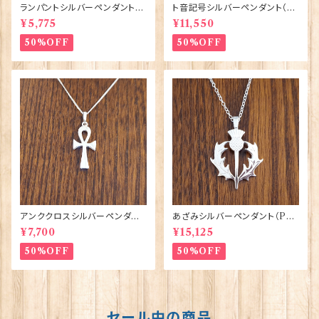
ランパントシルバーペンダント
ト音記号シルバーペンダント（U
（UP159）ORTAK 70152
P161）ORTAK 70151
¥5,775
¥11,550
50%OFF
50%OFF
アンククロスシルバーペンダント
あざみシルバーペンダント（P8
（P338）ORTAK 70156
5）ORTAK 70148
¥7,700
¥15,125
50%OFF
50%OFF
セール中の商品