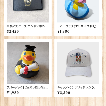
革製パスケース ロンドン市の紋
ラバーダック【エリザベス】Elgat
章入り【Black】R.C.Brady 90
e Products 90348（73371）
¥2,420
¥1,980
381-Black
ラバーダック【CAMBRIDGE
キャップ・ケンブリッジ大学【Ca
Uni.卒業生】Elgate Products
mbridge Univ.】00215
¥1,980
¥3,300
90365