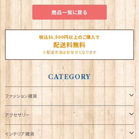
商品一覧に戻る
税込16,500円以上のご購入で
配送料無料
※配送方法はお任せとなります
CATEGORY
ファッション雑貨
タータンネクタイ
アクセサリー
帽子
ORTAK
インテリア雑貨