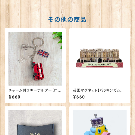
その他の商品
チャーム付きキーホルダー【ロン
英国マグネット【バッキンガム宮
ドンバス】A&S Gift 90422
殿】Elgate Products 90030
¥660
¥660
（13652）