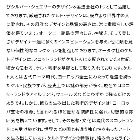
びシルバー・ジュエリーのデザイン＆製造会社の1つとして活躍し
ております。厳選されたケルト・デザインは、設立より世界中の人
に愛され、その風雅なデザインと品質の高さは、常に素晴らしい評
価を得ています。オークニー諸島の荒々しさ，神秘さ，そして美し
さがデザイナー達に多くのインスピレーションを与え、他に類を見
ない個性的なコレクションを創造しております。オータク社のケル
トデザインは、スコットランドがケルト人に支配されていた4世紀
頃から伝わる、ケルト芸術を基礎として取り入れております。ケル
ト人とは古代ローマ時代、ヨーロッパ全土にわたって隆盛を誇っ
たケルト民族ですが、歴史上では謎の部分が多く、現在ではスコ
ットランドやアイルランド，ウェールズなどにわずかに残るだけの
ようです。しかし、彼らの生み出した芸術的デザインは「ヨーロッ
パ芸術の根源」と言われるほど豊かな装飾性に溢れ、幻想的な雰
囲気を携えています。そして、その思想・文化は現代のスコットラン
ドにも受け継がれ、世界のどの国とも違う独自性をもったアート
を生み出しています。ケルトデザインの特徴は、絡み合ったライン