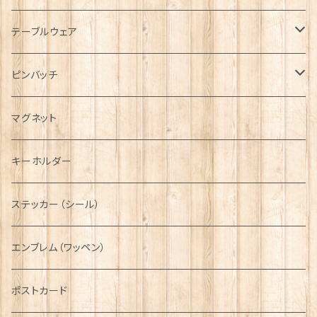
キャップ
Tシャツ
ブローチ
インテリア置物
テーブルウェア
ハンチング帽
マフラー
ペンダント
ラブスプーン
ティータオル
ピンバッチ
キャスケット
タータン【Bronte by Moon】
ラブスプーン【SION LLEWELLYN】
サッシュ
チャーム
ファブリック
ペーパーナプキン
ジェネラルデザイン
マグネット
ディアストーカー
タータン【Glencroft】
ラブスプーン【PAUL CURTIS】
乗り物
スカーフ
その他のアクセサリー
ティーコジー
ミリタリー
キーホルダー
ニット帽
ボタンラップマフラー【Aran Traditions】
動物＆植物
NAVY
ファッションマスク
その他テーブルウェア
ピューター
ステッカー（シール）
国旗＆紋章
AIRFORCE
エンブレム（ワッペン）
音楽＆楽器
ARMY
ポストカード