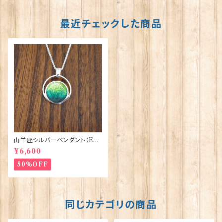
最近チェックした商品
山羊座シルバーペンダント（EP3
22）エナメル ORTAK 70147-1
¥6,600
201
50%OFF
同じカテゴリの商品