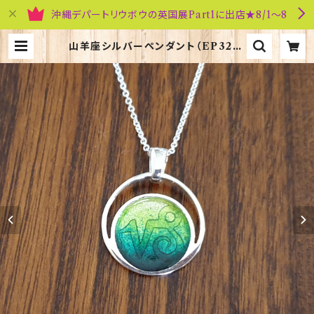
沖縄デパートリウボウの英国展Part1に出店★8/1～8
山羊座シルバーペンダント（EP322）
エナメル ORTAK 70147-1201 | 英
国雑貨専門店ブリティッシュ・ライフ