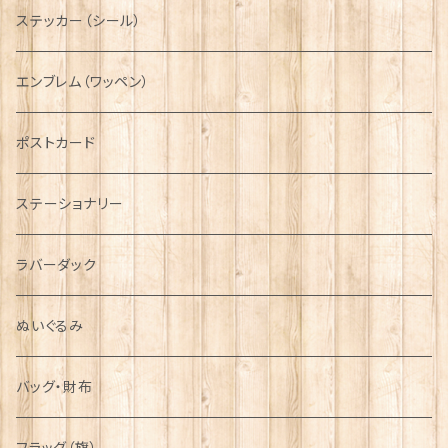
ニット帽
ボタンラップマフラー【Aran Traditions】
動物＆植物
NAVY
ファッションマスク
その他テーブルウェア
ピューター
ステッカー（シール）
国旗＆紋章
AIRFORCE
エンブレム（ワッペン）
音楽＆楽器
ARMY
ポストカード
運動＆人物
ステーショナリー
シンボル
ラバーダック
ぬいぐるみ
バッグ・財布