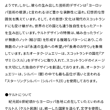
ようです。しかし、彼らの生み出した芸術的デザインは「ヨーロッ
パ芸術の根源」と言われるほど豊かな装飾性に溢れ、幻想的な雰
囲気を携えています。そして、その思想・文化は現代のスコットラン
ドにも受け継がれ、世界のどの国とも違う独自性をもったアート
を生み出しています。ケルトデザインの特徴は、絡み合ったライン
が無数のノット（結び目）を形成する複雑なパターンにあり、この
無数のノットは『永遠の生命への希望』や『長寿のお守り』を象徴
しています。またオータク・ジュエリーは、スコットランドの国花『ア
ザミ（シスル）』をデザインに取り入れて、スコットランドのイメージ
を大切にした独自のデザインを創造しております。尚、オータク・ジ
ュエリーは、シルバー（銀）の中でも最も品位が高いと言われる
『スターリングシルバー（シルバー925）』を使用しております。
●ケルトについて
紀元前6世紀頃からヨーロッパ各地に点在していたといわれる
ケルト人（ケルト民族）は、統一した国家を造らず、文字を使用し