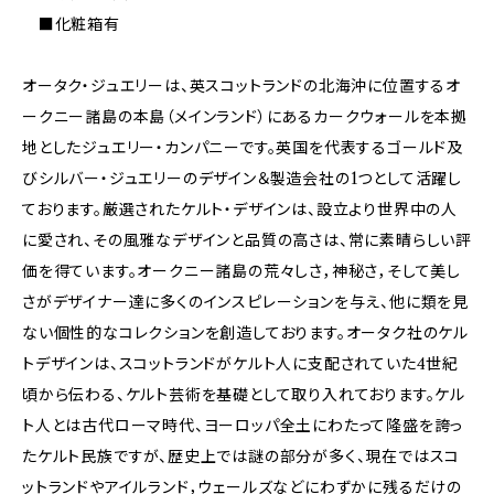
■化粧箱有
オータク・ジュエリーは、英スコットランドの北海沖に位置するオ
ークニー諸島の本島（メインランド）にあるカークウォールを本拠
地としたジュエリー・カンパニーです。英国を代表するゴールド及
びシルバー・ジュエリーのデザイン＆製造会社の1つとして活躍し
ております。厳選されたケルト・デザインは、設立より世界中の人
に愛され、その風雅なデザインと品質の高さは、常に素晴らしい評
価を得ています。オークニー諸島の荒々しさ，神秘さ，そして美し
さがデザイナー達に多くのインスピレーションを与え、他に類を見
ない個性的なコレクションを創造しております。オータク社のケル
トデザインは、スコットランドがケルト人に支配されていた4世紀
頃から伝わる、ケルト芸術を基礎として取り入れております。ケル
ト人とは古代ローマ時代、ヨーロッパ全土にわたって隆盛を誇っ
たケルト民族ですが、歴史上では謎の部分が多く、現在ではスコ
ットランドやアイルランド，ウェールズなどにわずかに残るだけの