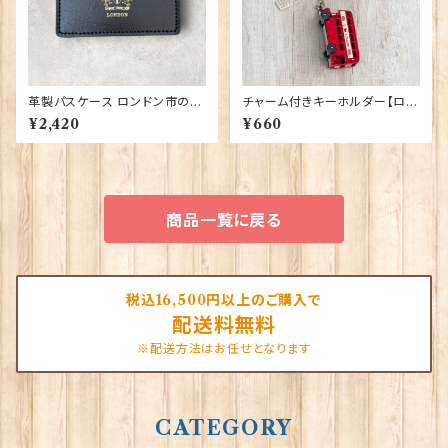
革製パスケース ロンドン市の紋
チャーム付きキーホルダー【ロン
章入り【Black】R.C.Brady 90
ドンバス】A&S Gift 90422
¥2,420
¥660
381-Black
商品一覧に戻る
税込16,500円以上のご購入で
配送料無料
※配送方法はお任せとなります
CATEGORY