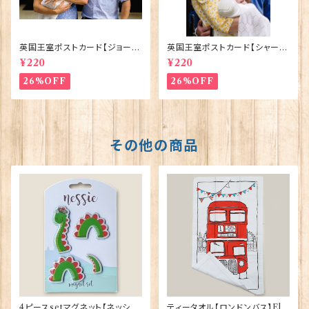
英国王室ポストカード【ジョージ
英国王室ポストカード【シャーロ
王子ご誕生】Pageantry Post
ット王女2】Pageantry Postca
¥220
¥220
card 90183-JEF100
rd 90183-JEF202
26%OFF
26%OFF
その他の商品
4ピースsetマグネット【ネッシ
ティータオル【ロンドンバス】Elg