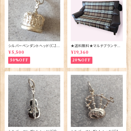
シルバーペンダントヘッド（C29
★送料無料★マルチブランケット
1）王冠 ORTAK 70165
【CAMEL STEWART】Bront
¥5,500
¥19,360
e by Moon 00185-A
50%OFF
20%OFF