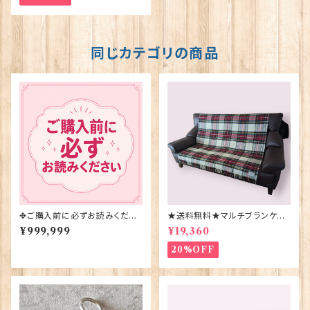
同じカテゴリの商品
✥ご購入前に必ずお読みくださ
★送料無料★マルチブランケット
い✥
【DRESS STEWART】Bronte
¥999,999
¥19,360
by Moon 00185-B
20%OFF