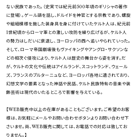
ない民族であった。（史実では紀元前500年頃のギリシャの著作
に登場）。ゲール語を話し、ドルイドを神官とする宗教であり、螺旋
や組紐模様を施した装身具を身に付けていたケルト人は、紀元前
1世紀頃からローマ軍との激しい攻防を繰り広げるが、ケルト人
の勢力はしだいに衰退し、ヨーロッパの西へ追いやられていった。
そして、ローマ帝国崩壊後もヴァイキングやアングロ・サクソンな
どの相次ぐ侵攻により、ケルト人は歴史の舞台から姿を消す。だ
が、ケルトの文化や伝統はアイルランド、スコットランド、ウェール
ズ、フランスのブルターニュなど、ヨーロッパ各地に遺されており、
幻想文学の要素となった神話や民話、ケルト民族特有の音楽や装
飾芸術は現代のいたるところで影響を与えている。
【WEB販売中以上の在庫があることもございます。ご希望のお客
様は、お気軽にメールやお問い合わせボタンよりお問い合わせ下
さいませ。尚、WEB販売に関しては、お電話での対応は致してお
りません。】