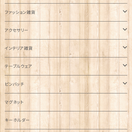
ファッション雑貨
タータンネクタイ
アクセサリー
帽子
ORTAK
インテリア雑貨
キャップ
Tシャツ
ブローチ
インテリア置物
テーブルウェア
ハンチング帽
マフラー
ペンダント
ラブスプーン
ティータオル
ピンバッチ
キャスケット
タータン【Bronte by Moon】
ラブスプーン【SION LLEWELLYN】
サッシュ
チャーム
ファブリック
ペーパーナプキン
ジェネラルデザイン
マグネット
ディアストーカー
タータン【Glencroft】
ラブスプーン【PAUL CURTIS】
乗り物
スカーフ
その他のアクセサリー
ティーコジー
ミリタリー
キーホルダー