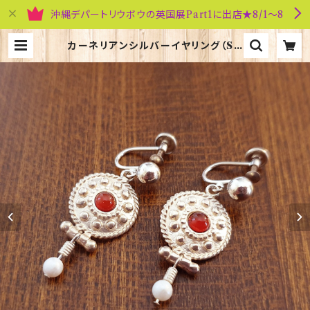
沖縄デパートリウボウの英国展Part1に出店★8/1～8
カーネリアンシルバーイヤリング（SE
104）ORTAK 70097 | 英国雑貨専
門店ブリティッシュ・ライフ