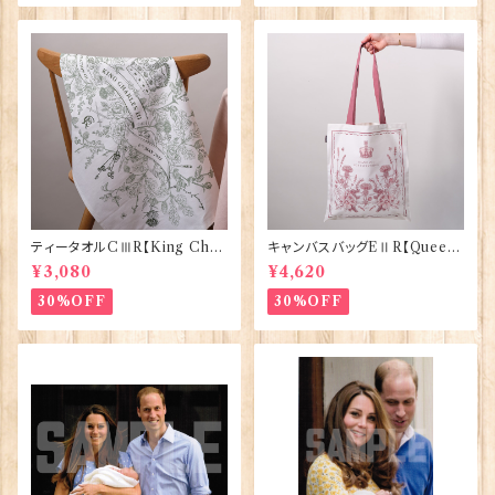
ティータオルCⅢR【King Char
キャンバスバッグEⅡR【Queen
lesⅢ Coronation】Victoria
ElizabethⅡ Commemorativ
¥3,080
¥4,620
Eggs 50129
e】Victoria Eggs 90332
30%OFF
30%OFF