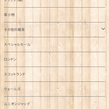
フラッグ（旗）
革小物
その他の雑貨
ミニカー
スペシャルセール
チャーム
ロンドン
犬グッズ
スコットランド
傘
ウェールズ
指貫(シンブル)
ユニオンジャック