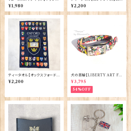
ー】 Eurostick 90407-Nes
ate Products 50001-S（702
¥1,980
¥2,200
sie
71）
ティータオル【オックスフォード大
犬の首輪【LIBERTY ART FA
学紋章】Elgate Products 50
BRIC=Thorpe】BlossomCo
¥2,200
¥3,795
001-K
90295
54%OFF