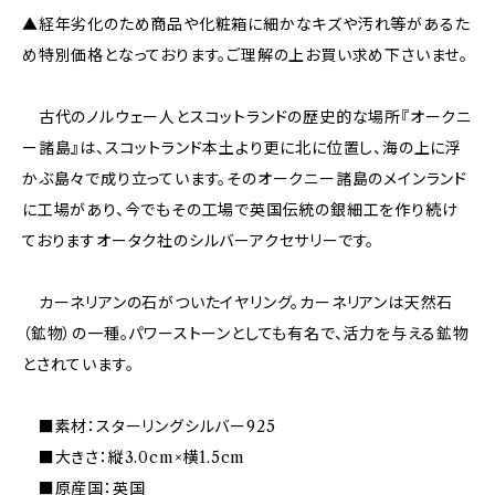
▲経年劣化のため商品や化粧箱に細かなキズや汚れ等があるた
め特別価格となっております。ご理解の上お買い求め下さいませ。
古代のノルウェー人とスコットランドの歴史的な場所『オークニ
ー諸島』は、スコットランド本土より更に北に位置し、海の上に浮
かぶ島々で成り立っています。そのオークニー諸島のメインランド
に工場があり、今でもその工場で英国伝統の銀細工を作り続け
ておりますオータク社のシルバーアクセサリーです。
カーネリアンの石がついたイヤリング。カーネリアンは天然石
（鉱物）の一種。パワーストーンとしても有名で、活力を与える鉱物
とされています。
■素材：スターリングシルバー925
■大きさ：縦3.0cm×横1.5cm
■原産国：英国