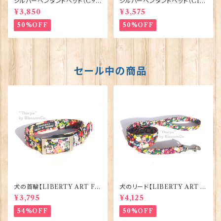
シルバーペンダントヘッド（C9
シルバーペンダントヘッド（C1
3）バイオリン ORTAK 70160
9）バグパイプ ORTAK 70158
¥3,850
¥3,575
50%OFF
50%OFF
セール中の商品
犬の首輪【LIBERTY ART FA
犬のリード【LIBERTY ART F
BRIC=Thorpe】BlossomCo
ABRIC=Thorpe】BlossomC
¥3,795
¥4,125
90295
o 90294
54%OFF
50%OFF