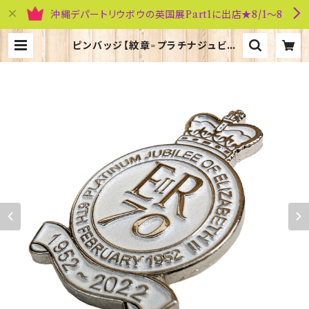
沖縄デパートリウボウの英国展Part1に出店★8/1～8
ピンバッジ【紋章=プラチナジュビリ
ー】Tradition 90040-QJ001 | 英
国雑貨専門店ブリティッシュ・ライフ