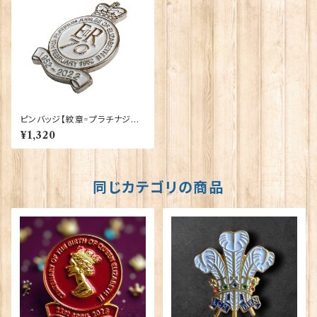
ピンバッジ【紋章=プラチナジュ
ビリー】Tradition 90040-QJ
¥1,320
001
同じカテゴリの商品