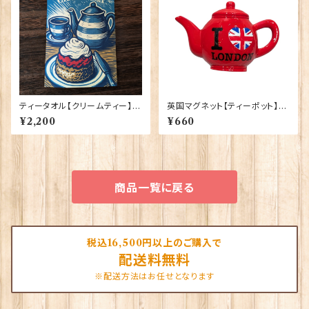
ティータオル【クリームティー】El
英国マグネット【ティーポット】El
gate Products 50001-X
gate Products 90030（7791
¥2,200
¥660
9）
商品一覧に戻る
税込16,500円以上のご購入で
配送料無料
※配送方法はお任せとなります