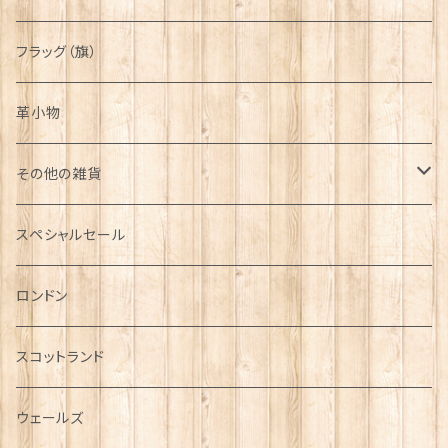
フラッグ（旗）
革小物
その他の雑貨
ミニカー
スペシャルセール
チャーム
ロンドン
犬グッズ
スコットランド
傘
ウェールズ