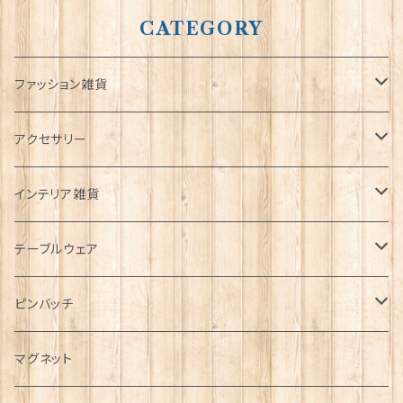
CATEGORY
ファッション雑貨
タータンネクタイ
アクセサリー
帽子
ORTAK
インテリア雑貨
キャップ
Tシャツ
ブローチ
インテリア置物
テーブルウェア
ハンチング帽
マフラー
ペンダント
ラブスプーン
ティータオル
ピンバッチ
キャスケット
タータン【Bronte by Moon】
ラブスプーン【SION LLEWELLYN】
サッシュ
チャーム
ファブリック
ペーパーナプキン
ジェネラルデザイン
マグネット
ディアストーカー