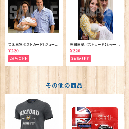
英国王室ポストカード【ジョージ
英国王室ポストカード【シャーロ
王子ご誕生】Pageantry Post
ット王女2】Pageantry Postca
¥220
¥220
card 90183-JEF100
rd 90183-JEF202
26%OFF
26%OFF
その他の商品