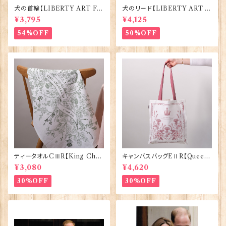
犬の首輪【LIBERTY ART FA
犬のリード【LIBERTY ART F
BRIC=Thorpe】BlossomCo
ABRIC=Thorpe】BlossomC
¥3,795
¥4,125
90295
o 90294
54%OFF
50%OFF
ティータオルCⅢR【King Char
キャンバスバッグEⅡR【Queen
lesⅢ Coronation】Victoria
ElizabethⅡ Commemorativ
¥3,080
¥4,620
Eggs 50129
e】Victoria Eggs 90332
30%OFF
30%OFF