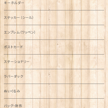
タータン【Glencroft】
ラブスプーン【PAUL CURTIS】
乗り物
スカーフ
その他のアクセサリー
ティーコジー
ミリタリー
キーホルダー
ニット帽
ボタンラップマフラー【Aran Traditions】
動物＆植物
NAVY
ファッションマスク
その他テーブルウェア
ピューター
ステッカー（シール）
国旗＆紋章
AIRFORCE
エンブレム（ワッペン）
音楽＆楽器
ARMY
ポストカード
運動＆人物
ステーショナリー
シンボル
ラバーダック
ぬいぐるみ
バッグ・財布