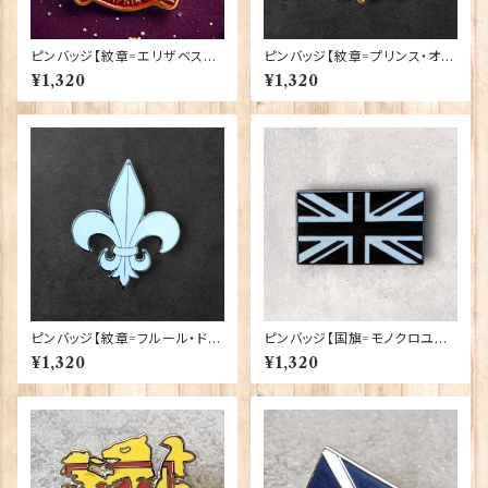
ピンバッジ【紋章=エリザベス女
ピンバッジ【紋章=プリンス・オ
王陛下生誕100周年】Traditio
ブ・ウェールズ】 Cadogan 900
¥1,320
¥1,320
n 90040-QU100
40-XJKB12-11
ピンバッジ【紋章=フルール・ド・
ピンバッジ【国旗=モノクロユニ
リス】Cadogan 90040-XJKB
オンジャック】Tradition 9004
¥1,320
¥1,320
16-45
0-T1321