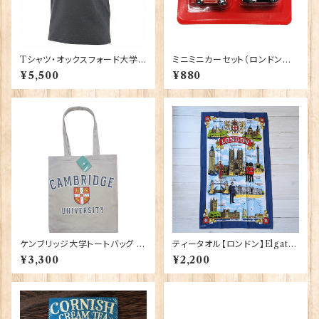
Tシャツ・オックスフォード大学
ミニミニカーセット（ロンドンバ
【グレー】 00220
ス＆ブラックキャブ） Elgate Pr
¥5,500
¥880
oducts 90322
ケンブリッジ大学トートバッグ El
ティータオル【ロンドン】Elgate
gate Products 90411
Products 50001-W(20102)
¥3,300
¥2,200