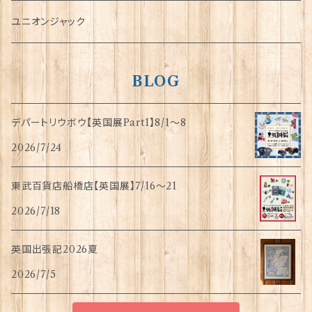
指貫(シンブル)
ユニオンジャック
BLOG
デパートリウボウ【英国展Part1】8/1〜8
2026/7/24
東武百貨店船橋店【英国展】7/16～21
2026/7/18
英国出張記2026夏
2026/7/5