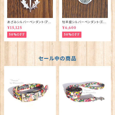
あざみシルバーペンダント（P8
牡羊座シルバーペンダント（EP3
5）ORTAK 70148
24）エナメル ORTAK 70147-0
¥15,125
¥6,600
304
50%OFF
50%OFF
セール中の商品