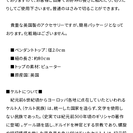
ておりますので、お客様ご自身でお好みの長さに結んだり、切った
りしてご使用下さいませ。普通のはさみで切ることができます。
貴重な英国製のアクセサリーですが、簡易パッケージとなって
おります。化粧箱はございません。
■ペンダントトップ：径2.0cm
■紐の長さ：約80cm
■トップの素材：ピューター
■原産国：英国
■ケルトについて■
紀元前6世紀頃からヨーロッパ各地に点在していたといわれる
ケルト人（ケルト民族）は、統一した国家を造らず、文字を使用し
ない民族であった。（史実では紀元前500年頃のギリシャの著作
に登場）。ゲール語を話し、ドルイドを神官とする宗教であり、螺旋