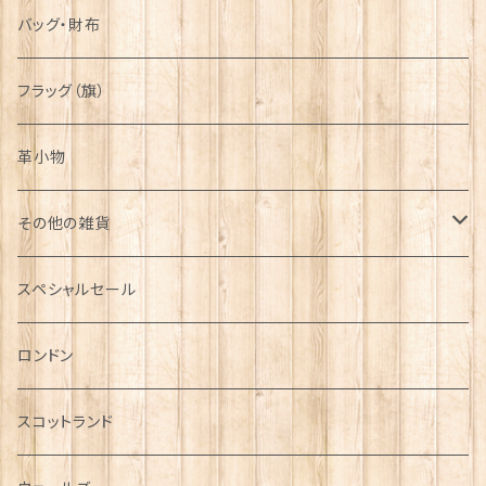
バッグ・財布
フラッグ（旗）
革小物
その他の雑貨
ミニカー
スペシャルセール
チャーム
ロンドン
犬グッズ
スコットランド