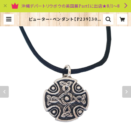
沖縄デパートリウボウの英国展Part1に出店★8/1～8
ピューター・ペンダント【P239】3014
5-P239 | 英国雑貨専門店ブリティッ
シュ・ライフ