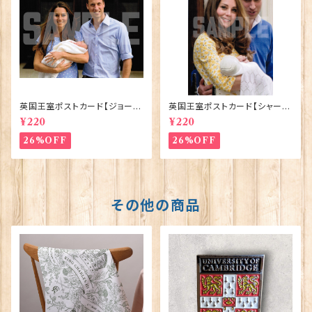
英国王室ポストカード【ジョージ
英国王室ポストカード【シャーロ
王子ご誕生】Pageantry Post
ット王女2】Pageantry Postca
¥220
¥220
card 90183-JEF100
rd 90183-JEF202
26%OFF
26%OFF
その他の商品