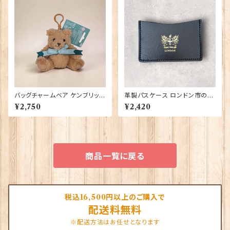
バッグチャームベア ケンブリッジ
革製パスケース ロンドン市の紋
大学 Elgate Products 904
章入り【Black】R.C.Brady 90
¥2,750
¥2,420
28
381-Black
商品一覧に戻る
税込16,500円以上のご購入で
配送料無料
※配送方法はお任せとなります