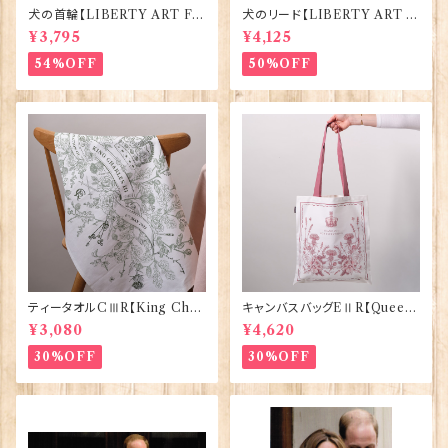
犬の首輪【LIBERTY ART FA
犬のリード【LIBERTY ART F
BRIC=Thorpe】BlossomCo
ABRIC=Thorpe】BlossomC
¥3,795
¥4,125
90295
o 90294
54%OFF
50%OFF
ティータオルCⅢR【King Char
キャンバスバッグEⅡR【Queen
lesⅢ Coronation】Victoria
ElizabethⅡ Commemorativ
¥3,080
¥4,620
Eggs 50129
e】Victoria Eggs 90332
30%OFF
30%OFF