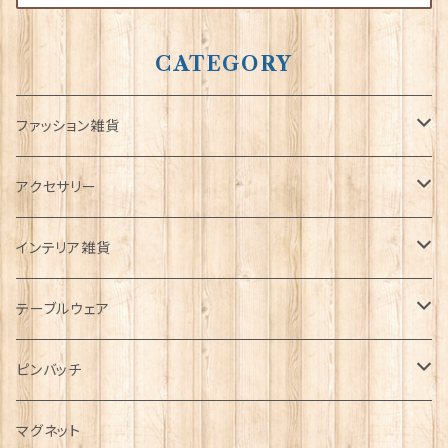
CATEGORY
ファッション雑貨
タータンネクタイ
アクセサリー
帽子
ORTAK
インテリア雑貨
キャップ
Tシャツ
ブローチ
インテリア置物
テーブルウェア
ハンチング帽
マフラー
ペンダント
ラブスプーン
ティータオル
ピンバッチ
キャスケット
タータン【Bronte by Moon】
ラブスプーン【SION LLEWELLYN】
サッシュ
チャーム
ファブリック
ペーパーナプキン
ジェネラルデザイン
マグネット