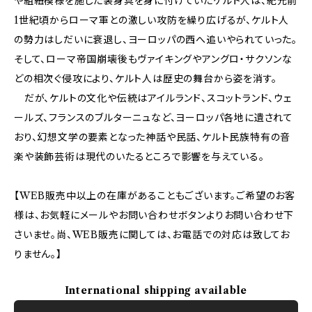
や組紐模様を施した装身具を身に付けていたケルト人は、紀元前
1世紀頃からローマ軍との激しい攻防を繰り広げるが、ケルト人
の勢力はしだいに衰退し、ヨーロッパの西へ追いやられていった。
そして、ローマ帝国崩壊後もヴァイキングやアングロ・サクソンな
どの相次ぐ侵攻により、ケルト人は歴史の舞台から姿を消す。
だが、ケルトの文化や伝統はアイルランド、スコットランド、ウェ
ールズ、フランスのブルターニュなど、ヨーロッパ各地に遺されて
おり、幻想文学の要素となった神話や民話、ケルト民族特有の音
楽や装飾芸術は現代のいたるところで影響を与えている。
【WEB販売中以上の在庫があることもございます。ご希望のお客
様は、お気軽にメールやお問い合わせボタンよりお問い合わせ下
さいませ。尚、WEB販売に関しては、お電話での対応は致してお
りません。】
International shipping available