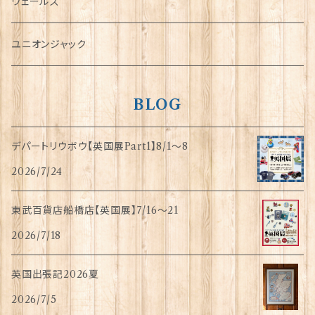
傘
ウェールズ
指貫(シンブル)
ユニオンジャック
BLOG
デパートリウボウ【英国展Part1】8/1〜8
2026/7/24
東武百貨店船橋店【英国展】7/16～21
2026/7/18
英国出張記2026夏
2026/7/5