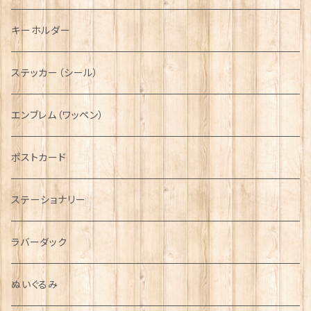
ディアストーカー
タータン【Glencroft】
ラブスプーン【PAUL CURTIS】
乗り物
スカーフ
その他のアクセサリー
ティーコジー
ミリタリー
キーホルダー
ニット帽
ボタンラップマフラー【Aran Traditions】
動物＆植物
NAVY
ファッションマスク
その他テーブルウェア
ピューター
ステッカー（シール）
国旗＆紋章
AIRFORCE
エンブレム（ワッペン）
音楽＆楽器
ARMY
ポストカード
運動＆人物
ステーショナリー
シンボル
ラバーダック
ぬいぐるみ