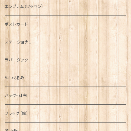
国旗＆紋章
AIRFORCE
エンブレム（ワッペン）
音楽＆楽器
ARMY
ポストカード
運動＆人物
ステーショナリー
シンボル
ラバーダック
ぬいぐるみ
バッグ・財布
フラッグ（旗）