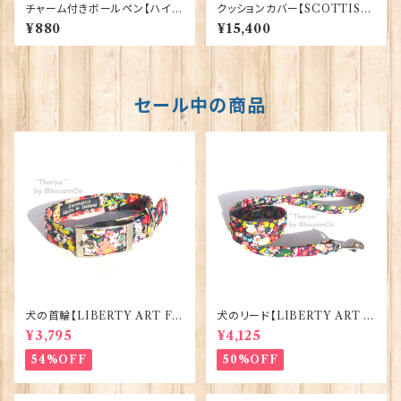
チャーム付きボールペン【ハイラ
クッションカバー【SCOTTISH
ンド・カウ】Euro Stick 90394
LION】Woven Magic 40165
¥880
¥15,400
セール中の商品
犬の首輪【LIBERTY ART FA
犬のリード【LIBERTY ART F
BRIC=Thorpe】BlossomCo
ABRIC=Thorpe】BlossomC
¥3,795
¥4,125
90295
o 90294
54%OFF
50%OFF