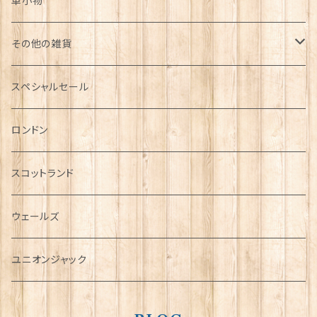
革小物
その他の雑貨
ミニカー
スペシャルセール
チャーム
ロンドン
犬グッズ
スコットランド
傘
ウェールズ
指貫(シンブル)
ユニオンジャック