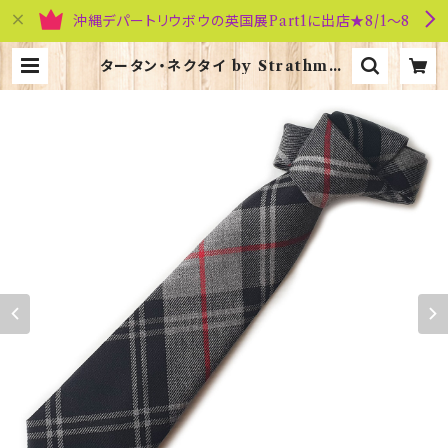
沖縄デパートリウボウの英国展Part1に出店★8/1～8
タータン・ネクタイ by Strathmor
e【Moffat】00092-099 | 英国雑
貨専門店ブリティッシュ・ライフ