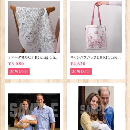
ティータオルCⅢR【King Char
キャンバスバッグEⅡR【Queen
lesⅢ Coronation】Victoria
ElizabethⅡ Commemorativ
¥3,080
¥4,620
Eggs 50129
e】Victoria Eggs 90332
30%OFF
30%OFF