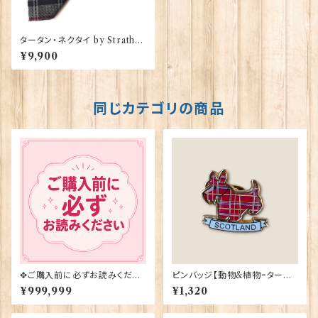
タータン・ネクタイ by Strathm
ore【Moffat】00092-099
¥9,900
同じカテゴリの商品
✥ご購入前に必ずお読みくださ
ピンバッジ【動物&植物=タータ
い✥
ンスコティー】Tradition 9004
¥999,999
¥1,320
0-T1130