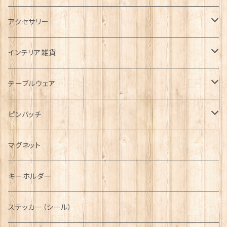
タータンネクタイ
アクセサリー
帽子
ORTAK
インテリア雑貨
キャップ
Tシャツ
ブローチ
インテリア置物
テーブルウェア
ハンチング帽
マフラー
ペンダント
ラブスプーン
ティータオル
ピンバッチ
キャスケット
タータン【Bronte by Moon】
ラブスプーン【SION LLEWELLYN】
サッシュ
チャーム
ファブリック
ペーパーナプキン
ジェネラルデザイン
マグネット
ディアストーカー
タータン【Glencroft】
ラブスプーン【PAUL CURTIS】
乗り物
スカーフ
その他のアクセサリー
ティーコジー
ミリタリー
キーホルダー
ニット帽
ボタンラップマフラー【Aran Traditions】
動物＆植物
NAVY
ファッションマスク
その他テーブルウェア
ピューター
ステッカー（シール）