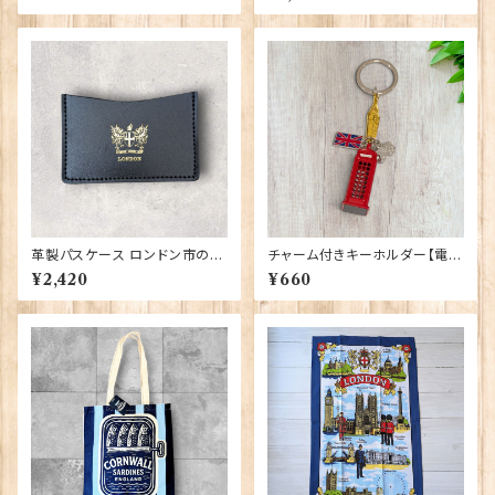
革製パスケース ロンドン市の紋
チャーム付きキーホルダー【電話
章入り【Black】R.C.Brady 90
ボックス】A&S Gift 90423
¥2,420
¥660
381-Black