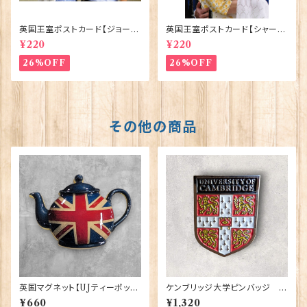
英国王室ポストカード【ジョージ
英国王室ポストカード【シャーロ
王子ご誕生】Pageantry Post
ット王女2】Pageantry Postca
¥220
¥220
card 90183-JEF100
rd 90183-JEF202
26%OFF
26%OFF
その他の商品
英国マグネット【UJティーポッ
ケンブリッジ大学ピンバッジ El
ト】Elgate Products 90030
gate Products 90416
¥660
¥1,320