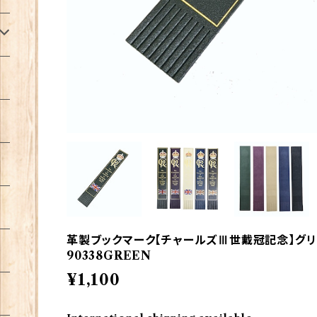
革製ブックマーク【チャールズⅢ世戴冠記念】グリーン
90338GREEN
¥1,100