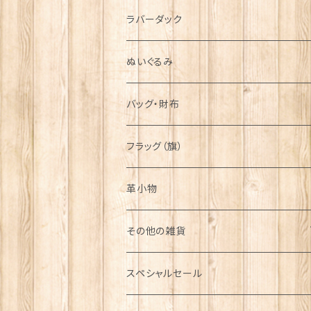
シンボル
ラバーダック
ぬいぐるみ
バッグ・財布
フラッグ（旗）
革小物
その他の雑貨
ミニカー
スペシャルセール