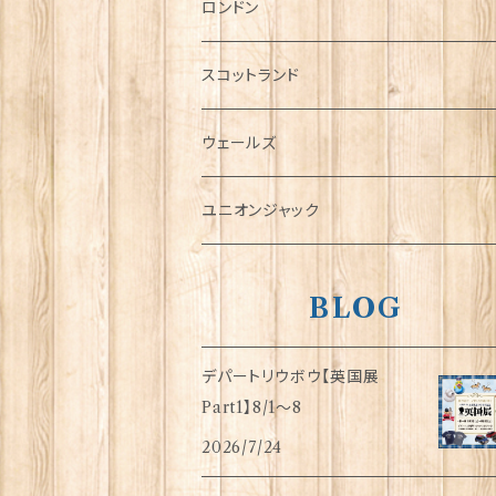
チャーム
ロンドン
犬グッズ
スコットランド
傘
ウェールズ
指貫(シンブル)
ユニオンジャック
BLOG
デパートリウボウ【英国展
Part1】8/1〜8
2026/7/24