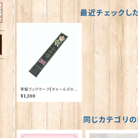
最近チェックし
革製ブックマーク【チャールズⅢ世
戴冠記念】グリーン R.C.Brady 9
¥1,100
0338GREEN
同じカテゴリの