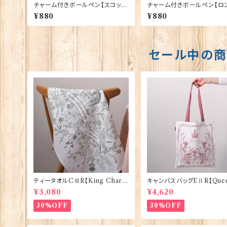
チャーム付きボールペン【スコッツ
チャーム付きボールペン【ロ
ガーズ】Euro Stick 90395
バス】Euro Stick 90393
¥880
¥880
セール中の
ティータオルCⅢR【King Charle
キャンバスバッグEⅡR【Quee
sⅢ Coronation】Victoria Egg
izabethⅡ Commemorati
¥3,080
¥4,620
s 50129
Victoria Eggs 90332
30%OFF
30%OFF