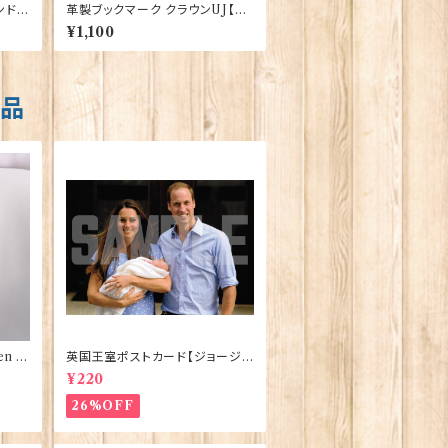
ンドン
革製ブックマーク クラウンUJ【タ
ーコイズ】R.C.Brady 90382-T
¥1,100
urqoise
商品
n El
英国王室ポストカード【ジョージ
ve】
王子ご誕生】Pageantry Postca
¥220
rd 90183-JEF100
26%OFF