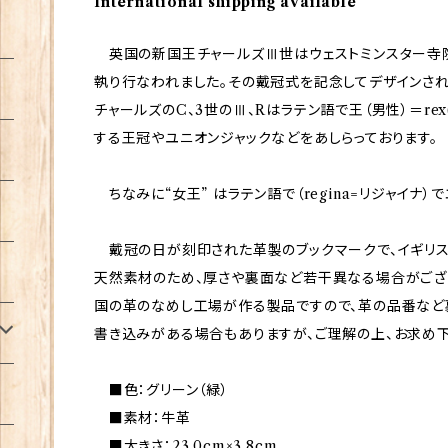
International shipping available
英国の新国王チャールズⅢ世はウェストミンスター寺院に
執り行なわれました。その戴冠式を記念してデザインされた
チャールズのC、3世のⅢ、Rはラテン語で王（男性）＝re
する王冠やユニオンジャックなどをあしらっております。
ちなみに“女王” はラテン語で（regina=リジャイナ）
戴冠の日が刻印された革製のブックマークで、イギリス
天然素材のため、厚さや裏面など若干異なる場合がござ
国の革のなめし工場が作る製品ですので、革の品番など
書き込みがある場合もありますが、ご理解の上、お求め下
■色：グリーン（緑）
■素材：牛革
■大きさ：23.0cm×3.8cm