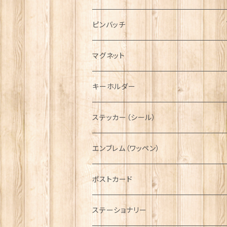
ハンチング帽
マフラー
ペンダント
ラブスプーン
ティータオル
ピンバッチ
キャスケット
タータン【Bronte by Moon】
ラブスプーン【SION LLEWELLYN】
サッシュ
チャーム
ファブリック
ペーパーナプキン
ジェネラルデザイン
マグネット
ディアストーカー
タータン【Glencroft】
ラブスプーン【PAUL CURTIS】
乗り物
スカーフ
その他のアクセサリー
ティーコジー
ミリタリー
キーホルダー
ニット帽
ボタンラップマフラー【Aran Traditions】
動物＆植物
NAVY
ファッションマスク
その他テーブルウェア
ピューター
ステッカー（シール）
国旗＆紋章
AIRFORCE
エンブレム（ワッペン）
音楽＆楽器
ARMY
ポストカード
運動＆人物
ステーショナリー