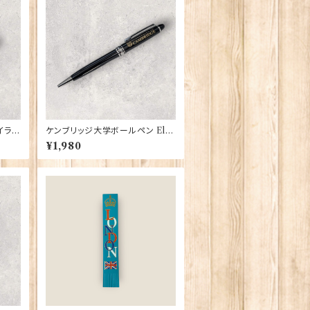
イラン
ケンブリッジ大学ボールペン Elg
4
ate Products 90415（73399）
¥1,980