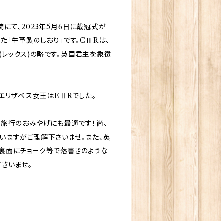
て、2023年5月6日に戴冠式が
「牛革製のしおり」です。CⅢRは、
x(レックス)の略です。英国君主を象徴
でエリザベス女王はEⅡRでした。
旅行のおみやげにも最適です！尚、
いますがご理解下さいませ。また、英
裏面にチョーク等で落書きのような
さいませ。