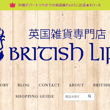
沖縄デパートリウボウの英国展Part1に出店★8/1～8
ORY
BLOG
CONTACT
ABOUT
BRITISH
SHOPPING GUIDE