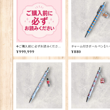
✥ご購入前に必ずお読みください
チャーム付きボールペン【ハ
✥
ド・カウ】Euro Stick 9039
¥999,999
¥880