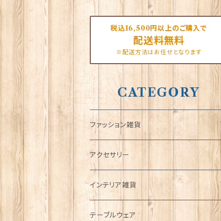
税込16,500円以上のご購入で
配送料無料
※配送方法はお任せとなります
CATEGORY
ファッション雑貨
タータンネクタイ
アクセサリー
帽子
ORTAK
インテリア雑貨
キャップ
Tシャツ
ブローチ
インテリア置物
テーブルウェア