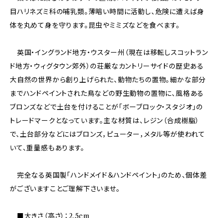
目ハリネズミ科の哺乳類。薄暗い時間に活動し、危険に遭えば身
体を丸めて身を守ります。昆虫やミミズなどを食べます。
英国・イングランド地方・ウスター州（現在は移転しスコットラン
ド地方・ウィグタウン郊外）の荘厳なカントリーサイドの歴史ある
大自然の世界から創り上げられた、動物たちの置物。細かな部分
までハンドペイントされた鳥などの野生動物の置物に、風格ある
ブロンズなどで土台を付けることが「ボーブロック・スタジオ」の
トレードマークとなっています。主な材質は、レジン（合成樹脂）
で、土台部分などにはブロンズ，ピューター，メタル等が使われて
いて、重量感もあります。
完全なる英国製「ハンドメイド＆ハンドペイント」のため、個体差
がございますことご理解下さいませ。
■大きさ（高さ）：2.5cm