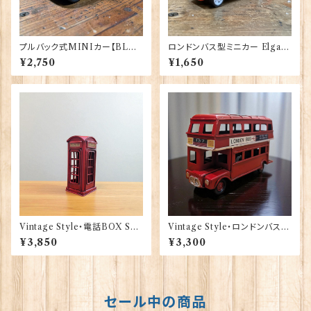
プルバック式MINIカー【BLAC
ロンドンバス型ミニカー Elgate
K】A＆W Gifts 40177（22-14）
Products 40174
¥2,750
¥1,650
Vintage Style・電話BOX Sm
Vintage Style・ロンドンバス S
all NW1London 40170
mall NW1London 40166
¥3,850
¥3,300
セール中の商品