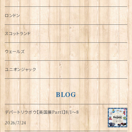
チャーム
ロンドン
犬グッズ
スコットランド
傘
ウェールズ
指貫(シンブル)
ユニオンジャック
BLOG
デパートリウボウ【英国展Part1】8/1〜8
2026/7/24