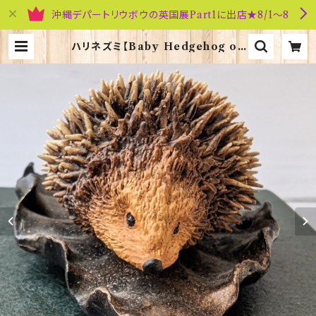
沖縄デパートリウボウの英国展Part1に出店★8/1～8
ハリネズミ【Baby Hedgehog on
Leaf】Bowbrook Studios 4106
5 | 英国雑貨専門店ブリティッシュ・ラ
イフ