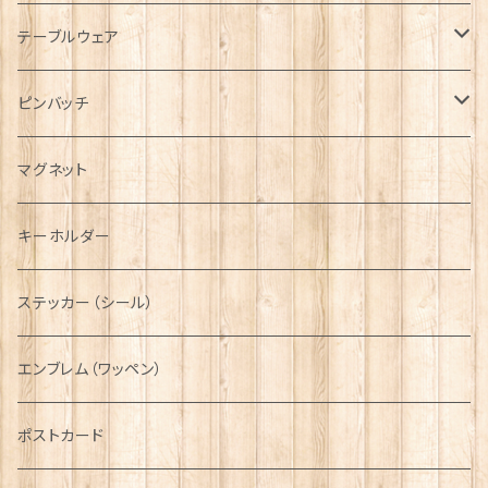
キャップ
Tシャツ
ブローチ
インテリア置物
テーブルウェア
ハンチング帽
マフラー
ペンダント
ラブスプーン
ティータオル
ピンバッチ
キャスケット
タータン【Bronte by Moon】
ラブスプーン【SION LLEWELLYN】
サッシュ
チャーム
ファブリック
ペーパーナプキン
ジェネラルデザイン
マグネット
ディアストーカー
タータン【Glencroft】
ラブスプーン【PAUL CURTIS】
乗り物
スカーフ
その他のアクセサリー
ティーコジー
ミリタリー
キーホルダー
ニット帽
ボタンラップマフラー【Aran Traditions】
動物＆植物
NAVY
ファッションマスク
その他テーブルウェア
ピューター
ステッカー（シール）
国旗＆紋章
AIRFORCE
エンブレム（ワッペン）
音楽＆楽器
ARMY
ポストカード
運動＆人物