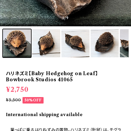
1
/9
ハリネズミ【Baby Hedgehog on Leaf】
Bowbrook Studios 41065
¥2,750
¥5,500
50%OFF
International shipping available
葉っぱに乗るはりねずみの置物。ハリネズミ（針鼠）は、モグラ