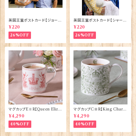
英国王室ポストカード【ジョージ
英国王室ポストカード【シャーロ
王子ご誕生】Pageantry Post
ット王女2】Pageantry Postca
¥220
¥220
card 90183-JEF100
rd 90183-JEF202
26%OFF
26%OFF
マグカップEⅡR【Queen Eliza
マグカップCⅢR【King Charle
bethⅡ Commemorative】Vi
sⅢ Coronation】Victoria E
¥4,290
¥4,290
ctoria Eggs 50126
ggs 50127
40%OFF
40%OFF