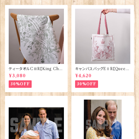
ティータオルCⅢR【King Char
キャンバスバッグEⅡR【Queen
lesⅢ Coronation】Victoria
ElizabethⅡ Commemorativ
¥3,080
¥4,620
Eggs 50129
e】Victoria Eggs 90332
30%OFF
30%OFF