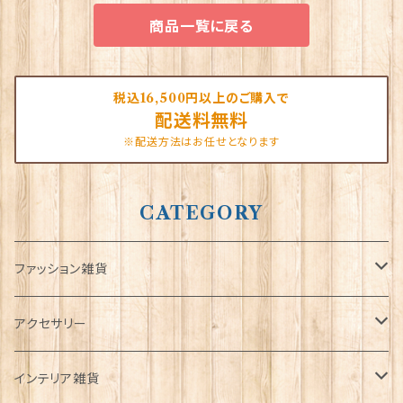
商品一覧に戻る
税込16,500円以上のご購入で
配送料無料
※配送方法はお任せとなります
CATEGORY
ファッション雑貨
タータンネクタイ
アクセサリー
帽子
ORTAK
インテリア雑貨