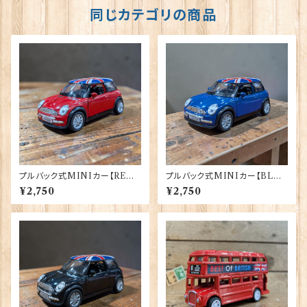
同じカテゴリの商品
プルバック式MINIカー【RED】
プルバック式MINIカー【BLU
A＆W Gifts 40175（22-11）
E】A＆W Gifts 40176（22-12）
¥2,750
¥2,750