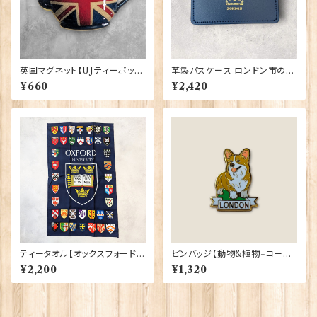
英国マグネット【UJティーポッ
革製パスケース ロンドン市の紋
ト】Elgate Products 90030
章入り【Navy】R.C.Brady 90
¥660
¥2,420
381-Navy
ティータオル【オックスフォード大
ピンバッジ【動物&植物=コーギ
学紋章】Elgate Products 50
ーロンドン】Tradition 90040
¥2,200
¥1,320
001-K
-T1335