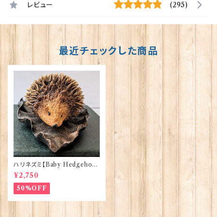
レビュー
(295)
最近チェックした商品
ハリネズミ【Baby Hedgehog
on Leaf】Bowbrook Studios
¥2,750
41065
50%OFF