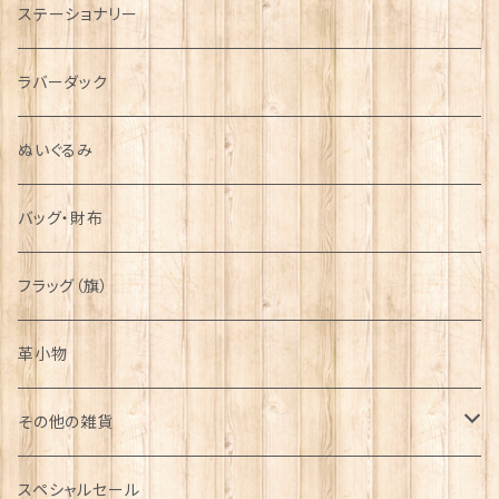
ステーショナリー
シンボル
ラバーダック
ぬいぐるみ
バッグ・財布
フラッグ（旗）
革小物
その他の雑貨
ミニカー
スペシャルセール