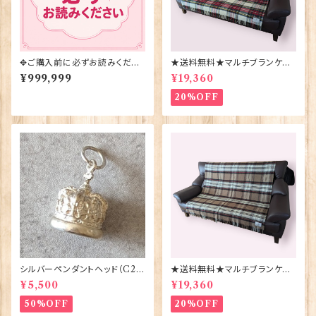
✥ご購入前に必ずお読みくださ
★送料無料★マルチブランケット
い✥
【DRESS STEWART】Bronte
¥999,999
¥19,360
by Moon 00185-B
20%OFF
シルバーペンダントヘッド（C29
★送料無料★マルチブランケット
1）王冠 ORTAK 70165
【CAMEL STEWART】Bront
¥5,500
¥19,360
e by Moon 00185-A
50%OFF
20%OFF