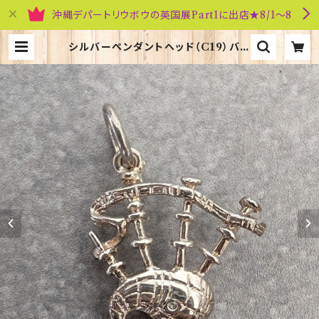
沖縄デパートリウボウの英国展Part1に出店★8/1～8
シルバーペンダントヘッド（C19）バグ
パイプ ORTAK 70158 | 英国雑貨
専門店ブリティッシュ・ライフ