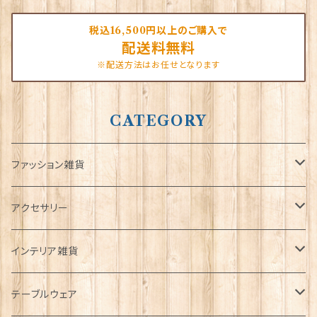
税込16,500円以上のご購入で
配送料無料
※配送方法はお任せとなります
CATEGORY
ファッション雑貨
タータンネクタイ
アクセサリー
帽子
ORTAK
インテリア雑貨
キャップ
Tシャツ
ブローチ
インテリア置物
テーブルウェア