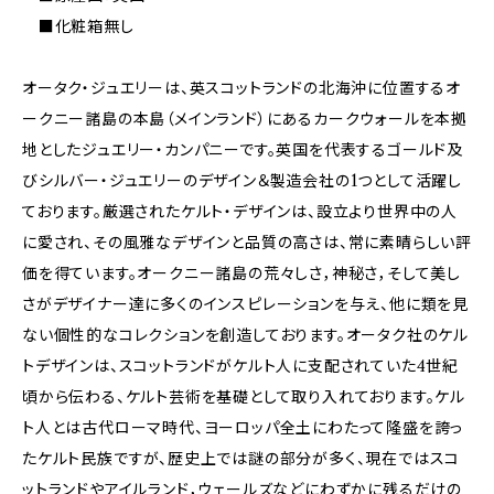
■化粧箱無し
オータク・ジュエリーは、英スコットランドの北海沖に位置するオ
ークニー諸島の本島（メインランド）にあるカークウォールを本拠
地としたジュエリー・カンパニーです。英国を代表するゴールド及
びシルバー・ジュエリーのデザイン＆製造会社の1つとして活躍し
ております。厳選されたケルト・デザインは、設立より世界中の人
に愛され、その風雅なデザインと品質の高さは、常に素晴らしい評
価を得ています。オークニー諸島の荒々しさ，神秘さ，そして美し
さがデザイナー達に多くのインスピレーションを与え、他に類を見
ない個性的なコレクションを創造しております。オータク社のケル
トデザインは、スコットランドがケルト人に支配されていた4世紀
頃から伝わる、ケルト芸術を基礎として取り入れております。ケル
ト人とは古代ローマ時代、ヨーロッパ全土にわたって隆盛を誇っ
たケルト民族ですが、歴史上では謎の部分が多く、現在ではスコ
ットランドやアイルランド，ウェールズなどにわずかに残るだけの