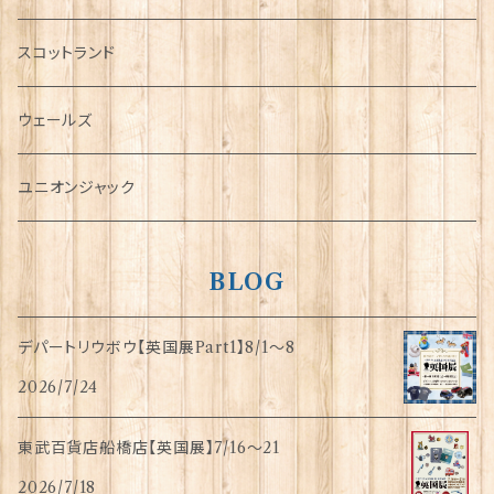
犬グッズ
スコットランド
傘
ウェールズ
指貫(シンブル)
ユニオンジャック
BLOG
デパートリウボウ【英国展Part1】8/1〜8
2026/7/24
東武百貨店船橋店【英国展】7/16～21
2026/7/18