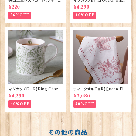
英国王室ポストカード【シャーロ
マグカップEⅡR【Queen Eliza
ット王女2】Pageantry Postca
bethⅡ Commemorative】Vi
¥220
¥4,290
rd 90183-JEF202
ctoria Eggs 50126
26%OFF
40%OFF
マグカップCⅢR【King Charle
ティータオルEⅡR【Queen Eliz
sⅢ Coronation】Victoria E
abethⅡ Commemorative】V
¥4,290
¥3,080
ggs 50127
ictoria Eggs 50128
40%OFF
30%OFF
その他の商品