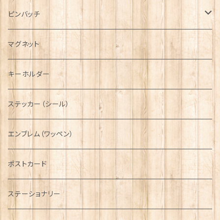
ハンチング帽
マフラー
ペンダント
ラブスプーン
ティータオル
ピンバッチ
キャスケット
タータン【Bronte by Moon】
ラブスプーン【SION LLEWELLYN】
サッシュ
チャーム
ファブリック
ペーパーナプキン
ジェネラルデザイン
マグネット
ディアストーカー
タータン【Glencroft】
ラブスプーン【PAUL CURTIS】
乗り物
スカーフ
その他のアクセサリー
ティーコジー
ミリタリー
キーホルダー
ニット帽
ボタンラップマフラー【Aran Traditions】
動物＆植物
NAVY
ファッションマスク
その他テーブルウェア
ピューター
ステッカー（シール）
国旗＆紋章
AIRFORCE
エンブレム（ワッペン）
音楽＆楽器
ARMY
ポストカード
運動＆人物
ステーショナリー
シンボル