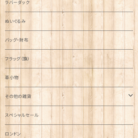
ラバーダック
ぬいぐるみ
バッグ・財布
フラッグ（旗）
革小物
その他の雑貨
ミニカー
スペシャルセール
チャーム
ロンドン