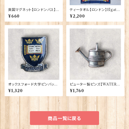
英国マグネット【ロンドンバス】E
ティータオル【ロンドン】Elgate
lgate Products 90030（130
Products 50001-W(20102)
¥660
¥2,200
05）
オックスフォード大学ピンバッ
ピューター製ピンズ【WATERI
ジ Elgate Products 90404
NG CAN】Cadogan 90166-
¥1,320
¥1,760
XWTP165
商品一覧に戻る