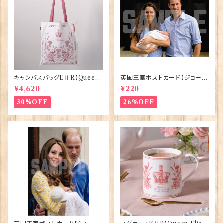
キャンバスバッグEⅡR【Queen
英国王室ポストカード【ジョージ
ElizabethⅡ Commemorativ
王子ご誕生】Pageantry Post
¥4,620
¥220
e】Victoria Eggs 90332
card 90183-JEF100
30%OFF
26%OFF