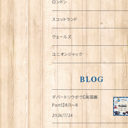
チャーム
ロンドン
犬グッズ
スコットランド
傘
ウェールズ
指貫(シンブル)
ユニオンジャック
BLOG
デパートリウボウ【英国展
Part1】8/1〜8
2026/7/24