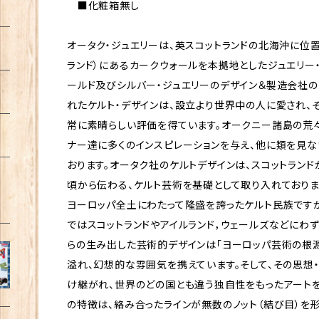
■化粧箱無し
オータク・ジュエリーは、英スコットランドの北海沖に位
ランド）にあるカークウォールを本拠地としたジュエリー
ールド及びシルバー・ジュエリーのデザイン＆製造会社の
れたケルト・デザインは、設立より世界中の人に愛され、
常に素晴らしい評価を得ています。オークニー諸島の荒々
ナー達に多くのインスピレーションを与え、他に類を見な
おります。オータク社のケルトデザインは、スコットラン
頃から伝わる、ケルト芸術を基礎として取り入れておりま
ヨーロッパ全土にわたって隆盛を誇ったケルト民族です
ではスコットランドやアイルランド，ウェールズなどにわ
らの生み出した芸術的デザインは「ヨーロッパ芸術の根
溢れ、幻想的な雰囲気を携えています。そして、その思想
け継がれ、世界のどの国とも違う独自性をもったアートを
の特徴は、絡み合ったラインが無数のノット（結び目）を