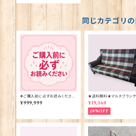
同じカテゴリの
✥ご購入前に必ずお読みください
★送料無料★マルチブランケ
✥
【DRESS STEWART】Bron
¥999,999
¥19,360
y Moon 00185-B
20%OFF