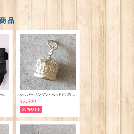
商品
ット
シルバーペンダントヘッド（C291）
te b
王冠 ORTAK 70165
¥5,500
50%OFF