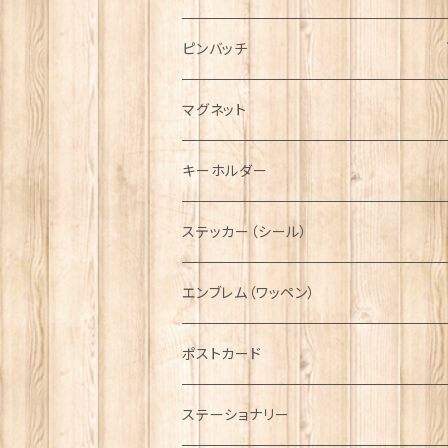
ハンチング帽
マフラー
ペンダント
ラブスプーン
ティータオル
ピンバッチ
キャスケット
タータン【Bronte by Moon】
ラブスプーン【SION LLEWELLYN】
サッシュ
チャーム
ファブリック
ペーパーナプキン
ジェネラルデザイン
マグネット
ディアストーカー
タータン【Glencroft】
ラブスプーン【PAUL CURTIS】
乗り物
スカーフ
その他のアクセサリー
ティーコジー
ミリタリー
キーホルダー
ニット帽
ボタンラップマフラー【Aran Traditions】
動物＆植物
NAVY
ファッションマスク
その他テーブルウェア
ピューター
ステッカー（シール）
国旗＆紋章
AIRFORCE
エンブレム（ワッペン）
音楽＆楽器
ARMY
ポストカード
運動＆人物
ステーショナリー