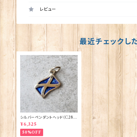
レビュー
最近チェックし
シルバーペンダントヘッド（C28
8）スコットランド旗 ORTAK 701
¥6,325
61
50%OFF