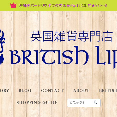
沖縄デパートリウボウの英国展Part1に出店★8/1～8
ORY
BLOG
CONTACT
ABOUT
BRITISH
SHOPPING GUIDE