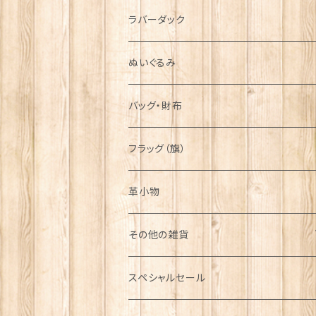
シンボル
ラバーダック
ぬいぐるみ
バッグ・財布
フラッグ（旗）
革小物
その他の雑貨
ミニカー
スペシャルセール