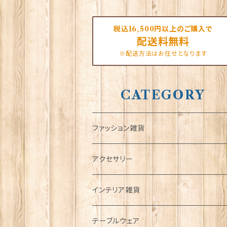
税込16,500円以上のご購入で
配送料無料
※配送方法はお任せとなります
CATEGORY
ファッション雑貨
タータンネクタイ
アクセサリー
帽子
ORTAK
インテリア雑貨
キャップ
Tシャツ
ブローチ
インテリア置物
テーブルウェア