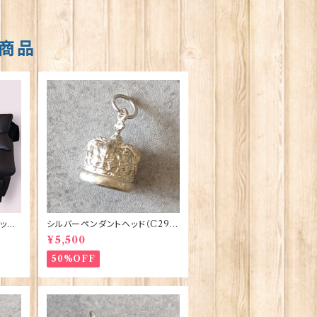
商品
ット
シルバーペンダントヘッド（C291）
te b
王冠 ORTAK 70165
¥5,500
50%OFF