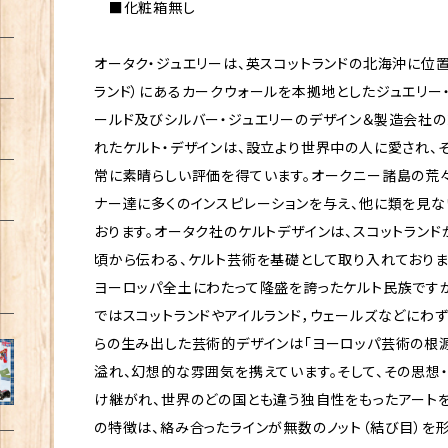
■化粧箱無し
オータク・ジュエリーは、英スコットランドの北海沖に位
ランド）にあるカークウォールを本拠地としたジュエリー
ールド及びシルバー・ジュエリーのデザイン＆製造会社の
れたケルト・デザインは、設立より世界中の人に愛され、
常に素晴らしい評価を得ています。オークニー諸島の荒々
ナー達に多くのインスピレーションを与え、他に類を見な
おります。オータク社のケルトデザインは、スコットラン
頃から伝わる、ケルト芸術を基礎として取り入れておりま
ヨーロッパ全土にわたって隆盛を誇ったケルト民族です
ではスコットランドやアイルランド，ウェールズなどにわ
らの生み出した芸術的デザインは「ヨーロッパ芸術の根
溢れ、幻想的な雰囲気を携えています。そして、その思想
け継がれ、世界のどの国とも違う独自性をもったアートを
の特徴は、絡み合ったラインが無数のノット（結び目）を