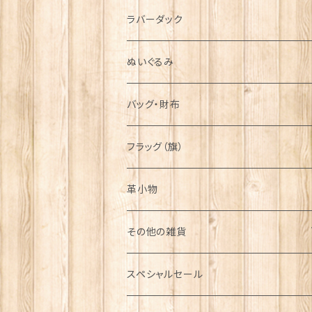
シンボル
ラバーダック
ぬいぐるみ
バッグ・財布
フラッグ（旗）
革小物
その他の雑貨
ミニカー
スペシャルセール