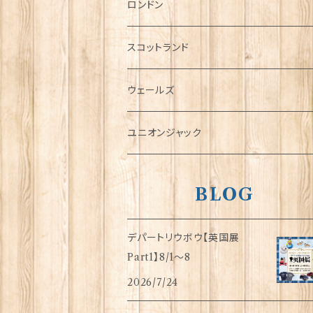
チャーム
ロンドン
犬グッズ
スコットランド
傘
ウェールズ
指貫(シンブル)
ユニオンジャック
BLOG
デパートリウボウ【英国展
Part1】8/1〜8
2026/7/24