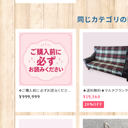
同じカテゴリの
✥ご購入前に必ずお読みください
★送料無料★マルチブランケ
✥
【DRESS STEWART】Bron
¥999,999
¥19,360
y Moon 00185-B
20%OFF