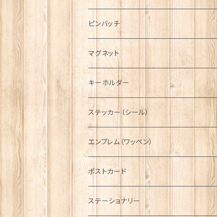
ハンチング帽
マフラー
ペンダント
ラブスプーン
ティータオル
ピンバッチ
キャスケット
タータン【Bronte by Moon】
ラブスプーン【SION LLEWELLYN】
サッシュ
チャーム
ファブリック
ペーパーナプキン
ジェネラルデザイン
マグネット
ディアストーカー
タータン【Glencroft】
ラブスプーン【PAUL CURTIS】
乗り物
スカーフ
その他のアクセサリー
ティーコジー
ミリタリー
キーホルダー
ニット帽
ボタンラップマフラー【Aran Traditions】
動物＆植物
NAVY
ファッションマスク
その他テーブルウェア
ピューター
ステッカー（シール）
国旗＆紋章
AIRFORCE
エンブレム（ワッペン）
音楽＆楽器
ARMY
ポストカード
運動＆人物
ステーショナリー