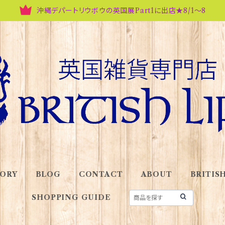
沖縄デパートリウボウの英国展Part1に出店★8/1～8
ORY
BLOG
CONTACT
ABOUT
BRITISH
SHOPPING GUIDE