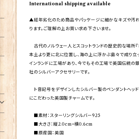
International shipping available
▲経年劣化のため商品やパッケージに細かなキズや汚
ります。ご理解の上お買い求め下さいませ。
古代のノルウェー人とスコットランドの歴史的な場所『オ
本土より更に北に位置し、海の上に浮かぶ島々で成り立
インランドに工場があり、今でもその工場で英国伝統の
社のシルバーアクセサリーです。
ト音記号をデザインしたシルバー製のペンダントヘッド（
にこだわった英国製チャームです。
■素材：スターリングシルバー925
■大きさ：縦2.0cm×横0.6cm
■原産国：英国