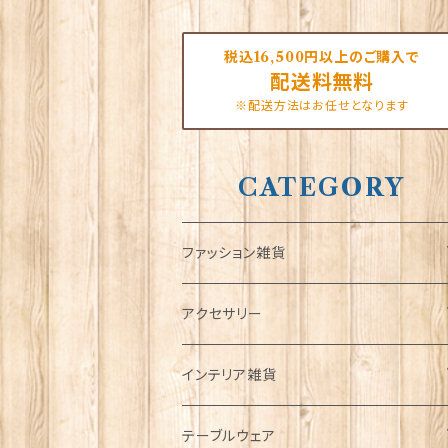
税込16,500円以上のご購入で
配送料無料
※配送方法はお任せとなります
CATEGORY
ファッション雑貨
タータンネクタイ
アクセサリー
帽子
ORTAK
インテリア雑貨
キャップ
Tシャツ
ブローチ
インテリア置物
テーブルウェア