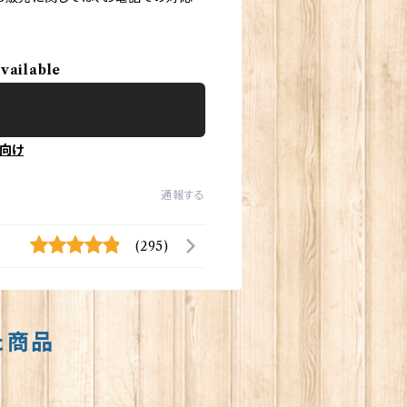
available
向け
通報する
(295)
た商品