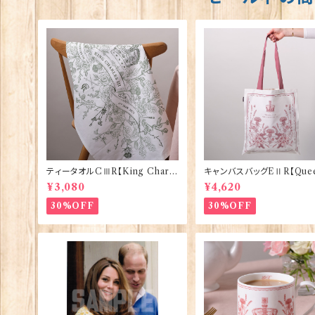
ティータオルCⅢR【King Charle
キャンバスバッグEⅡR【Quee
sⅢ Coronation】Victoria Egg
izabethⅡ Commemorati
¥3,080
¥4,620
s 50129
Victoria Eggs 90332
30%OFF
30%OFF