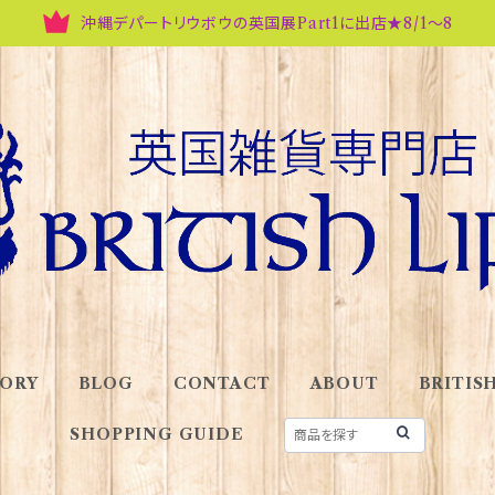
沖縄デパートリウボウの英国展Part1に出店★8/1～8
ORY
BLOG
CONTACT
ABOUT
BRITISH
SHOPPING GUIDE