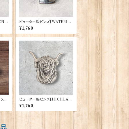
N B
ピューター製ピンズ【WATERIN
XWT
G CAN】Cadogan 90166-XW
¥1,760
TP165
ィック
ピューター製ピンズ【HIGHLAN
-XD
D COW】Cadogan 90166-XD
¥1,760
HLP1855
商品