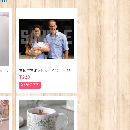
n El
英国王室ポストカード【ジョージ
ve】
王子ご誕生】Pageantry Postca
¥220
rd 90183-JEF100
26%OFF