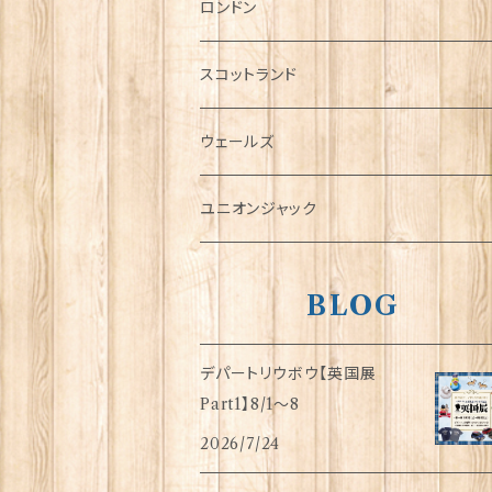
チャーム
ロンドン
犬グッズ
スコットランド
傘
ウェールズ
指貫(シンブル)
ユニオンジャック
BLOG
デパートリウボウ【英国展
Part1】8/1〜8
2026/7/24