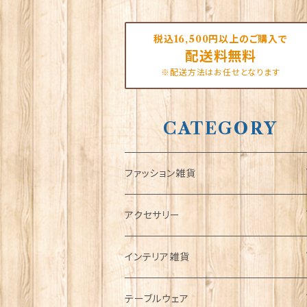
税込16,500円以上のご購入で
配送料無料
※配送方法はお任せとなります
CATEGORY
ファッション雑貨
タータンネクタイ
アクセサリー
帽子
ORTAK
インテリア雑貨
キャップ
Tシャツ
ブローチ
インテリア置物
テーブルウェア