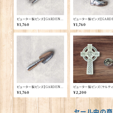
ピューター製ピンズ【GARDENE
ピューター製ピンズ【GARDE
RS FORK】Cadogan 90166-X
OOT】Cadogan 90166-
¥1,760
¥1,760
WTP167
P166
ピューター製ピンズ【GARDEN T
ピューター製ピンズ（ケルテ
ROWEL】Cadogan 90166-X
クロス）【Cadogan】 s-007
¥1,760
¥2,200
WTP164
HLP0157
セール中の