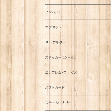
ハンチング帽
マフラー
ペンダント
ラブスプーン
ティータオル
ピンバッチ
キャスケット
タータン【Bronte by Moon】
ラブスプーン【SION LLEWELLYN】
サッシュ
チャーム
ファブリック
ペーパーナプキン
ジェネラルデザイン
マグネット
ディアストーカー
タータン【Glencroft】
ラブスプーン【PAUL CURTIS】
乗り物
スカーフ
その他のアクセサリー
ティーコジー
ミリタリー
キーホルダー
ニット帽
ボタンラップマフラー【Aran Traditions】
動物＆植物
NAVY
ファッションマスク
その他テーブルウェア
ピューター
ステッカー（シール）
国旗＆紋章
AIRFORCE
エンブレム（ワッペン）
音楽＆楽器
ARMY
ポストカード
運動＆人物
ステーショナリー