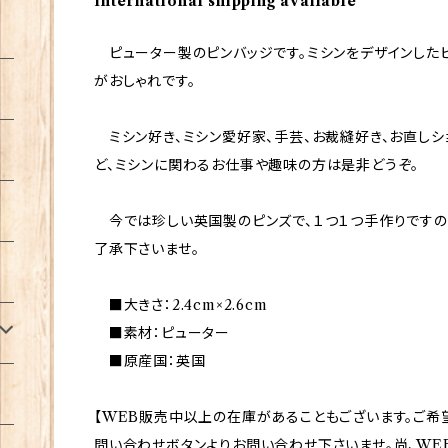
International shipping available
ピューター製のピンバッジです。ミシンをデザインしたピ
がおしゃれです。
ミシン好き、ミシン愛好家、手芸、お裁縫好き、お直しシ
ど、ミシンに関わるお仕事や趣味の方は是非どうぞ。
今では珍しい英国製のピンズで、１つ１つ手作りですの
了承下さいませ。
■大きさ：2.4cm×2.6cm
■素材：ピューター
■原産国：英国
【WEB販売中以上の在庫があることもございます。ご希
問い合わせボタンよりお問い合わせ下さいませ。尚、WE