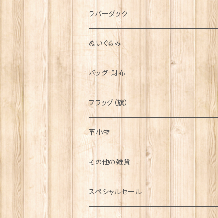
シンボル
ラバーダック
ぬいぐるみ
バッグ・財布
フラッグ（旗）
革小物
その他の雑貨
ミニカー
スペシャルセール