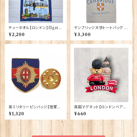
ティータオル【ロンドン】Elgate
ケンブリッジ大学トートバッグ El
Products 50001-W(20102)
gate Products 90411
¥2,200
¥3,300
英ミリタリーピンバッジ【陸軍=C
英国マグネット【ロンドンベア】A
oldstream Guards】Traditio
&S Gifts 90030（RMG-037）
¥1,320
¥660
n 90043-M030