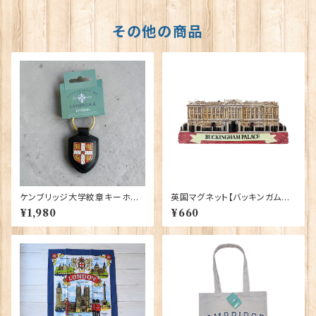
その他の商品
ケンブリッジ大学紋章キーホル
英国マグネット【バッキンガム宮
ダー Elgate Products 9041
殿】Elgate Products 90030
¥1,980
¥660
2（79438）
（13652）