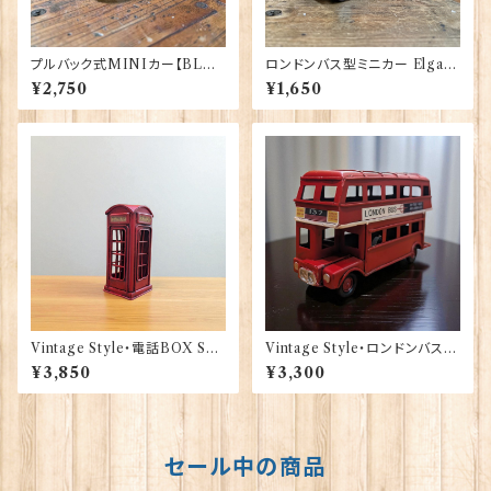
プルバック式MINIカー【BLAC
ロンドンバス型ミニカー Elgate
K】A＆W Gifts 40177（22-14）
Products 40174
¥2,750
¥1,650
Vintage Style・電話BOX Sm
Vintage Style・ロンドンバス S
all NW1London 40170
mall NW1London 40166
¥3,850
¥3,300
セール中の商品