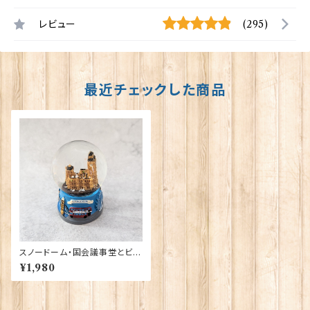
レビュー
(295)
最近チェックした商品
スノードーム・国会議事堂とビッ
グベン Elgate Products 40
¥1,980
155