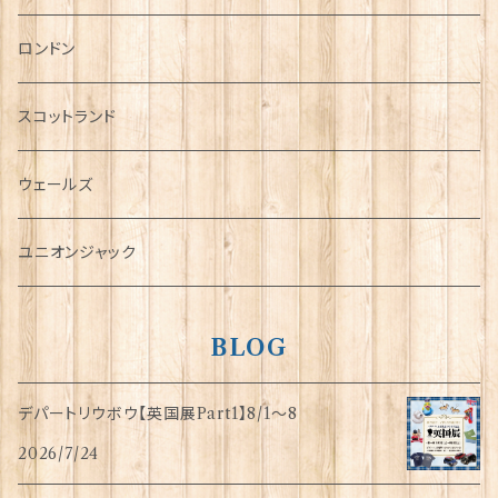
チャーム
ロンドン
犬グッズ
スコットランド
傘
ウェールズ
指貫(シンブル)
ユニオンジャック
BLOG
デパートリウボウ【英国展Part1】8/1〜8
2026/7/24