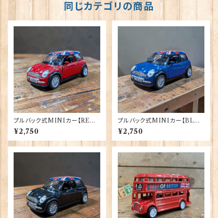
同じカテゴリの商品
プルバック式MINIカー【RED】
プルバック式MINIカー【BLU
A＆W Gifts 40175（22-11）
E】A＆W Gifts 40176（22-12）
¥2,750
¥2,750