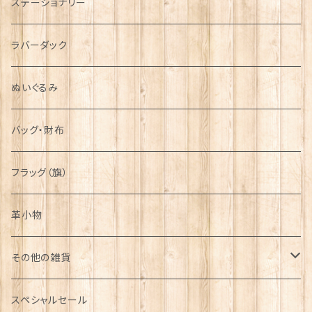
ステーショナリー
シンボル
ラバーダック
ぬいぐるみ
バッグ・財布
フラッグ（旗）
革小物
その他の雑貨
ミニカー
スペシャルセール