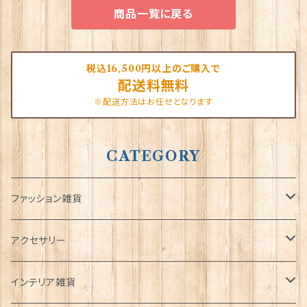
商品一覧に戻る
税込16,500円以上のご購入で
配送料無料
※配送方法はお任せとなります
CATEGORY
ファッション雑貨
タータンネクタイ
アクセサリー
帽子
ORTAK
インテリア雑貨