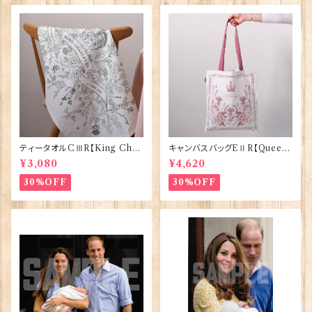
ティータオルCⅢR【King Char
キャンバスバッグEⅡR【Queen
lesⅢ Coronation】Victoria
ElizabethⅡ Commemorativ
¥3,080
¥4,620
Eggs 50129
e】Victoria Eggs 90332
30%OFF
30%OFF