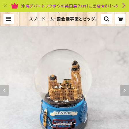
沖縄デパートリウボウの英国展Part1に出店★8/1～8
スノードーム・国会議事堂とビッグベ
ン Elgate Products 40155 |
英国雑貨専門店ブリティッシュ・ライフ