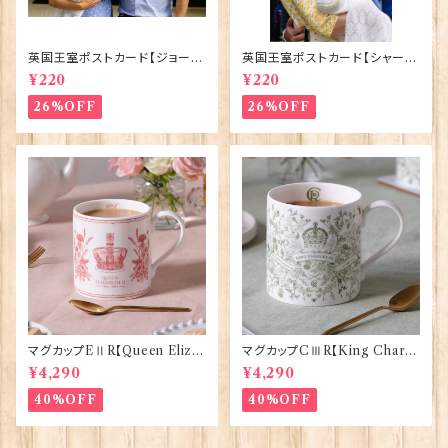
英国王室ポストカード【ジョージ
英国王室ポストカード【シャーロ
王子ご誕生】Pageantry Post
ット王女2】Pageantry Postca
¥220
¥220
card 90183-JEF100
rd 90183-JEF202
26%OFF
26%OFF
マグカップEⅡR【Queen Eliza
マグカップCⅢR【King Charle
bethⅡ Commemorative】Vi
sⅢ Coronation】Victoria E
¥4,290
¥4,290
ctoria Eggs 50126
ggs 50127
40%OFF
40%OFF