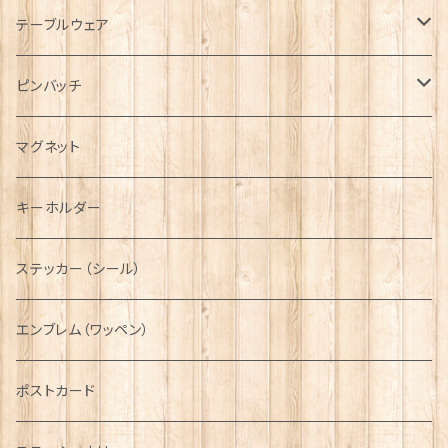
キャップ
Tシャツ
ブローチ
インテリア置物
テーブルウェア
ハンチング帽
マフラー
ペンダント
ラブスプーン
ティータオル
ピンバッチ
キャスケット
タータン【Bronte by Moon】
ラブスプーン【SION LLEWELLYN】
サッシュ
チャーム
ファブリック
ペーパーナプキン
ジェネラルデザイン
マグネット
ディアストーカー
タータン【Glencroft】
ラブスプーン【PAUL CURTIS】
乗り物
スカーフ
その他のアクセサリー
ティーコジー
ミリタリー
キーホルダー
ニット帽
ボタンラップマフラー【Aran Traditions】
動物＆植物
NAVY
ファッションマスク
その他テーブルウェア
ピューター
ステッカー（シール）
国旗＆紋章
AIRFORCE
エンブレム（ワッペン）
音楽＆楽器
ARMY
ポストカード
運動＆人物