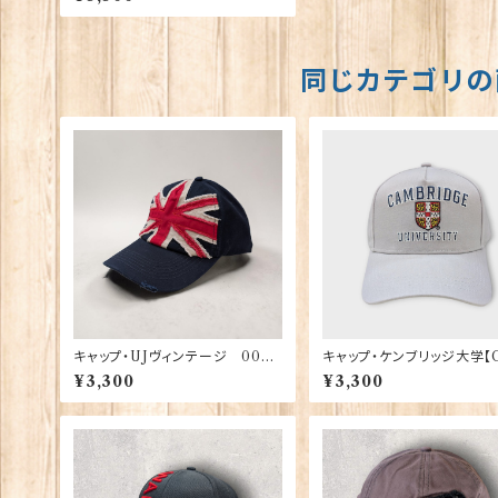
同じカテゴリの
キャップ・UJヴィンテージ 0022
キャップ・ケンブリッジ大学【
2
bridge Univ.】00215
¥3,300
¥3,300