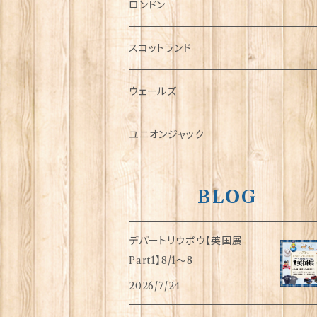
チャーム
ロンドン
犬グッズ
スコットランド
傘
ウェールズ
指貫(シンブル)
ユニオンジャック
BLOG
デパートリウボウ【英国展
Part1】8/1〜8
2026/7/24