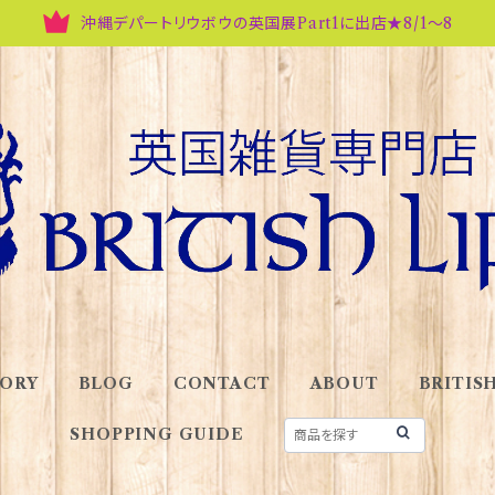
沖縄デパートリウボウの英国展Part1に出店★8/1～8
ORY
BLOG
CONTACT
ABOUT
BRITISH
SHOPPING GUIDE