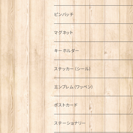
ハンチング帽
マフラー
ペンダント
ラブスプーン
ティータオル
ピンバッチ
キャスケット
タータン【Bronte by Moon】
ラブスプーン【SION LLEWELLYN】
サッシュ
チャーム
ファブリック
ペーパーナプキン
ジェネラルデザイン
マグネット
ディアストーカー
タータン【Glencroft】
ラブスプーン【PAUL CURTIS】
乗り物
スカーフ
その他のアクセサリー
ティーコジー
ミリタリー
キーホルダー
ニット帽
ボタンラップマフラー【Aran Traditions】
動物＆植物
NAVY
ファッションマスク
その他テーブルウェア
ピューター
ステッカー（シール）
国旗＆紋章
AIRFORCE
エンブレム（ワッペン）
音楽＆楽器
ARMY
ポストカード
運動＆人物
ステーショナリー