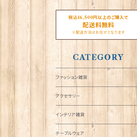
税込16,500円以上のご購入で
配送料無料
※配送方法はお任せとなります
CATEGORY
ファッション雑貨
タータンネクタイ
アクセサリー
帽子
ORTAK
インテリア雑貨
キャップ
Tシャツ
ブローチ
インテリア置物
テーブルウェア