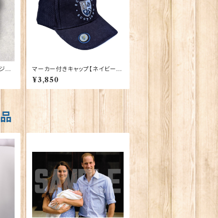
ージ
マーカー付きキャップ【ネイビー】
00199
¥3,850
商品