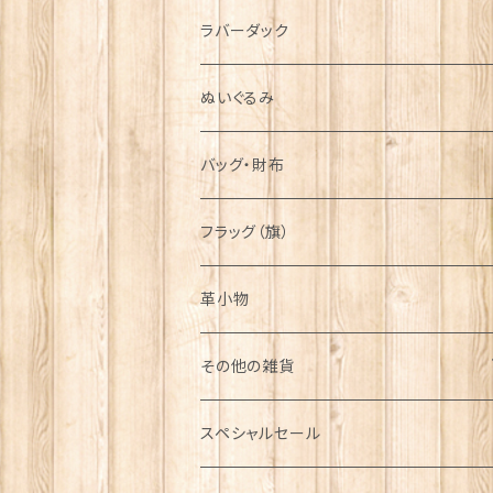
シンボル
ラバーダック
ぬいぐるみ
バッグ・財布
フラッグ（旗）
革小物
その他の雑貨
ミニカー
スペシャルセール