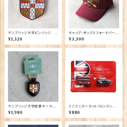
ケンブリッジ大学ピンバッジ El
キャップ・オックスフォードバーガ
gate Products 90416
ンディ 00189
¥1,320
¥3,300
ケンブリッジ大学紋章キーホル
ミニミニカーセット（ロンドンバ
ダー Elgate Products 9041
ス＆ブラックキャブ） Elgate Pr
¥1,980
¥880
2（79438）
oducts 90322