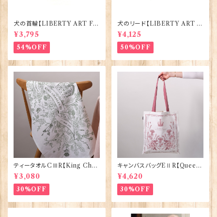
犬の首輪【LIBERTY ART FA
犬のリード【LIBERTY ART F
BRIC=Thorpe】BlossomCo
ABRIC=Thorpe】BlossomC
¥3,795
¥4,125
90295
o 90294
54%OFF
50%OFF
ティータオルCⅢR【King Char
キャンバスバッグEⅡR【Queen
lesⅢ Coronation】Victoria
ElizabethⅡ Commemorativ
¥3,080
¥4,620
Eggs 50129
e】Victoria Eggs 90332
30%OFF
30%OFF