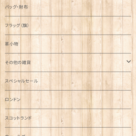
バッグ・財布
フラッグ（旗）
革小物
その他の雑貨
ミニカー
スペシャルセール
チャーム
ロンドン
犬グッズ
スコットランド