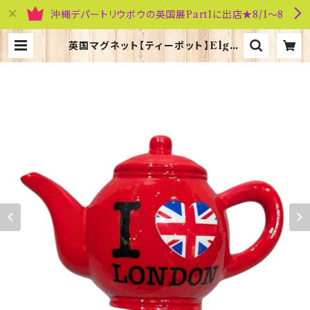
沖縄デパートリウボウの英国展Part1に出店★8/1～8
英国マグネット【ティーポット】Elgat
e Products 90030（77919） | 英
国雑貨専門店ブリティッシュ・ライフ