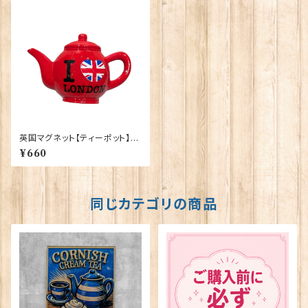
英国マグネット【ティーポット】El
gate Products 90030（7791
¥660
9）
同じカテゴリの商品