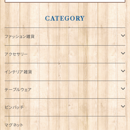
CATEGORY
ファッション雑貨
タータンネクタイ
アクセサリー
帽子
ORTAK
インテリア雑貨
キャップ
Tシャツ
ブローチ
インテリア置物
テーブルウェア
ハンチング帽
マフラー
ペンダント
ラブスプーン
ティータオル
ピンバッチ
キャスケット
タータン【Bronte by Moon】
ラブスプーン【SION LLEWELLYN】
サッシュ
チャーム
ファブリック
ペーパーナプキン
ジェネラルデザイン
マグネット