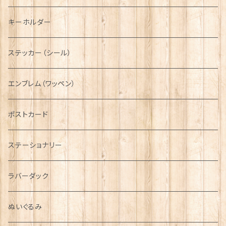
ディアストーカー
タータン【Glencroft】
ラブスプーン【PAUL CURTIS】
乗り物
スカーフ
その他のアクセサリー
ティーコジー
ミリタリー
キーホルダー
ニット帽
ボタンラップマフラー【Aran Traditions】
動物＆植物
NAVY
ファッションマスク
その他テーブルウェア
ピューター
ステッカー（シール）
国旗＆紋章
AIRFORCE
エンブレム（ワッペン）
音楽＆楽器
ARMY
ポストカード
運動＆人物
ステーショナリー
シンボル
ラバーダック
ぬいぐるみ