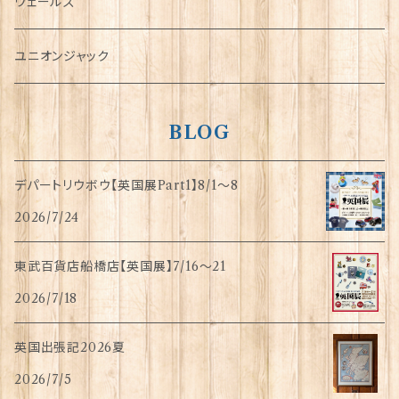
傘
ウェールズ
指貫(シンブル)
ユニオンジャック
BLOG
デパートリウボウ【英国展Part1】8/1〜8
2026/7/24
東武百貨店船橋店【英国展】7/16～21
2026/7/18
英国出張記2026夏
2026/7/5