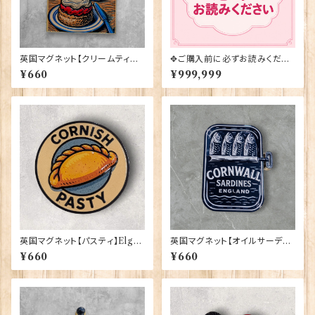
英国マグネット【クリームティー】
✥ご購入前に必ずお読みくださ
Elgate Products 90030
い✥
¥660
¥999,999
英国マグネット【パスティ】Elgat
英国マグネット【オイルサーディ
e Products 90030
ン】Elgate Products 90030
¥660
¥660