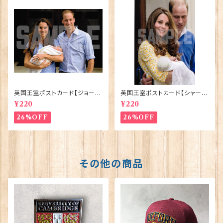
英国王室ポストカード【ジョージ
英国王室ポストカード【シャーロ
王子ご誕生】Pageantry Post
ット王女2】Pageantry Postca
¥220
¥220
card 90183-JEF100
rd 90183-JEF202
26%OFF
26%OFF
その他の商品