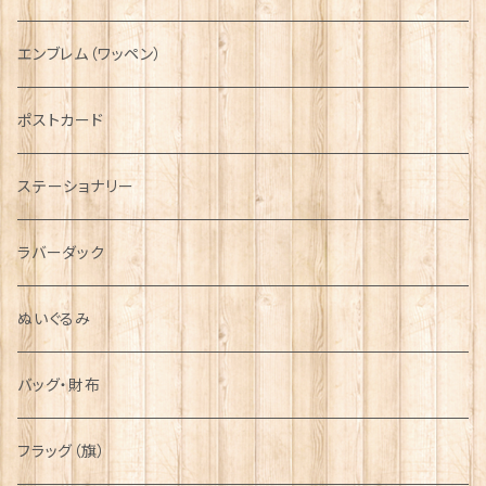
国旗＆紋章
AIRFORCE
エンブレム（ワッペン）
音楽＆楽器
ARMY
ポストカード
運動＆人物
ステーショナリー
シンボル
ラバーダック
ぬいぐるみ
バッグ・財布
フラッグ（旗）