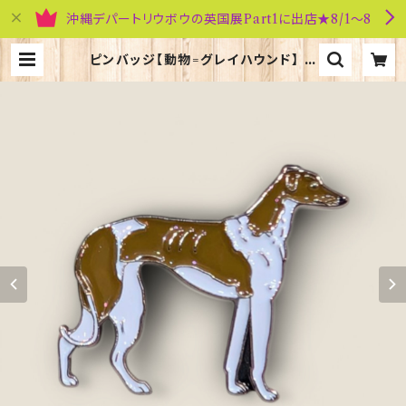
沖縄デパートリウボウの英国展Part1に出店★8/1～8
ピンバッジ【動物=グレイハウンド】 C
adogan 90040-XJKB17-05 | 英
国雑貨専門店ブリティッシュ・ライフ