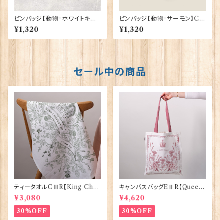
ピンバッジ【動物=ホワイトキャッ
ピンバッジ【動物=サーモン】Ca
ト】Cadogan 90040-XJKB0
dogan 90040-XJKB02-48
¥1,320
¥1,320
1-27
セール中の商品
ティータオルCⅢR【King Char
キャンバスバッグEⅡR【Queen
lesⅢ Coronation】Victoria
ElizabethⅡ Commemorativ
¥3,080
¥4,620
Eggs 50129
e】Victoria Eggs 90332
30%OFF
30%OFF