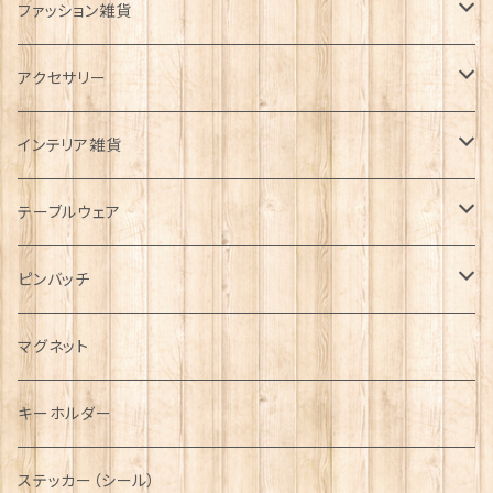
ファッション雑貨
タータンネクタイ
アクセサリー
帽子
ORTAK
インテリア雑貨
キャップ
Tシャツ
ブローチ
インテリア置物
テーブルウェア
ハンチング帽
マフラー
ペンダント
ラブスプーン
ティータオル
ピンバッチ
キャスケット
タータン【Bronte by Moon】
ラブスプーン【SION LLEWELLYN】
サッシュ
チャーム
ファブリック
ペーパーナプキン
ジェネラルデザイン
マグネット
ディアストーカー
タータン【Glencroft】
ラブスプーン【PAUL CURTIS】
乗り物
スカーフ
その他のアクセサリー
ティーコジー
ミリタリー
キーホルダー
ニット帽
ボタンラップマフラー【Aran Traditions】
動物＆植物
NAVY
ファッションマスク
その他テーブルウェア
ピューター
ステッカー（シール）