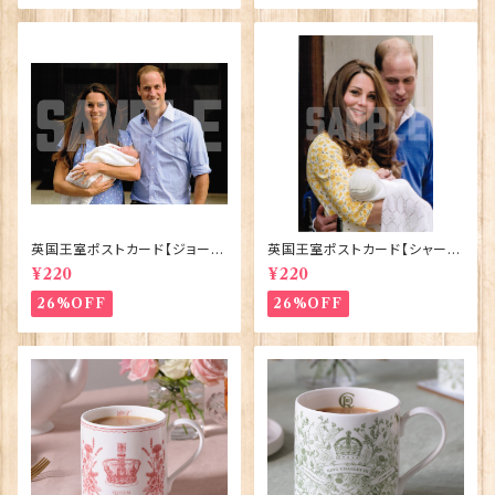
英国王室ポストカード【ジョージ
英国王室ポストカード【シャーロ
王子ご誕生】Pageantry Post
ット王女2】Pageantry Postca
¥220
¥220
card 90183-JEF100
rd 90183-JEF202
26%OFF
26%OFF