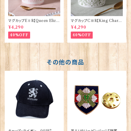
マグカップEⅡR【Queen Eliza
マグカップCⅢR【King Charle
bethⅡ Commemorative】Vi
sⅢ Coronation】Victoria E
¥4,290
¥4,290
ctoria Eggs 50126
ggs 50127
40%OFF
40%OFF
その他の商品
キャップ・ライオン 00197
英ミリタリーピンバッジ【陸軍=S