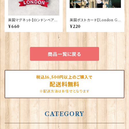
英国マグネット【ロンドンベア】A
英国ポストカード【London G】
&S Gifts 90030（RMG-037）
J.Salmon 90083-045
¥660
¥220
商品一覧に戻る
税込16,500円以上のご購入で
配送料無料
※配送方法はお任せとなります
CATEGORY