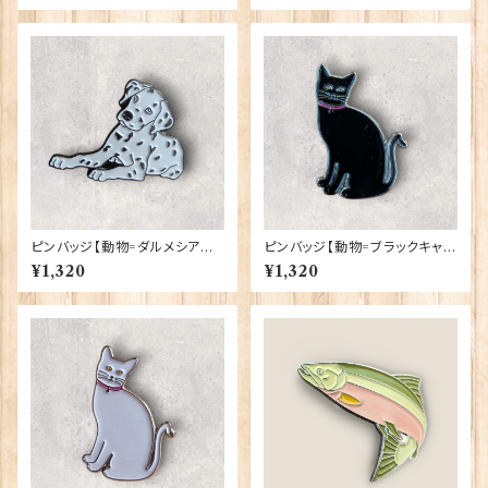
ピンバッジ【動物=ダルメシアン】
ピンバッジ【動物=ブラックキャッ
Cadogan 90040-XJKB14-4
ト】Cadogan 90040-XJKB0
¥1,320
¥1,320
7
1-26