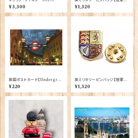
hield Scots Guards】Traditi
¥3,300
¥1,320
on 90043-M011
英国ポストカード【Undergrou
英ミリタリーピンバッジ【陸軍=R
nd - London】Jadges 90339
oyal Cypher】Tradition 900
¥220
¥1,320
-09
43-M040