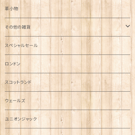
革小物
その他の雑貨
ミニカー
スペシャルセール
チャーム
ロンドン
犬グッズ
スコットランド
傘
ウェールズ
指貫(シンブル)
ユニオンジャック