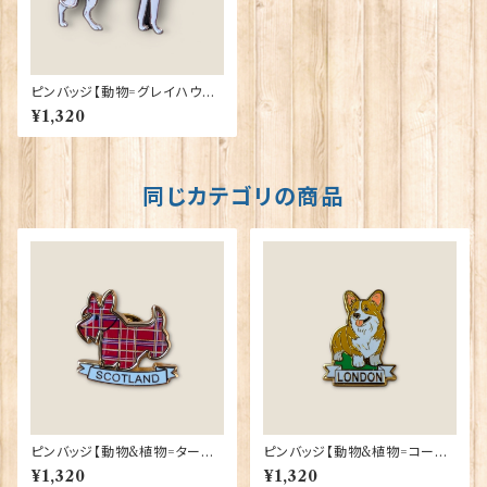
ピンバッジ【動物=グレイハウン
ド】 Cadogan 90040-XJKB1
¥1,320
7-05
同じカテゴリの商品
ピンバッジ【動物&植物=タータ
ピンバッジ【動物&植物=コーギ
ンスコティー】Tradition 9004
ーロンドン】Tradition 90040
¥1,320
¥1,320
0-T1130
-T1335