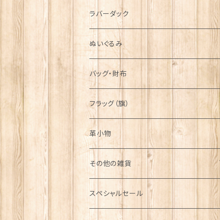
シンボル
ラバーダック
ぬいぐるみ
バッグ・財布
フラッグ（旗）
革小物
その他の雑貨
ミニカー
スペシャルセール