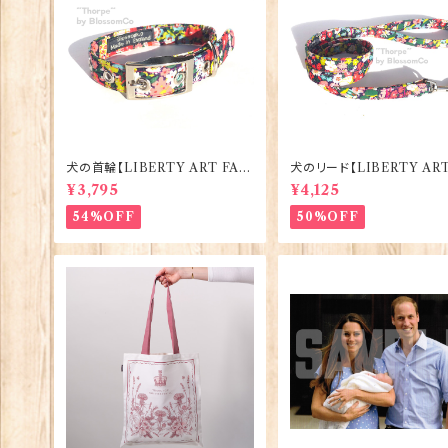
犬の首輪【LIBERTY ART FAB
犬のリード【LIBERTY ART
RIC=Thorpe】BlossomCo 90
BRIC=Thorpe】Blossom
¥3,795
¥4,125
295
0294
54%OFF
50%OFF