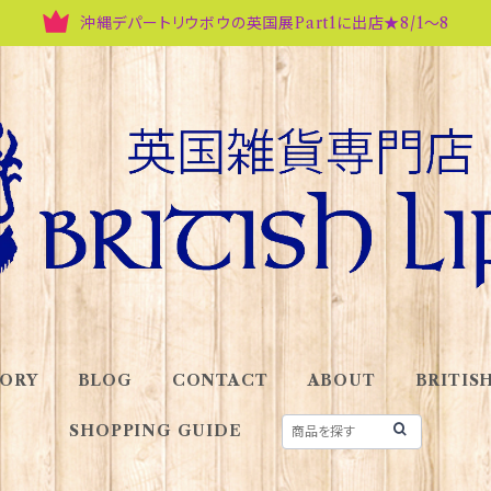
沖縄デパートリウボウの英国展Part1に出店★8/1～8
ORY
BLOG
CONTACT
ABOUT
BRITISH
SHOPPING GUIDE