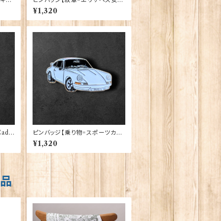
陛下生誕100周年】Tradition 90
¥1,320
040-QU100
ado
ピンバッジ【乗り物=スポーツカー
W】Cadogan 90040-XJKB11-
¥1,320
56
商品