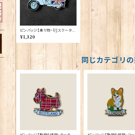
ピンバッジ【乗り物=UJスクータ
ー】Cadogan 90040-XJKB06
¥1,320
-24
同じカテゴリの
ピンバッジ【動物&植物=タータン
ピンバッジ【動物&植物=コ