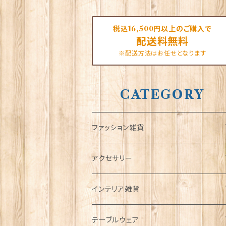
税込16,500円以上のご購入で
配送料無料
※配送方法はお任せとなります
CATEGORY
ファッション雑貨
タータンネクタイ
アクセサリー
帽子
ORTAK
インテリア雑貨
キャップ
Tシャツ
ブローチ
インテリア置物
テーブルウェア