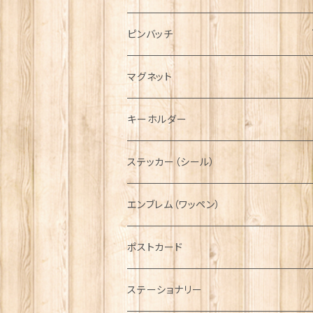
ハンチング帽
マフラー
ペンダント
ラブスプーン
ティータオル
ピンバッチ
キャスケット
タータン【Bronte by Moon】
ラブスプーン【SION LLEWELLYN】
サッシュ
チャーム
ファブリック
ペーパーナプキン
ジェネラルデザイン
マグネット
ディアストーカー
タータン【Glencroft】
ラブスプーン【PAUL CURTIS】
乗り物
スカーフ
その他のアクセサリー
ティーコジー
ミリタリー
キーホルダー
ニット帽
ボタンラップマフラー【Aran Traditions】
動物＆植物
NAVY
ファッションマスク
その他テーブルウェア
ピューター
ステッカー（シール）
国旗＆紋章
AIRFORCE
エンブレム（ワッペン）
音楽＆楽器
ARMY
ポストカード
運動＆人物
ステーショナリー