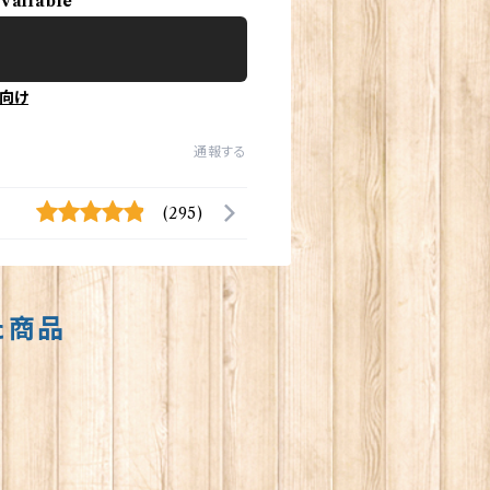
available
向け
通報する
(295)
た商品