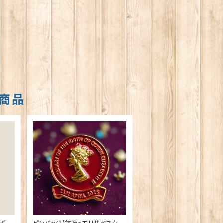
商品
ーギー
ピンバッジ【紋章=エリザベス女王