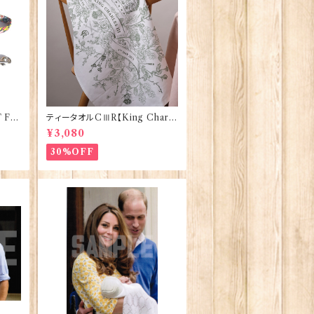
 FA
ティータオルCⅢR【King Charle
Co 9
sⅢ Coronation】Victoria Egg
¥3,080
s 50129
30%OFF