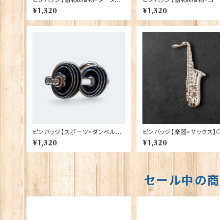
スコティー】Tradition 90040-T
ロンドン】Tradition 90040-T1
¥1,320
¥1,320
1130
335
ピンバッジ【スポーツ=ダンベル】C
ピンバッジ【楽器=サックス】C
adogan 90040-XJKB17-20
gan 90040-XJKB09-22
¥1,320
¥1,320
セール中の