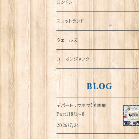
チャーム
ロンドン
犬グッズ
スコットランド
傘
ウェールズ
指貫(シンブル)
ユニオンジャック
BLOG
デパートリウボウ【英国展
Part1】8/1〜8
2026/7/24