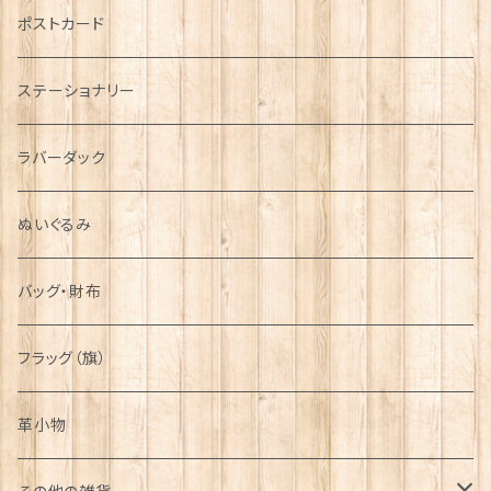
音楽＆楽器
ARMY
ポストカード
運動＆人物
ステーショナリー
シンボル
ラバーダック
ぬいぐるみ
バッグ・財布
フラッグ（旗）
革小物