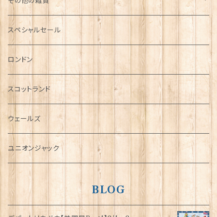
その他の雑貨
ミニカー
スペシャルセール
チャーム
ロンドン
犬グッズ
スコットランド
傘
ウェールズ
指貫(シンブル)
ユニオンジャック
BLOG