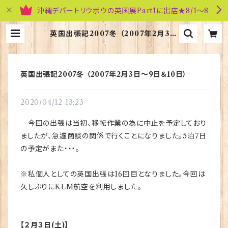
沖縄デパートリウボウの英国展Part1に出店★8/1～8
英国出張記2007冬 （2007年2月3日
～9日＆10日） | 英国雑貨専門店ブリ
ティッシュ・ライフ
英国出張記2007冬 （2007年2月3日～9日＆10日）
2020/04/12 13:23
今回の出張は当初、移転作業の為に中止を予定しており
ましたが、急遽商談の関係で行くことになりました。5泊7日
の予定がまた・・・。
※私個人としての英国出張は16回目となりました。今回は
久しぶりにKLM航空を利用しました。
【２月３日(土)】