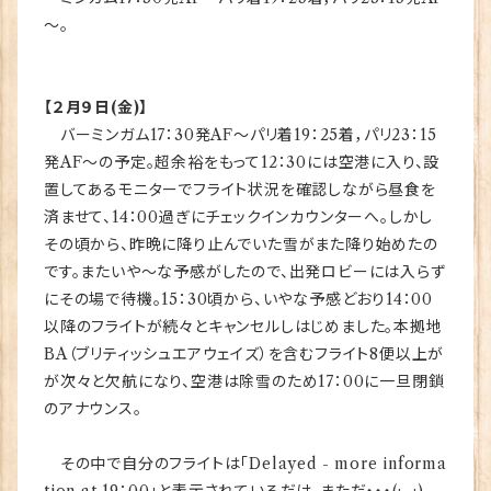
～。
【２月９日(金)】
バーミンガム17：30発AF～パリ着19：25着，パリ23：15
発AF～の予定。超余裕をもって12：30には空港に入り、設
置してあるモニターでフライト状況を確認しながら昼食を
済ませて、14：00過ぎにチェックインカウンターへ。しかし
その頃から、昨晩に降り止んでいた雪がまた降り始めたの
です。またいや～な予感がしたので、出発ロビーには入らず
にその場で待機。15：30頃から、いやな予感どおり14：00
以降のフライトが続々とキャンセルしはじめました。本拠地
BA（ブリティッシュエアウェイズ）を含むフライト8便以上が
が次々と欠航になり、空港は除雪のため17：00に一旦閉鎖
のアナウンス。
その中で自分のフライトは「Delayed - more informa