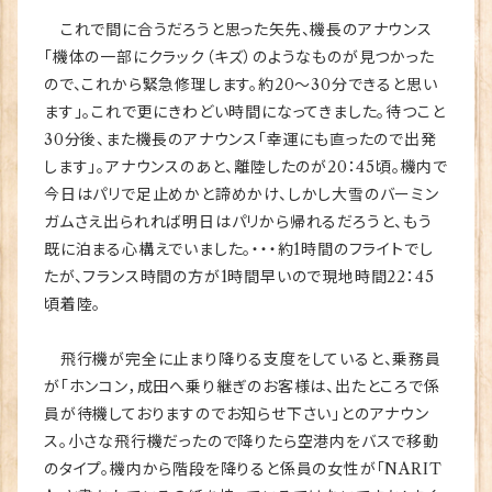
これで間に合うだろうと思った矢先、機長のアナウンス
「機体の一部にクラック（キズ）のようなものが見つかった
ので、これから緊急修理します。約20～30分できると思い
ます」。これで更にきわどい時間になってきました。待つこと
30分後、また機長のアナウンス「幸運にも直ったので出発
します」。アナウンスのあと、離陸したのが20：45頃。機内で
今日はパリで足止めかと諦めかけ、しかし大雪のバーミン
ガムさえ出られれば明日はパリから帰れるだろうと、もう
既に泊まる心構えでいました。・・・約1時間のフライトでし
たが、フランス時間の方が1時間早いので現地時間22：45
頃着陸。
飛行機が完全に止まり降りる支度をしていると、乗務員
が「ホンコン，成田へ乗り継ぎのお客様は、出たところで係
員が待機しておりますのでお知らせ下さい」とのアナウン
ス。小さな飛行機だったので降りたら空港内をバスで移動
のタイプ。機内から階段を降りると係員の女性が「NARIT