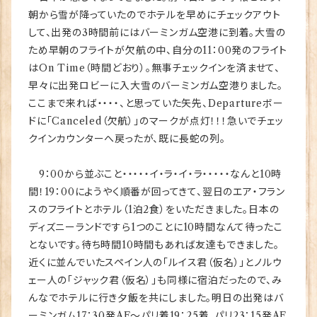
朝から雪が降っていたのでホテルを早めにチェックアウト
して、出発の3時間前にはバーミンガム空港に到着。大雪の
ため早朝のフライトが欠航の中、自分の11：00発のフライト
はOn Time（時間どおり）。無事チェックインを済ませて、
早々に出発ロビーに入大雪のバーミンガム空港りました。
ここまで来れば・・・・、と思っていた矢先、Departureボー
ドに「Canceled（欠航）」のマークが点灯！！！急いでチェッ
クインカウンターへ戻ったが、既に長蛇の列。
9：00から並ぶこと・・・・・イ・ラ・イ・ラ・・・・・なんと10時
間！19：00にようやく順番が回ってきて、翌日のエア・フラン
スのフライトとホテル（1泊2食）をいただきました。日本の
ディズニーランドですら1つのことに10時間なんて待ったこ
とないです。待ち時間10時間もあれば友達もできました。
近くに並んでいたスペイン人の「ルイス君（仮名）」とノルウ
ェー人の「ジャック君（仮名）」も同様に宿泊だったので、み
んなでホテルに行き夕飯を共にしました。明日の出発はバ
ーミンガム17：30発AF～パリ着19：25着，パリ23：15発AF