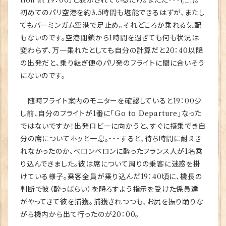
tion at 19：00」と表示されているだけ。まただ・・・(;_;)。
初めてのパリ空港を約3.5時間も堪能できるはずが、またし
てもバーミンガム空港で足止め。それどころか乗れる気配
もないのです。空港閉鎖から1時間を過ぎても何も状況は
変わらず、万一乗れたとしても自分の計算だと20：40以降
の出発だと、乗り継ぎ便のパリ発のフライトに間に合いそう
にないのです。
随時フライト案内のモニターを確認していると19：00少
し前、自分のフライトが1番に「Go to Departure」なった
ではないですか！出発ロビーに向かうと、すぐに搭乗でき自
分の席についてホッと一息。・・・すると、待ち時間に耐えき
れなかったのか、ベロンベロンに酔ったフランス人が1名乗
り込んできました。彼は席について周りの乗客に迷惑を掛
けている様子。乗客全員が乗り込んだ19：40頃に、機長の
判断で彼（酔っぱらい）を降ろすよう指示を受けた係員達
がやってきて彼を捕獲。捕獲されつつも、お尻を振り踊りな
がら機内から出て行ったのが20：00。