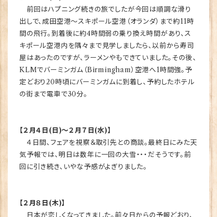
前回はハプニング続きの旅でしたが今回は順調な滑り
出しで、成田空港～スキポール空港（オランダ）まで約11時
間の飛行。到着後に約4時間弱の乗り換え時間があり、ス
キポール空港内を隅々まで見学しましたら、以前から寿司
屋はあったのですが、ラーメンやもできていました。その後、
KLMでバーミンガム（Birmingham）空港へ1時間強。予
定どおり20時頃にバーミンガムに到着し、予約したホテル
の街まで電車で30分。
【２月４日(日)～２月７日(水)】
４日間、フェアを視察＆取引先との商談。最終日にみた天
気予報では、明日は数年に一回の大雪・・・だそうです。前
回に引き続き、いやな予感がよぎりました。
【２月８日(木)】
日本が恋しくなってきました。前々日からの予報どおり、