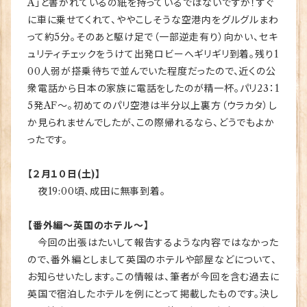
A」と書かれているの紙を持っているではないですか！すぐ
に車に乗せてくれて、ややこしそうな空港内をグルグルまわ
って約5分。そのあと駆け足で（一部逆走有り）向かい、セキ
ュリティチェックをうけて出発ロビーへギリギリ到着。残り1
00人弱が搭乗待ちで並んでいた程度だったので、近くの公
衆電話から日本の家族に電話をしたのが精一杯。パリ23：1
5発AF～。初めてのパリ空港は半分以上裏方（ウラカタ）し
か見られませんでしたが、この際帰れるなら、どうでもよか
ったです。
【２月１０日(土)】
夜19:00頃、成田に無事到着。
【番外編～英国のホテル～】
今回の出張はたいして報告するような内容ではなかった
ので、番外編としまして英国のホテルや部屋などについて、
お知らせいたします。この情報は、筆者が今回を含む過去に
英国で宿泊したホテルを例にとって掲載したものです。決し