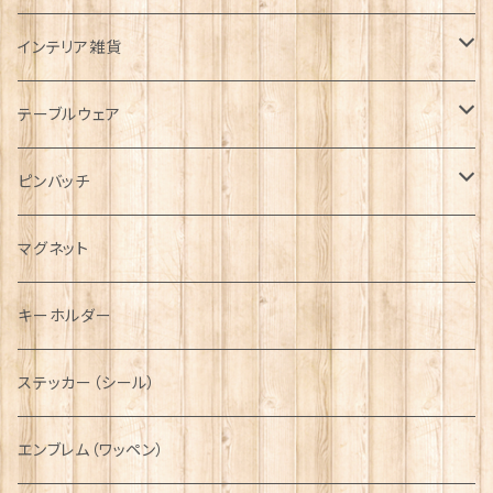
帽子
ORTAK
インテリア雑貨
キャップ
Tシャツ
ブローチ
インテリア置物
テーブルウェア
ハンチング帽
マフラー
ペンダント
ラブスプーン
ティータオル
ピンバッチ
キャスケット
タータン【Bronte by Moon】
ラブスプーン【SION LLEWELLYN】
サッシュ
チャーム
ファブリック
ペーパーナプキン
ジェネラルデザイン
マグネット
ディアストーカー
タータン【Glencroft】
ラブスプーン【PAUL CURTIS】
乗り物
スカーフ
その他のアクセサリー
ティーコジー
ミリタリー
キーホルダー
ニット帽
ボタンラップマフラー【Aran Traditions】
動物＆植物
NAVY
ファッションマスク
その他テーブルウェア
ピューター
ステッカー（シール）
国旗＆紋章
AIRFORCE
エンブレム（ワッペン）