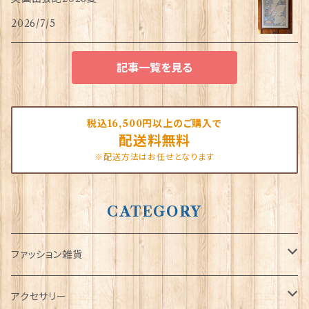
2026/7/5
記事一覧を見る
税込16,500円以上のご購入で
配送料無料
※配送方法はお任せとなります
CATEGORY
ファッション雑貨
タータンネクタイ
アクセサリー