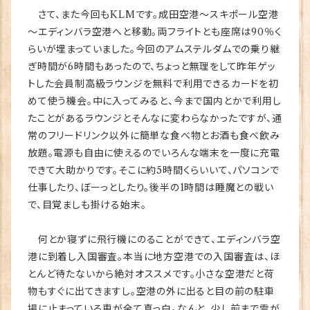
さて、また今回もKLMです。成田空港～スキポール空港
～エディンバラ空港へと移動。両フライトとも座席は90％く
らいが埋まっていました。今回のアムステルダムでの乗り継
ぎ時間が6時間もあったので、ちょっと無理をして昨年ゲッ
トした会員制高級ラウンジを無料で利用できるカードを初
めて使う機会。中に入ってみると、今まで国内とかで利用し
たことがあるラウンジとそんなに変わらなかったですが、通
常のフリードリンク以外に簡単な食べ物とお酒も食べ飲み
放題。電源も自由に使えるのでいろんな端末を一度に充電
できて大助かりです。そこに約5時間くらいいて、パソコンで
仕事したり、ぼーっとしたり。後半の1時間は睡魔との戦い
で、目覚ましも掛ける始末。
何とか寝ずに飛行機にのることができて、エディンバラ空
港に到着し入国審査。本当に地方空港での入国審査は、ほ
とんど待たないから絶対オススメです。小さな空港だと荷
物もすぐに出てきますし。空港の外に出ると目の前の駐車
場に止まっている車が全て真っ白。なんと、少し前まで雪が