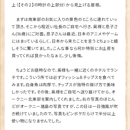
上（【その２】の時計の上部分）から見上げる屋根。
まずは南東部のお気に入りの景色のところに連れていっ
て頂き、そこから程近い社長のご自宅へ行き、奥様と息子さ
ん(16歳)にご対面。息子さんは最近、日本のアニメやゲーム
にはまっているらしく、日本から来たことを言うとちょっと嬉
しそうに驚いてました。こんな事なら何か特別にお土産を
買ってくれば良かったなぁと、少し後悔。
ちょうどお昼時なので、奥様も一緒に近くのホテルでラン
チです。こういう所では必ずフィッシュ&チップスを食べて
みます。白身魚は肉厚で、チップスが独特の揚げ方で美味
しかったです。その後、奥様をご自宅へ送り届けてから、オ
ークニー北東部を案内してくれました。右の写真のほとん
どがオークニー諸島の写真ですが、この日は一日強風が吹
き続けていましたので、写真もピンボケだらけで半分以上
使い物になりませんでした。