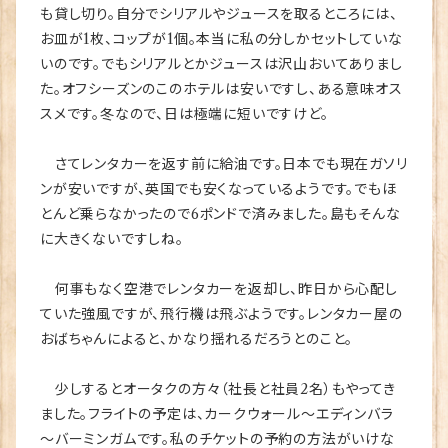
も貸し切り。自分でシリアルやジュースを取るところには、
お皿が1枚、コップが1個。本当に私の分しかセットしていな
いのです。でもシリアルとかジュースは沢山おいてありまし
た。オフシーズンのこのホテルは安いですし、ある意味オス
スメです。冬なので、日は極端に短いですけど。
さてレンタカーを返す前に給油です。日本でも現在ガソリ
ンが安いですが、英国でも安くなっているようです。でもほ
とんど乗らなかったので6ポンドで済みました。島もそんな
に大きくないですしね。
何事もなく空港でレンタカーを返却し、昨日から心配し
ていた強風ですが、飛行機は飛ぶようです。レンタカー屋の
おばちゃんによると、かなり揺れるだろうとのこと。
少しするとオータクの方々（社長と社員2名）もやってき
ました。フライトの予定は、カークウォール～エディンバラ
～バーミンガムです。私のチケットの予約の方法がいけな