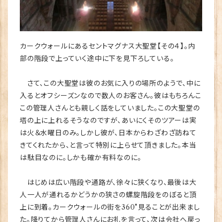
カークウォールにあるセントマグナス大聖堂【その４】。内
部の階段で上っていく途中に下を見下ろしている。
さて、この大聖堂は彼のお気に入りの場所のようで、中に
入るとオフシーズンなので数人のお客さん。彼はもちろんこ
この管理人さんとも親しく話をしていました。この大聖堂の
塔の上に上れるそうなのですが、あいにくそのツアーは実
は火＆水曜日のみ。しかし彼が、日本からわざわざ訪ねて
きてくれたから、と言って特別に上らせて頂きました。本当
は駄目なのに。しかも確か有料なのに。
はじめは広い階段や通路が、徐々に狭くなり、最後は大
人一人が通れるかどうかの狭さの螺旋階段をのぼると頂
上に到着。カークウォールの街を360°見ることが出来まし
た。降りてから管理人さんにお礼を言って、次は会社へ戻っ