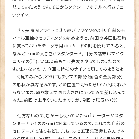
降っていたようです。そこからタクシーでホテルへ行きチェ
ックイン。
さて長時間フライトと乗り継ぎでクタクタの中、自前のモ
バイル回線のセッティングを始めようと、前回の英国出張時
に買っておいたデータ専用simカードの封を開けてみると、
なんと！simの大きさがスタンダード。自分の端末はマイク
ロサイズ(汗)。実は以前も同じ失敗をやってしまったので
す。仕方ないので、今回も持参のナイフで切ってみようとよ
ーく見てみたら、どうにもチップの部分（金色の金属部分）
の形状か異なるんです。どの位置で切ったらいいかよくわか
らないまま、取り敢えず同じ大きさに切ってみて差し込んで
みた。前回は上手くいったのですが、今回は無反応（泣）。
仕方ないので、むかーし使っていたwifiルーターがスタ
ンダードサイズのsimに対応しているので、これまた自前の
セロテープで貼りもどして、ちょっと無理矢理差し込んでみ