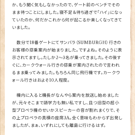
か、もう聞く気もしなかったので、ゲート前のベンチでその
まま待つことにしました。寝不足＆待ち過ぎで「ハイ」になっ
ていたのか、何だかこれから何が起こるか楽しくなってきて
いました。
数分で18番ゲートにてサンバラ（SUMBURGH）行きの
お客様の搭乗案内が始まりました。ですよね。そのように表
示されてますし。たしか2～3名が乗ってきました。その後す
ぐに、カークウォール行きの搭乗が案内されたので言われ
るまま乗ってみました。もちろん同じ飛行機です。カークウ
ォール行きはおよそ10人程度。
機内に入ると機長がなんやら案内を放送し始めました
が、元々そこまで語学力も無い私ですし、且つ旧型の超小
型プロペラ機のせいかスピーカーの音が割れまくりで、そ
の上プロペラの真横の座席3A。全く意味もわからず出発し
ましたが、まぁ、いずれにしても離島に行けるはず。