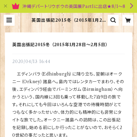
沖縄デパートリウボウの英国展Part1に出店★8/1～8
英国出張記2015冬 （2015年1月28
日～2月5日） | 英国雑貨専門店ブリ
ティッシュ・ライフ
英国出張記2015冬 （2015年1月28日～2月5日）
2020/04/13 16:44
エディンバラ（Edhinburgh）に降り立ち、翌朝はオーク
ニー（Orkney）諸島へ。島内ではレンタカーでまわり、その
後、エディンバラ経由でバーミンガム（Birmingham）へ向
かうという、国内線に3回も乗って移動した7泊9日の旅で
す。それにしても今回はいろんな空港での待機時間がとて
つもなく多かったせいか、体力的にも精神的にも非常にタ
イトな旅でした。オークニー諸島への訪問は、この出張記
を記録し始める前にしか行ったことがないので、おそらく2
0世紀の事だったと思います。