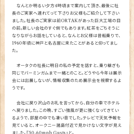
なんとか明るい夕方4時頃まで案内して頂き、最後に社
長のご実家へ連れてって下さりお父様もご紹介して下さい
ました。社長のご実家は前ORTAKがあった巨大工場の目
の前。新しい会社のすぐ側でもあります。紅茶をごちそうに
なりながらお話をしていると、なんとお父様は昔船乗りで、
1960年頃に神戸と名古屋に来たことがあると仰ってまし
た。
オータクの社長に明日の私の予定を話すと、乗り継ぎも
同じでバーミンガムまで一緒とのこと。どうやら今年は展示
会には出展しないが、情報収集のため展示会を視察するよ
うです。
会社に戻り沢山のお礼を言ってから、自分の車でホテル
へ戻りました。この晩、すごい強風が更に強くなってきてい
るようで、部屋の中でも凄い音でした。テレビで天気予報を
見ていると、オークニー諸島付近で見かけない文字が見え
ました。『50-60mph Gusts』と。