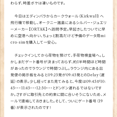
わらず、時差ボケは凄いものです。
今日はエディンバラからカークウォール（Kirkwall）へ
飛行機で移動し、オークニー諸島にあるシルバー・ジュエリ
ーメーカー【ORTAK】へ訪問予定。早起きしたついでに早
めに空港へ向かい、ちょっと割高だけど予備のデータ用mi
cro-simを購入して一安心。
チェックインしてから荷物を預けて、手荷物検査場へ。し
かしまだゲート番号が決まっておらず、約1半時間ほど時間
があったのでラウンジで時間つぶし。ラウンジ内にある出
発便の掲示板をみると09:25発が09:45発とのDelay（遅
延）の表示。少し経ってまた見てみると、今度は09:45が10:
45・・・11:45・・・12:50・・・とドンドン遅れるではないです
か。さすがに取引先との約束に間に合いそうにないため、メ
ールで連絡しておきました。そして、ついにゲート番号（19
番）が表示されたのです！