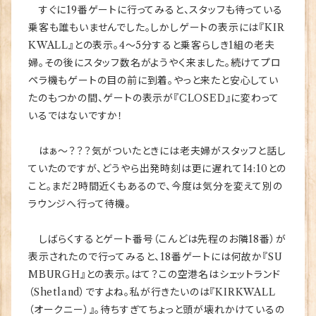
すぐに19番ゲートに行ってみると、スタッフも待っている
乗客も誰もいませんでした。しかしゲートの表示には『KIR
KWALL』との表示。4～5分すると乗客らしき1組の老夫
婦。その後にスタッフ数名がようやく来ました。続けてプロ
ペラ機もゲートの目の前に到着。やっと来たと安心してい
たのもつかの間、ゲートの表示が『CLOSED』に変わって
いるではないですか！
はぁ～？？？気がついたときには老夫婦がスタッフと話し
ていたのですが、どうやら出発時刻は更に遅れて14:10との
こと。まだ2時間近くもあるので、今度は気分を変えて別の
ラウンジへ行って待機。
しばらくするとゲート番号（こんどは先程のお隣18番）が
表示されたので行ってみると、18番ゲートには何故か『SU
MBURGH』との表示。はて？この空港名はシェットランド
（Shetland）ですよね。私が行きたいのは『KIRKWALL
（オークニー）』。待ちすぎてちょっと頭が壊れかけているの