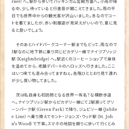
rner）へ。駅から歩いてバッキンガム宮殿方面へ。小雨が降
る中、少し待っていると行進音が聞こえてきました。雨の平
日でも世界中からの観光客が沢山いました。冬なのでコー
トを着てましたが、赤い制服姿が見栄えがいいので、夏に見
ると良いでしょう。
そのあとハイドパークコーナー駅までもどって、雨なので
1駅なのに地下鉄に乗り同じピカデリー線でナイツブリッジ
駅（Knightsbridge）へ。駅近くのコーヒーショップで身体
を温めてから、老舗デパートのハロッズへ行きました。ここ
はいつ来ても混み合ってますねぇ。各階ひととおり見て連れ
が少し買い物してました。
次は私自身も初訪問となる世界一有名？な横断歩道
へ。ナイツブリッジ駅からピカデリー線にて2駅戻ってグリ
ーンパーク駅（Green Park）で降り、ジュビリー線（Jubile
e Line）へ乗り換えてセント・ジョンズ・ウッド駅（St. Joh
n's Wood）で下車。スマホの地図を頼りに歩いて行くとみ