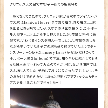
グリニッジ天文台で本初子午線での撮影待ち
暗くなってきたので、グリニッジ駅から電車でメイソン・ハ
ウス駅（Mansion House）まで乗り継ぎ、乗り継ぎ。。。駅
を出ると真っ暗でしたが、スマホの地図を頼りにセントポー
ル大聖堂へ。水上から少し見えましたが、夜景は格別に綺
麗です。いわゆるインスタ映え～でしょうか。夜景を楽しみ
ながら歩いていたら予定の駅も通り過ぎていたようでチャ
ンスリーレーン駅（Chancery Lane）から1駅だけのって
ホルボーン駅（Holborn）で下車。知り合いに紹介してもら
った日本食屋へ行ってみたのですが、残念ながら満席では
入れませんでした。予約しておけば良かったです。しかし、そ
のおかげ？で斜向かいにあった現地パブでフィッシュ＆チッ
プスを食べることができました～！