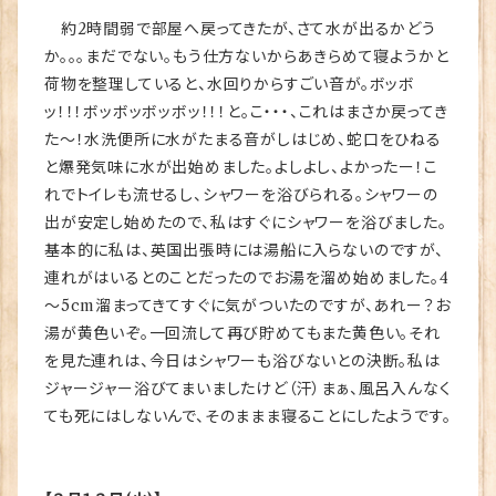
約2時間弱で部屋へ戻ってきたが、さて水が出るかどう
か。。。まだでない。もう仕方ないからあきらめて寝ようかと
荷物を整理していると、水回りからすごい音が。ボッボ
ッ！！！ボッボッボッボッ！！！と。こ・・・、これはまさか戻ってき
た～！水洗便所に水がたまる音がしはじめ、蛇口をひねる
と爆発気味に水が出始めました。よしよし、よかったー！こ
れでトイレも流せるし、シャワーを浴びられる。シャワーの
出が安定し始めたので、私はすぐにシャワーを浴びました。
基本的に私は、英国出張時には湯船に入らないのですが、
連れがはいるとのことだったのでお湯を溜め始めました。4
～5cm溜まってきてすぐに気がついたのですが、あれー？お
湯が黄色いぞ。一回流して再び貯めてもまた黄色い。それ
を見た連れは、今日はシャワーも浴びないとの決断。私は
ジャージャー浴びてまいましたけど（汗）まぁ、風呂入んなく
ても死にはしないんで、そのままま寝ることにしたようです。