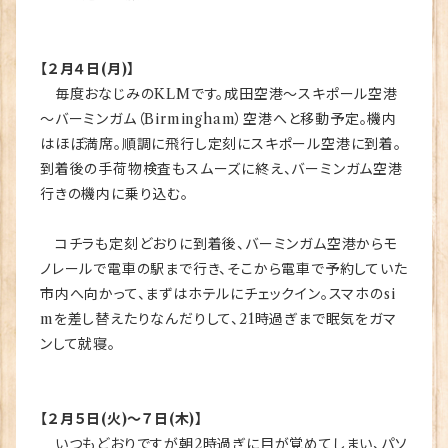
【２月４日(月)】
毎度おなじみのKLMです。成田空港～スキポール空港
～バーミンガム（Birmingham）空港へと移動予定。機内
はほぼ満席。順調に飛行し定刻にスキポール空港に到着。
到着後の手荷物検査もスムーズに終え、バーミンガム空港
行きの機内に乗り込む。
コチラも定刻どおりに到着後、バーミンガム空港からモ
ノレールで電車の駅まで行き、そこから電車で予約していた
市内へ向かって、まずはホテルにチェックイン。スマホのsi
mを差し替えたりなんだりして、21時過ぎまで眠気をガマ
ンして就寝。
【２月５日(火)～７日(木)】
いつもどおりですが朝2時過ぎに目が覚めてしまい、パソ