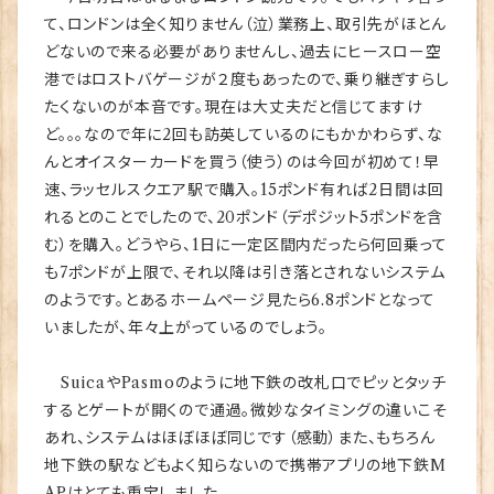
て、ロンドンは全く知りません（泣）業務上、取引先がほとん
どないので来る必要がありませんし、過去にヒースロー空
港ではロストバゲージが２度もあったので、乗り継ぎすらし
たくないのが本音です。現在は大丈夫だと信じてますけ
ど。。。なので年に2回も訪英しているのにもかかわらず、な
んとオイスターカードを買う（使う）のは今回が初めて！早
速、ラッセルスクエア駅で購入。15ポンド有れば2日間は回
れるとのことでしたので、20ポンド（デポジット5ポンドを含
む）を購入。どうやら、1日に一定区間内だったら何回乗って
も7ポンドが上限で、それ以降は引き落とされないシステム
のようです。とあるホームページ見たら6.8ポンドとなって
いましたが、年々上がっているのでしょう。
SuicaやPasmoのように地下鉄の改札口でピッとタッチ
するとゲートが開くので通過。微妙なタイミングの違いこそ
あれ、システムはほぼほぼ同じです（感動）また、もちろん
地下鉄の駅などもよく知らないので携帯アプリの地下鉄M
APはとても重宝しました。