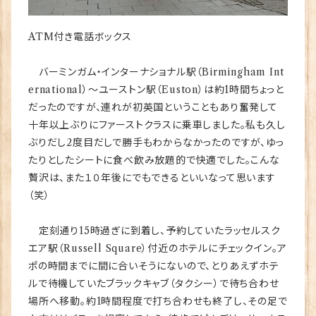
ATM付き電話ボックス
バーミンガム・インターナショナル駅（Birmingham Int
ernational）～ユーストン駅（Euston）は約1時間ちょっと
だったのですが、連れが初英国ということもあり奮発して
十年以上ぶりにファーストクラスに乗車しました。私も久し
ぶりだし2度目だしで勝手もわからなかったのですが、ゆっ
たりとしたシートに食べ飲み放題的で快適でした。こんな
贅沢は、また１０年後にでもできるといいなって思います
（笑）
定刻通り15時過ぎに到着し、予約していたラッセルスク
エア駅（Russell Square）付近のホテルにチェックイン。ア
ポの時間までに間に合いそうにないので、とりあえずホテ
ルで待機していたブラックキャブ（タクシー）で待ち合わせ
場所へ移動。約1時間程度で打ち合わせも終了し、その足で