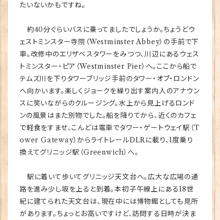
たいないかもですね。
約40分ぐらいバスに乗ってましたでしょうか。ちょうどウ
ェストミンスター寺院（Westminster Abbey）の手前で下
車。改修中のエリザベスタワーをみつつ、川辺にあるウェス
トミンスター・ピア（Westminster Pier）へ。ここから船で
テムズ川を下りタワーブリッジ手前のタワー・オブ・ロンドン
へ向かいます。楽しくジョークを繰り出す案内人のアナウン
スに笑いながらのクルージング。水上から見上げるロンド
ンの風景はまた別物でした。船を降りてから、近くのカフェ
で軽食をすませ、こんどは電車でタワー・ゲートウェイ駅（T
ower Gateway）からライトレールDLRに載り、1度乗り
換えてグリニッジ駅（Greenwich）へ。
駅に着いて歩いてグリニッジ天文台へ。広大な広場の通
路を進み少し坂を上ると到着。本初子午線上にある18世
紀に建てられた天文台は、現在中には博物館としても見所
があります。ちょっとお高いですけど、訪問する日時が決ま