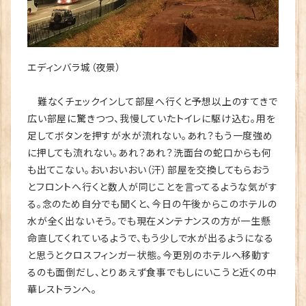
エディンバラ城（夜景）
難なくチェックインして部屋へ行くと予想以上のすてきで
広い部屋に驚きつつ、我慢していたトイレに駆け込む。用を
足してボタンを押すが水が流れない。あれ？もう一度強め
に押しても流れない。あれ？あれ？洗面台の蛇口からも何
も出てこない。おいおいおい（汗）部屋を交換してもらおう
とフロントへ行くと数人が同じことを言ってるような気がす
る。念のため自分でも聞くと、今日の午後からこのホテルの
水が全く出ないそう。でも現在メンテナンスの方が一生懸
命直してくれているようで、もう少しで水が出るようになる
と思うとクロスフィンガー状態。今更別のホテルへ移動す
るのも面倒だし、とりあえず食事でもしにいこうと近くの中
華レストランへ。