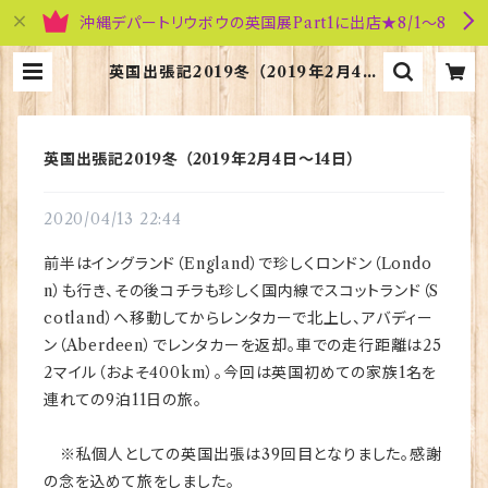
沖縄デパートリウボウの英国展Part1に出店★8/1～8
英国出張記2019冬 （2019年2月4日
～14日） | 英国雑貨専門店ブリティッ
シュ・ライフ
英国出張記2019冬 （2019年2月4日～14日）
2020/04/13 22:44
前半はイングランド（England）で珍しくロンドン（Londo
n）も行き、その後コチラも珍しく国内線でスコットランド（S
cotland）へ移動してからレンタカーで北上し、アバディー
ン（Aberdeen）でレンタカーを返却。車での走行距離は25
2マイル（およそ400km）。今回は英国初めての家族1名を
連れての9泊11日の旅。
※私個人としての英国出張は39回目となりました。感謝
の念を込めて旅をしました。