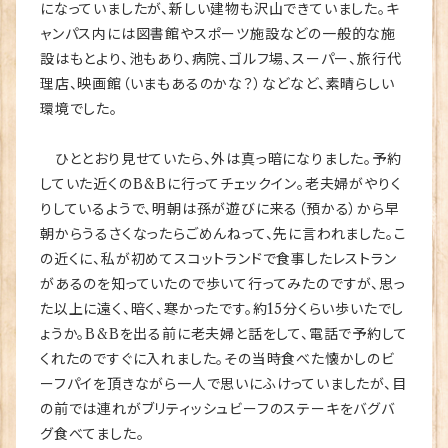
になっていましたが、新しい建物も沢山できていました。キ
ャンパス内には図書館やスポーツ施設などの一般的な施
設はもとより、池もあり、病院、ゴルフ場、スーパー、旅行代
理店、映画館（いまもあるのかな？）などなど、素晴らしい
環境でした。
ひととおり見せていたら、外は真っ暗になりました。予約
していた近くのB&Bに行ってチェックイン。老夫婦がやりく
りしているようで、明朝は孫が遊びに来る（預かる）から早
朝からうるさくなったらごめんねって、先に言われました。こ
の近くに、私が初めてスコットランドで食事したレストラン
があるのを知っていたので歩いて行ってみたのですが、思っ
た以上に遠く、暗く、寒かったです。約15分くらい歩いたでし
ょうか。B&Bを出る前に老夫婦と話をして、電話で予約して
くれたのですぐに入れました。その当時食べた懐かしのビ
ーフパイを頂きながら一人で思いにふけっていましたが、目
の前では連れがブリティッシュビーフのステーキをバグバ
グ食べてました。