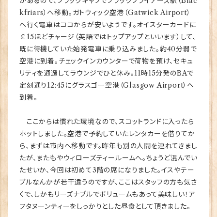
があるので、ブラックキャブでブラックフライアーズ駅（Blac
kfriars）へ移動。ガトウィック空港（Gatwick Airport）
へ行く電車はココからが安いようです。オイスターカードに
￡15ほどチャージ（英語ではトップアップといいます）して、
既に待機していた始発電車に乗り込みました。約40分弱で
空港に到着。チェックインカウンターで荷物を預け、セキュ
リティを通過してラウンジでひと休み。11時15分発のBAで
定刻通り12:45にグラスゴー空港（Glasgow Airport）へ
到着。
ここからは慣れた環境なので、スコットランドに入ったら
ホットしました。空港で予約していたレンタカーを借りてか
ら、まずは市内へ移動です。昨年も別の人間を連れてきまし
たが、またもやウィローズティールームへ。ちょうど混んでい
たせいか、今回は初めて3階の席になりました。イスやテー
ブルなんかが若干違うのですが、ここはスタッフの方も気さ
くで、しかもリーズナブルでボリュームもあって美味しい！ア
フタヌーンティーをしっかりとした昼食として頂きました。