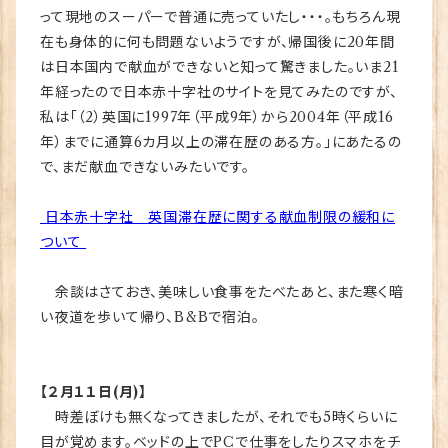
って現地のスーパーで普通に売っていたし・・・。もちろん現
在も身体的に何も問題ないようですが、帰国後に20年間
は日本国内で献血ができないと知って驚きました。いま21
年経ったので日本赤十字社のサイトを見てみたのですが、
私は「（2）英国に1997年（平成9年）から2004年（平成16
年）までに通算6カ月以上の滞在歴のある方。」にあたるの
で、まだ献血できないみたいです。
日本赤十字社 英国滞在歴に関する献血制限の緩和に
ついて
余談はさておき、美味しい食事をたべたあと、また寒く暗
い夜道を歩いて帰り、B&Bで宿泊。
【２月１１日(月)】
時差ぼけも無くなってきましたが、それでも5時くらいに
目が覚めます。ベッドの上でPCで仕事をしたりスマホをチ