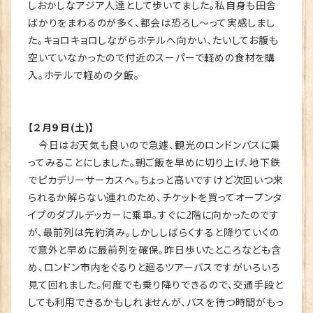
しおかしなアジア人達として歩いてました。私自身も田舎
ばかりをまわるのが多く、都会は恐ろし～って実感しまし
た。キョロキョロしながらホテルへ向かい、たいしてお腹も
空いていなかったので付近のスーパーで軽めの食材を購
入。ホテルで軽めの夕飯。
【２月９日(土)】
今日はお天気も良いので急遽、観光のロンドンバスに乗
ってみることにしました。朝ご飯を早めに切り上げ、地下鉄
でピカデリーサーカスへ。ちょっと高いですけど次回いつ来
られるか解らない連れのため、チケットを買ってオープンタ
イプのダブルデッカーに乗車。すぐに2階に向かったのです
が、最前列は先約済み。しかししばらくすると降りていくの
で意外と早めに最前列を確保。昨日歩いたところなども含
め、ロンドン市内をぐるりと廻るツアーバスですがいろいろ
見て回れました。何度でも乗り降りできるので、交通手段と
しても利用できるかもしれませんが、バスを待つ時間がもっ