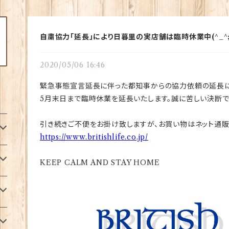
自粛協力「延長」により日暮里の実店舗は臨時休業中(^_^;
2020/05/06 16:46
緊急事態宣言延長に伴った都知事からの協力依頼の延長に
5月末日まで臨時休業を延長いたします。誠に苦しい決断で
引き続きご不便をお掛け致しますが、お買い物はネット通販
https://www.britishlife.co.jp/
KEEP CALM AND STAY HOME