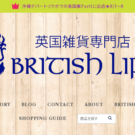
沖縄デパートリウボウの英国展Part1に出店★8/1～8
ORY
BLOG
CONTACT
ABOUT
BRITISH
SHOPPING GUIDE