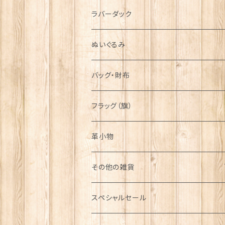
シンボル
ラバーダック
ぬいぐるみ
バッグ・財布
フラッグ（旗）
革小物
その他の雑貨
ミニカー
スペシャルセール