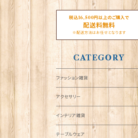
税込16,500円以上のご購入で
配送料無料
※配送方法はお任せとなります
CATEGORY
ファッション雑貨
タータンネクタイ
アクセサリー
帽子
ORTAK
インテリア雑貨
キャップ
Tシャツ
ブローチ
インテリア置物
テーブルウェア