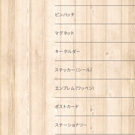
ハンチング帽
マフラー
ペンダント
ラブスプーン
ティータオル
ピンバッチ
キャスケット
タータン【Bronte by Moon】
ラブスプーン【SION LLEWELLYN】
サッシュ
チャーム
ファブリック
ペーパーナプキン
ジェネラルデザイン
マグネット
ディアストーカー
タータン【Glencroft】
ラブスプーン【PAUL CURTIS】
乗り物
スカーフ
その他のアクセサリー
ティーコジー
ミリタリー
キーホルダー
ニット帽
ボタンラップマフラー【Aran Traditions】
動物＆植物
NAVY
ファッションマスク
その他テーブルウェア
ピューター
ステッカー（シール）
国旗＆紋章
AIRFORCE
エンブレム（ワッペン）
音楽＆楽器
ARMY
ポストカード
運動＆人物
ステーショナリー