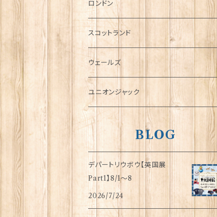
チャーム
ロンドン
犬グッズ
スコットランド
傘
ウェールズ
指貫(シンブル)
ユニオンジャック
BLOG
デパートリウボウ【英国展
Part1】8/1〜8
2026/7/24