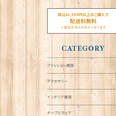
税込16,500円以上のご購入で
配送料無料
※配送方法はお任せとなります
CATEGORY
ファッション雑貨
タータンネクタイ
アクセサリー
帽子
ORTAK
インテリア雑貨
キャップ
Tシャツ
ブローチ
インテリア置物
テーブルウェア