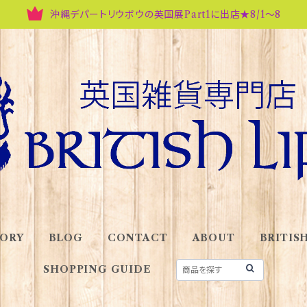
沖縄デパートリウボウの英国展Part1に出店★8/1～8
ORY
BLOG
CONTACT
ABOUT
BRITISH
SHOPPING GUIDE