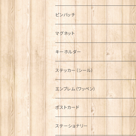
ハンチング帽
マフラー
ペンダント
ラブスプーン
ティータオル
ピンバッチ
キャスケット
タータン【Bronte by Moon】
ラブスプーン【SION LLEWELLYN】
サッシュ
チャーム
ファブリック
ペーパーナプキン
ジェネラルデザイン
マグネット
ディアストーカー
タータン【Glencroft】
ラブスプーン【PAUL CURTIS】
乗り物
スカーフ
その他のアクセサリー
ティーコジー
ミリタリー
キーホルダー
ニット帽
ボタンラップマフラー【Aran Traditions】
動物＆植物
NAVY
ファッションマスク
その他テーブルウェア
ピューター
ステッカー（シール）
国旗＆紋章
AIRFORCE
エンブレム（ワッペン）
音楽＆楽器
ARMY
ポストカード
運動＆人物
ステーショナリー