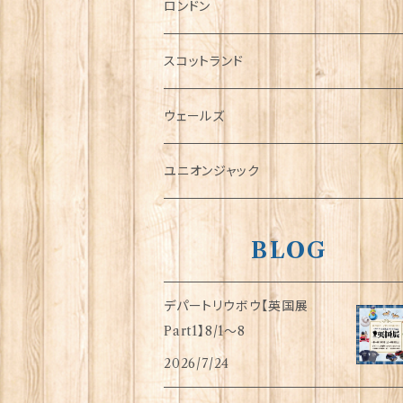
チャーム
ロンドン
犬グッズ
スコットランド
傘
ウェールズ
指貫(シンブル)
ユニオンジャック
BLOG
デパートリウボウ【英国展
Part1】8/1〜8
2026/7/24