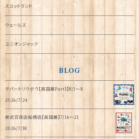
犬グッズ
スコットランド
傘
ウェールズ
指貫(シンブル)
ユニオンジャック
BLOG
デパートリウボウ【英国展Part1】8/1〜8
2026/7/24
東武百貨店船橋店【英国展】7/16～21
2026/7/18