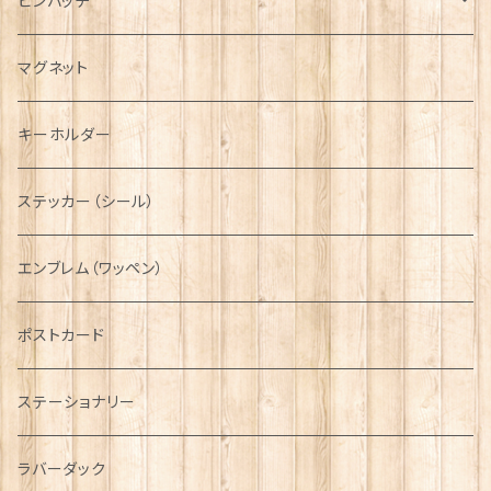
マフラー
ペンダント
ラブスプーン
ティータオル
ピンバッチ
キャスケット
タータン【Bronte by Moon】
ラブスプーン【SION LLEWELLYN】
サッシュ
チャーム
ファブリック
ペーパーナプキン
ジェネラルデザイン
マグネット
ディアストーカー
タータン【Glencroft】
ラブスプーン【PAUL CURTIS】
乗り物
スカーフ
その他のアクセサリー
ティーコジー
ミリタリー
キーホルダー
ニット帽
ボタンラップマフラー【Aran Traditions】
動物＆植物
NAVY
ファッションマスク
その他テーブルウェア
ピューター
ステッカー（シール）
国旗＆紋章
AIRFORCE
エンブレム（ワッペン）
音楽＆楽器
ARMY
ポストカード
運動＆人物
ステーショナリー
シンボル
ラバーダック