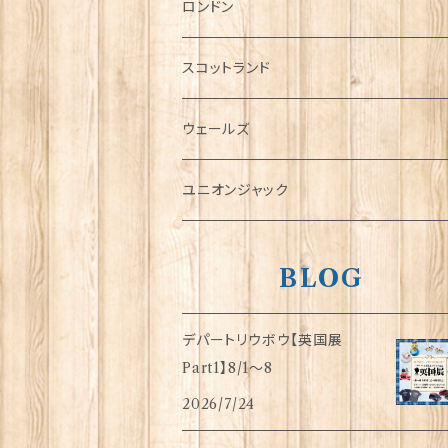
チャーム
ロンドン
犬グッズ
スコットランド
傘
ウェールズ
指貫(シンブル)
ユニオンジャック
BLOG
デパートリウボウ【英国展
Part1】8/1〜8
2026/7/24