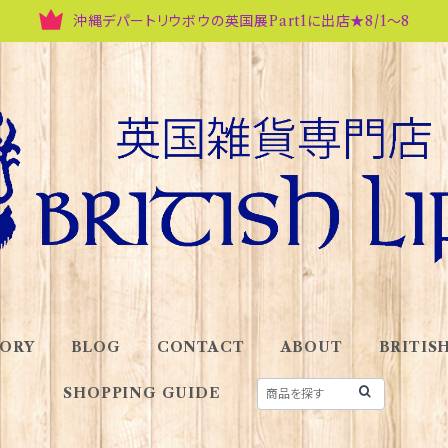
沖縄デパートリウボウの英国展Part1に出店★8/1～8
ORY
BLOG
CONTACT
ABOUT
BRITISH
SHOPPING GUIDE