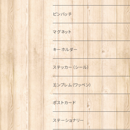
ハンチング帽
マフラー
ペンダント
ラブスプーン
ティータオル
ピンバッチ
キャスケット
タータン【Bronte by Moon】
ラブスプーン【SION LLEWELLYN】
サッシュ
チャーム
ファブリック
ペーパーナプキン
ジェネラルデザイン
マグネット
ディアストーカー
タータン【Glencroft】
ラブスプーン【PAUL CURTIS】
乗り物
スカーフ
その他のアクセサリー
ティーコジー
ミリタリー
キーホルダー
ニット帽
ボタンラップマフラー【Aran Traditions】
動物＆植物
NAVY
ファッションマスク
その他テーブルウェア
ピューター
ステッカー（シール）
国旗＆紋章
AIRFORCE
エンブレム（ワッペン）
音楽＆楽器
ARMY
ポストカード
運動＆人物
ステーショナリー