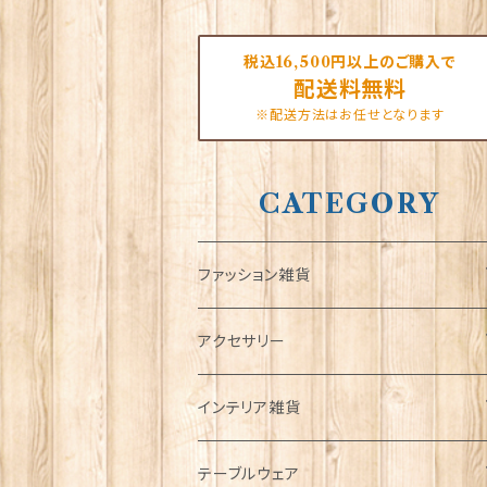
税込16,500円以上のご購入で
配送料無料
※配送方法はお任せとなります
CATEGORY
ファッション雑貨
タータンネクタイ
アクセサリー
帽子
ORTAK
インテリア雑貨
キャップ
Tシャツ
ブローチ
インテリア置物
テーブルウェア