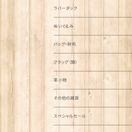
シンボル
ラバーダック
ぬいぐるみ
バッグ・財布
フラッグ（旗）
革小物
その他の雑貨
ミニカー
スペシャルセール