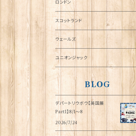
チャーム
ロンドン
犬グッズ
スコットランド
傘
ウェールズ
指貫(シンブル)
ユニオンジャック
BLOG
デパートリウボウ【英国展
Part1】8/1〜8
2026/7/24