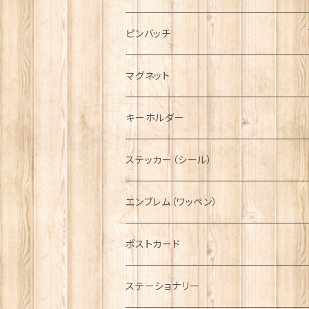
ハンチング帽
マフラー
ペンダント
ラブスプーン
ティータオル
ピンバッチ
キャスケット
タータン【Bronte by Moon】
ラブスプーン【SION LLEWELLYN】
サッシュ
チャーム
ファブリック
ペーパーナプキン
ジェネラルデザイン
マグネット
ディアストーカー
タータン【Glencroft】
ラブスプーン【PAUL CURTIS】
乗り物
スカーフ
その他のアクセサリー
ティーコジー
ミリタリー
キーホルダー
ニット帽
ボタンラップマフラー【Aran Traditions】
動物＆植物
NAVY
ファッションマスク
その他テーブルウェア
ピューター
ステッカー（シール）
国旗＆紋章
AIRFORCE
エンブレム（ワッペン）
音楽＆楽器
ARMY
ポストカード
運動＆人物
ステーショナリー