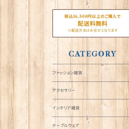
税込16,500円以上のご購入で
配送料無料
※配送方法はお任せとなります
CATEGORY
ファッション雑貨
タータンネクタイ
アクセサリー
帽子
ORTAK
インテリア雑貨
キャップ
Tシャツ
ブローチ
インテリア置物
テーブルウェア