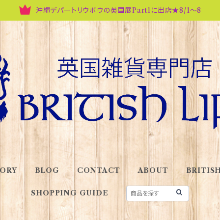
沖縄デパートリウボウの英国展Part1に出店★8/1～8
ORY
BLOG
CONTACT
ABOUT
BRITISH
SHOPPING GUIDE