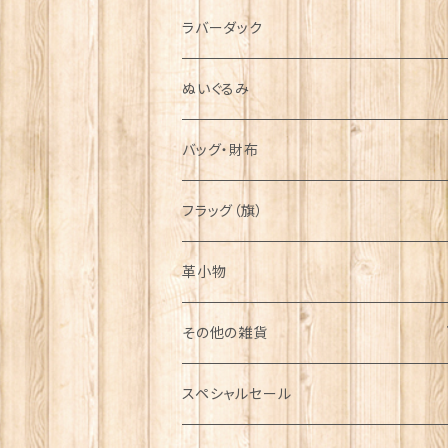
シンボル
ラバーダック
ぬいぐるみ
バッグ・財布
フラッグ（旗）
革小物
その他の雑貨
ミニカー
スペシャルセール