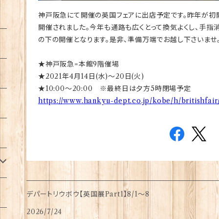
神戸阪急にて開催の英国フェアに出店予定です。昨年が初
開催されました。今年も通路も広くとって換気よくし、手指
の下の開催となります。是非、準備万端でお越し下さいませ
★神戸阪急=本館9階催場
★2021年4月14日(水)～20日(火)
★10:00～20:00 ※最終日は夕方5時閉場予定
https://www.hankyu-dept.co.jp/kobe/h/britishfair
デパートリウボウ【英国展Part1】8/1〜8
2026/7/24