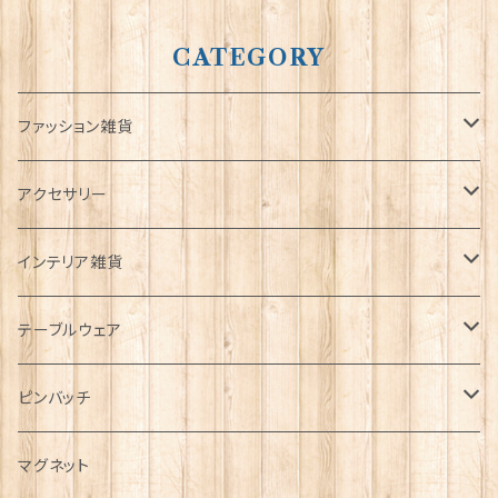
CATEGORY
ファッション雑貨
タータンネクタイ
アクセサリー
帽子
ORTAK
インテリア雑貨
キャップ
Tシャツ
ブローチ
インテリア置物
テーブルウェア
ハンチング帽
マフラー
ペンダント
ラブスプーン
ティータオル
ピンバッチ
キャスケット
タータン【Bronte by Moon】
ラブスプーン【SION LLEWELLYN】
サッシュ
チャーム
ファブリック
ペーパーナプキン
ジェネラルデザイン
マグネット