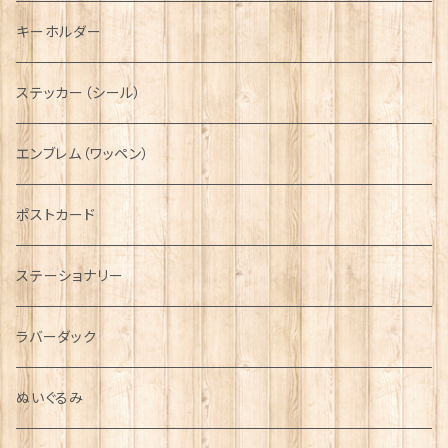
ディアストーカー
タータン【Glencroft】
ラブスプーン【PAUL CURTIS】
乗り物
スカーフ
その他のアクセサリー
ティーコジー
ミリタリー
キーホルダー
ニット帽
ボタンラップマフラー【Aran Traditions】
動物＆植物
NAVY
ファッションマスク
その他テーブルウェア
ピューター
ステッカー（シール）
国旗＆紋章
AIRFORCE
エンブレム（ワッペン）
音楽＆楽器
ARMY
ポストカード
運動＆人物
ステーショナリー
シンボル
ラバーダック
ぬいぐるみ