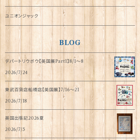
指貫(シンブル)
ユニオンジャック
BLOG
デパートリウボウ【英国展Part1】8/1〜8
2026/7/24
東武百貨店船橋店【英国展】7/16～21
2026/7/18
英国出張記2026夏
2026/7/5