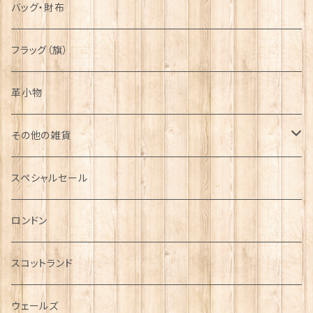
バッグ・財布
フラッグ（旗）
革小物
その他の雑貨
ミニカー
スペシャルセール
チャーム
ロンドン
犬グッズ
スコットランド
傘
ウェールズ