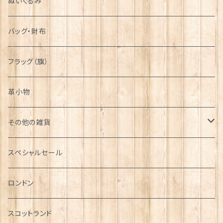
ぬいぐるみ
バッグ・財布
フラッグ（旗）
革小物
その他の雑貨
ミニカー
スペシャルセール
チャーム
ロンドン
犬グッズ
スコットランド