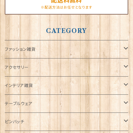
配送料無料
※配送方法はお任せとなります
CATEGORY
ファッション雑貨
タータンネクタイ
アクセサリー
帽子
ORTAK
インテリア雑貨
キャップ
Tシャツ
ブローチ
インテリア置物
テーブルウェア
ハンチング帽
マフラー
ペンダント
ラブスプーン
ティータオル
ピンバッチ