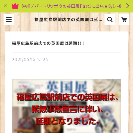
沖縄デパートリウボウの英国展Part1に出店★8/1～8
福屋広島駅前店での英国展は延
期！！！ | 英国雑貨専門店ブリティッシ
ュ・ライフ
福屋広島駅前店での英国展は延期！！！
2021/05/15 15:26