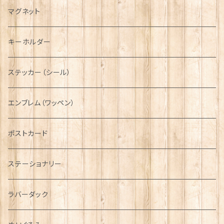
キャスケット
タータン【Bronte by Moon】
ラブスプーン【SION LLEWELLYN】
サッシュ
チャーム
ファブリック
ペーパーナプキン
ジェネラルデザイン
マグネット
ディアストーカー
タータン【Glencroft】
ラブスプーン【PAUL CURTIS】
乗り物
スカーフ
その他のアクセサリー
ティーコジー
ミリタリー
キーホルダー
ニット帽
ボタンラップマフラー【Aran Traditions】
動物＆植物
NAVY
ファッションマスク
その他テーブルウェア
ピューター
ステッカー（シール）
国旗＆紋章
AIRFORCE
エンブレム（ワッペン）
音楽＆楽器
ARMY
ポストカード
運動＆人物
ステーショナリー
シンボル
ラバーダック