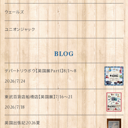
傘
ウェールズ
指貫(シンブル)
ユニオンジャック
BLOG
デパートリウボウ【英国展Part1】8/1〜8
2026/7/24
東武百貨店船橋店【英国展】7/16～21
2026/7/18
英国出張記2026夏