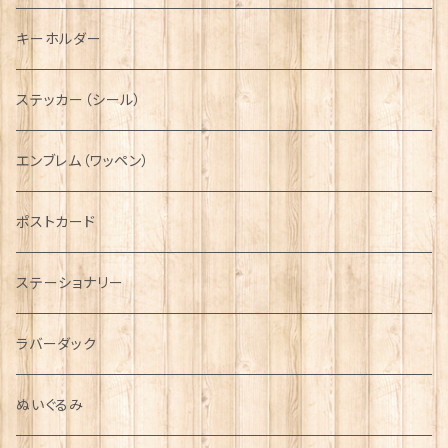
ディアストーカー
タータン【Glencroft】
ラブスプーン【PAUL CURTIS】
乗り物
スカーフ
その他のアクセサリー
ティーコジー
ミリタリー
キーホルダー
ニット帽
ボタンラップマフラー【Aran Traditions】
動物＆植物
NAVY
ファッションマスク
その他テーブルウェア
ピューター
ステッカー（シール）
国旗＆紋章
AIRFORCE
エンブレム（ワッペン）
音楽＆楽器
ARMY
ポストカード
運動＆人物
ステーショナリー
シンボル
ラバーダック
ぬいぐるみ