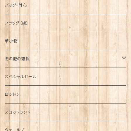
バッグ・財布
フラッグ（旗）
革小物
その他の雑貨
ミニカー
スペシャルセール
チャーム
ロンドン
犬グッズ
スコットランド
傘
ウェールズ