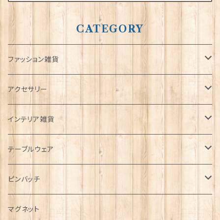
CATEGORY
ファッション雑貨
タータンネクタイ
アクセサリー
帽子
ORTAK
インテリア雑貨
キャップ
Tシャツ
ブローチ
インテリア置物
テーブルウェア
ハンチング帽
マフラー
ペンダント
ラブスプーン
ティータオル
ピンバッチ
キャスケット
タータン【Bronte by Moon】
ラブスプーン【SION LLEWELLYN】
サッシュ
チャーム
ファブリック
ペーパーナプキン
ジェネラルデザイン
マグネット