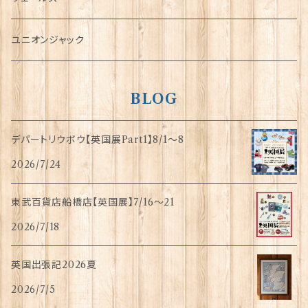
指貫(シンブル)
ユニオンジャック
BLOG
デパートリウボウ【英国展Part1】8/1〜8
2026/7/24
東武百貨店船橋店【英国展】7/16～21
2026/7/18
英国出張記2026夏
2026/7/5