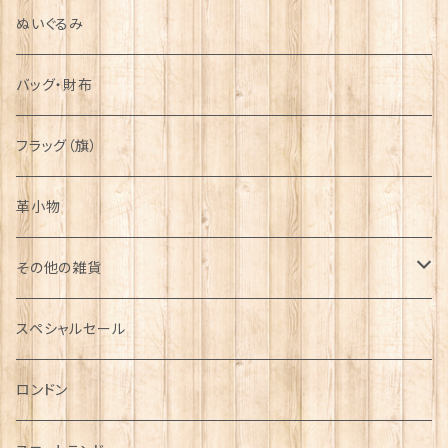
ぬいぐるみ
バッグ・財布
フラッグ（旗）
革小物
その他の雑貨
ミニカー
スペシャルセール
チャーム
ロンドン