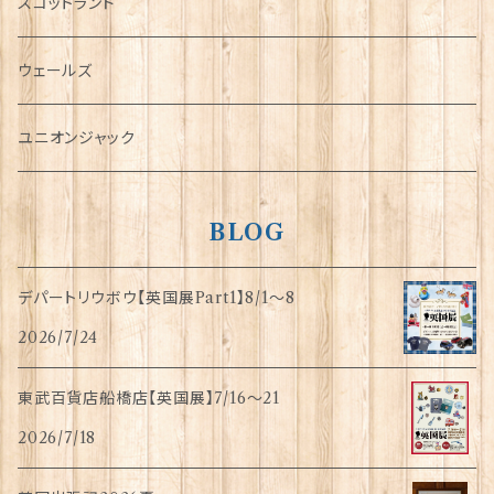
犬グッズ
スコットランド
傘
ウェールズ
指貫(シンブル)
ユニオンジャック
BLOG
デパートリウボウ【英国展Part1】8/1〜8
2026/7/24
東武百貨店船橋店【英国展】7/16～21
2026/7/18