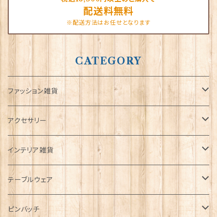
配送料無料
※配送方法はお任せとなります
CATEGORY
ファッション雑貨
タータンネクタイ
アクセサリー
帽子
ORTAK
インテリア雑貨
キャップ
Tシャツ
ブローチ
インテリア置物
テーブルウェア
ハンチング帽
マフラー
ペンダント
ラブスプーン
ティータオル
ピンバッチ