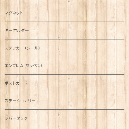
キャスケット
タータン【Bronte by Moon】
ラブスプーン【SION LLEWELLYN】
サッシュ
チャーム
ファブリック
ペーパーナプキン
ジェネラルデザイン
マグネット
ディアストーカー
タータン【Glencroft】
ラブスプーン【PAUL CURTIS】
乗り物
スカーフ
その他のアクセサリー
ティーコジー
ミリタリー
キーホルダー
ニット帽
ボタンラップマフラー【Aran Traditions】
動物＆植物
NAVY
ファッションマスク
その他テーブルウェア
ピューター
ステッカー（シール）
国旗＆紋章
AIRFORCE
エンブレム（ワッペン）
音楽＆楽器
ARMY
ポストカード
運動＆人物
ステーショナリー
シンボル
ラバーダック