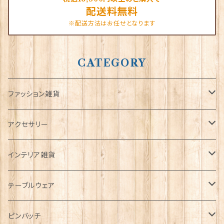
配送料無料
※配送方法はお任せとなります
CATEGORY
ファッション雑貨
タータンネクタイ
アクセサリー
帽子
ORTAK
インテリア雑貨
キャップ
Tシャツ
ブローチ
インテリア置物
テーブルウェア
ハンチング帽
マフラー
ペンダント
ラブスプーン
ティータオル
ピンバッチ