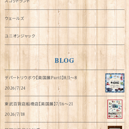
犬グッズ
スコットランド
傘
ウェールズ
指貫(シンブル)
ユニオンジャック
BLOG
デパートリウボウ【英国展Part1】8/1〜8
2026/7/24
東武百貨店船橋店【英国展】7/16～21
2026/7/18