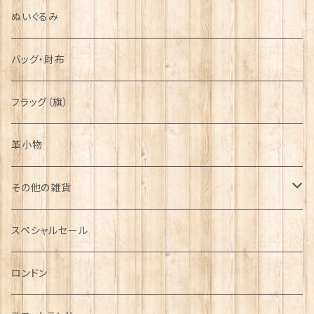
ぬいぐるみ
バッグ・財布
フラッグ（旗）
革小物
その他の雑貨
ミニカー
スペシャルセール
チャーム
ロンドン