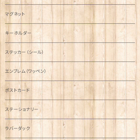
キャスケット
タータン【Bronte by Moon】
ラブスプーン【SION LLEWELLYN】
サッシュ
チャーム
ファブリック
ペーパーナプキン
ジェネラルデザイン
マグネット
ディアストーカー
タータン【Glencroft】
ラブスプーン【PAUL CURTIS】
乗り物
スカーフ
その他のアクセサリー
ティーコジー
ミリタリー
キーホルダー
ニット帽
ボタンラップマフラー【Aran Traditions】
動物＆植物
NAVY
ファッションマスク
その他テーブルウェア
ピューター
ステッカー（シール）
国旗＆紋章
AIRFORCE
エンブレム（ワッペン）
音楽＆楽器
ARMY
ポストカード
運動＆人物
ステーショナリー
シンボル
ラバーダック