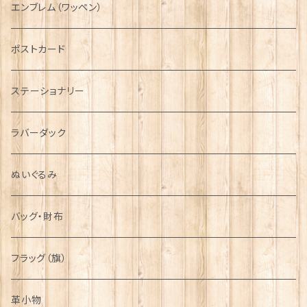
AIRFORCE
エンブレム（ワッペン）
音楽＆楽器
ARMY
ポストカード
運動＆人物
ステーショナリー
シンボル
ラバーダック
ぬいぐるみ
バッグ・財布
フラッグ（旗）
革小物