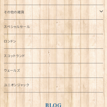
その他の雑貨
ミニカー
スペシャルセール
チャーム
ロンドン
犬グッズ
スコットランド
傘
ウェールズ
指貫(シンブル)
ユニオンジャック
BLOG