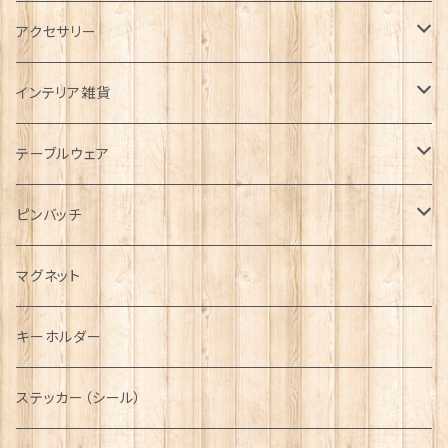
タータンネクタイ
アクセサリー
帽子
ORTAK
インテリア雑貨
キャップ
Tシャツ
ブローチ
インテリア置物
テーブルウェア
ハンチング帽
マフラー
ペンダント
ラブスプーン
ティータオル
ピンバッチ
キャスケット
タータン【Bronte by Moon】
ラブスプーン【SION LLEWELLYN】
サッシュ
チャーム
ファブリック
ペーパーナプキン
ジェネラルデザイン
マグネット
ディアストーカー
タータン【Glencroft】
ラブスプーン【PAUL CURTIS】
乗り物
スカーフ
その他のアクセサリー
ティーコジー
ミリタリー
キーホルダー
ニット帽
ボタンラップマフラー【Aran Traditions】
動物＆植物
NAVY
ファッションマスク
その他テーブルウェア
ピューター
ステッカー（シール）
国旗＆紋章