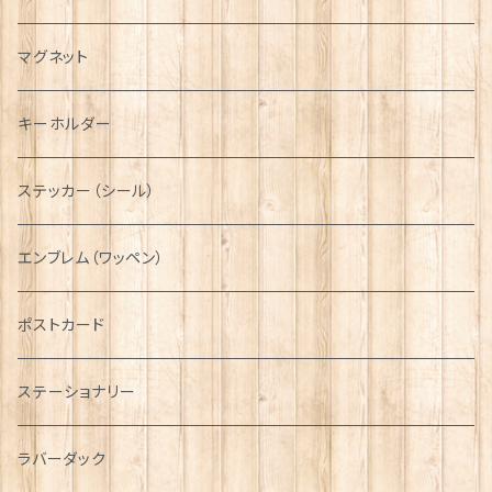
キャスケット
タータン【Bronte by Moon】
ラブスプーン【SION LLEWELLYN】
サッシュ
チャーム
ファブリック
ペーパーナプキン
ジェネラルデザイン
マグネット
ディアストーカー
タータン【Glencroft】
ラブスプーン【PAUL CURTIS】
乗り物
スカーフ
その他のアクセサリー
ティーコジー
ミリタリー
キーホルダー
ニット帽
ボタンラップマフラー【Aran Traditions】
動物＆植物
NAVY
ファッションマスク
その他テーブルウェア
ピューター
ステッカー（シール）
国旗＆紋章
AIRFORCE
エンブレム（ワッペン）
音楽＆楽器
ARMY
ポストカード
運動＆人物
ステーショナリー
シンボル
ラバーダック