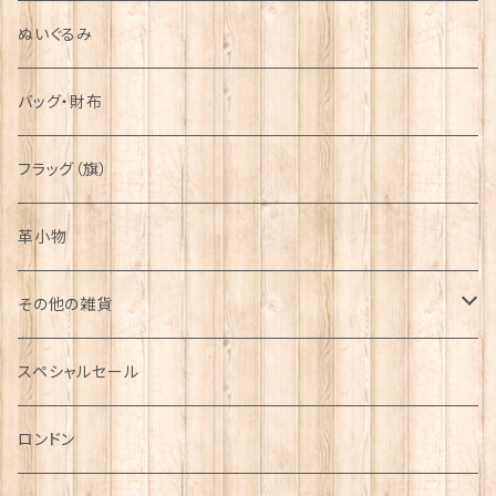
ぬいぐるみ
バッグ・財布
フラッグ（旗）
革小物
その他の雑貨
ミニカー
スペシャルセール
チャーム
ロンドン