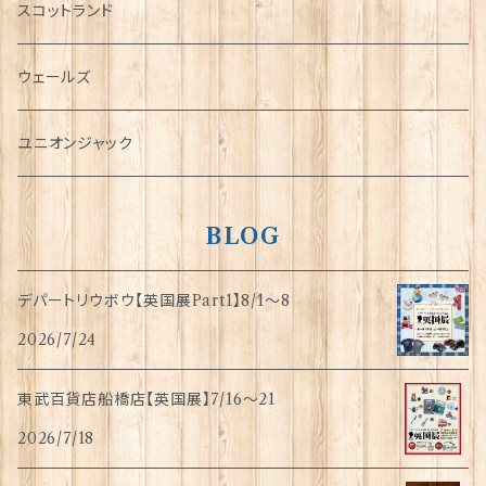
犬グッズ
スコットランド
傘
ウェールズ
指貫(シンブル)
ユニオンジャック
BLOG
デパートリウボウ【英国展Part1】8/1〜8
2026/7/24
東武百貨店船橋店【英国展】7/16～21
2026/7/18