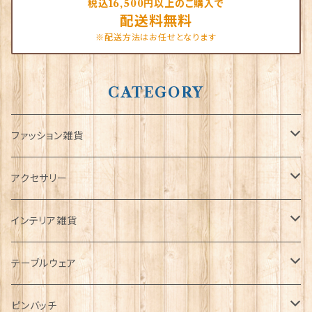
税込16,500円以上のご購入で
配送料無料
※配送方法はお任せとなります
CATEGORY
ファッション雑貨
タータンネクタイ
アクセサリー
帽子
ORTAK
インテリア雑貨
キャップ
Tシャツ
ブローチ
インテリア置物
テーブルウェア
ハンチング帽
マフラー
ペンダント
ラブスプーン
ティータオル
ピンバッチ