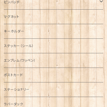
ハンチング帽
マフラー
ペンダント
ラブスプーン
ティータオル
ピンバッチ
キャスケット
タータン【Bronte by Moon】
ラブスプーン【SION LLEWELLYN】
サッシュ
チャーム
ファブリック
ペーパーナプキン
ジェネラルデザイン
マグネット
ディアストーカー
タータン【Glencroft】
ラブスプーン【PAUL CURTIS】
乗り物
スカーフ
その他のアクセサリー
ティーコジー
ミリタリー
キーホルダー
ニット帽
ボタンラップマフラー【Aran Traditions】
動物＆植物
NAVY
ファッションマスク
その他テーブルウェア
ピューター
ステッカー（シール）
国旗＆紋章
AIRFORCE
エンブレム（ワッペン）
音楽＆楽器
ARMY
ポストカード
運動＆人物
ステーショナリー
シンボル
ラバーダック