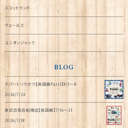
犬グッズ
スコットランド
傘
ウェールズ
指貫(シンブル)
ユニオンジャック
BLOG
デパートリウボウ【英国展Part1】8/1〜8
2026/7/24
東武百貨店船橋店【英国展】7/16～21
2026/7/18