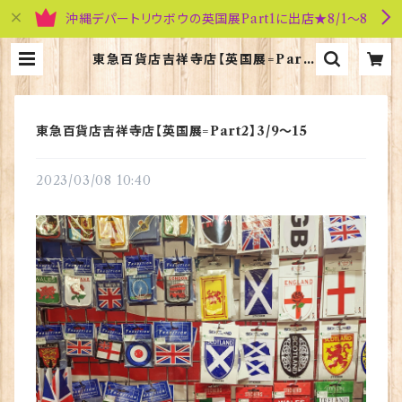
沖縄デパートリウボウの英国展Part1に出店★8/1～8
東急百貨店吉祥寺店【英国展=Part
2】3/9～15 | 英国雑貨専門店ブリテ
ィッシュ・ライフ
東急百貨店吉祥寺店【英国展=Part2】3/9～15
2023/03/08 10:40