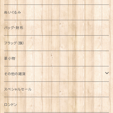
ぬいぐるみ
バッグ・財布
フラッグ（旗）
革小物
その他の雑貨
ミニカー
スペシャルセール
チャーム
ロンドン