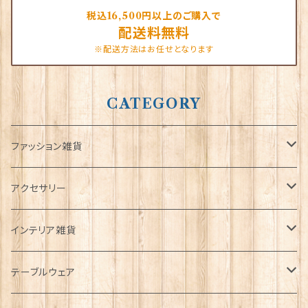
税込16,500円以上のご購入で
配送料無料
※配送方法はお任せとなります
CATEGORY
ファッション雑貨
タータンネクタイ
アクセサリー
帽子
ORTAK
インテリア雑貨
キャップ
Tシャツ
ブローチ
インテリア置物
テーブルウェア