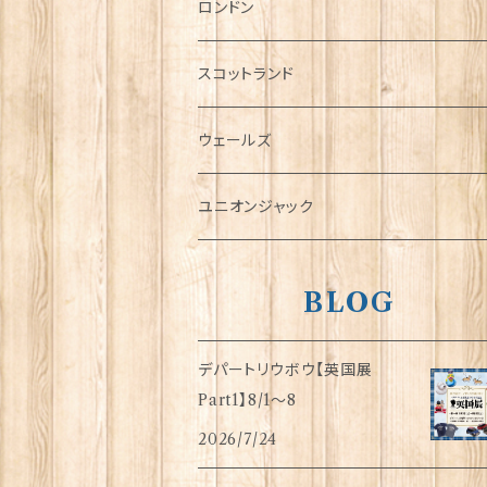
チャーム
ロンドン
犬グッズ
スコットランド
傘
ウェールズ
指貫(シンブル)
ユニオンジャック
BLOG
デパートリウボウ【英国展
Part1】8/1〜8
2026/7/24