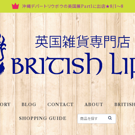
沖縄デパートリウボウの英国展Part1に出店★8/1～8
ORY
BLOG
CONTACT
ABOUT
BRITISH
SHOPPING GUIDE