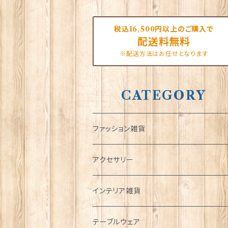
税込16,500円以上のご購入で
配送料無料
※配送方法はお任せとなります
CATEGORY
ファッション雑貨
タータンネクタイ
アクセサリー
帽子
ORTAK
インテリア雑貨
キャップ
Tシャツ
ブローチ
インテリア置物
テーブルウェア