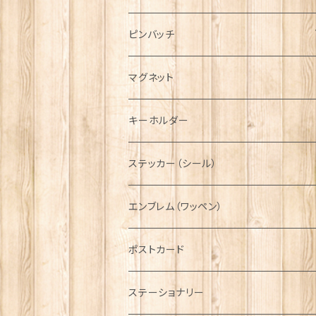
ハンチング帽
マフラー
ペンダント
ラブスプーン
ティータオル
ピンバッチ
キャスケット
タータン【Bronte by Moon】
ラブスプーン【SION LLEWELLYN】
サッシュ
チャーム
ファブリック
ペーパーナプキン
ジェネラルデザイン
マグネット
ディアストーカー
タータン【Glencroft】
ラブスプーン【PAUL CURTIS】
乗り物
スカーフ
その他のアクセサリー
ティーコジー
ミリタリー
キーホルダー
ニット帽
ボタンラップマフラー【Aran Traditions】
動物＆植物
NAVY
ファッションマスク
その他テーブルウェア
ピューター
ステッカー（シール）
国旗＆紋章
AIRFORCE
エンブレム（ワッペン）
音楽＆楽器
ARMY
ポストカード
運動＆人物
ステーショナリー