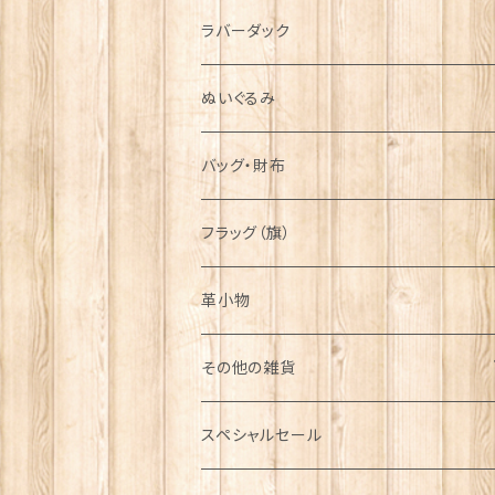
シンボル
ラバーダック
ぬいぐるみ
バッグ・財布
フラッグ（旗）
革小物
その他の雑貨
ミニカー
スペシャルセール