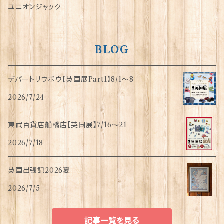
指貫(シンブル)
ユニオンジャック
BLOG
デパートリウボウ【英国展Part1】8/1〜8
2026/7/24
東武百貨店船橋店【英国展】7/16～21
2026/7/18
英国出張記2026夏
2026/7/5
記事一覧を見る