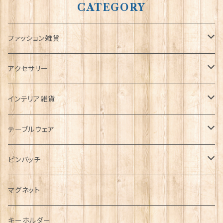
CATEGORY
ファッション雑貨
タータンネクタイ
アクセサリー
帽子
ORTAK
インテリア雑貨
キャップ
Tシャツ
ブローチ
インテリア置物
テーブルウェア
ハンチング帽
マフラー
ペンダント
ラブスプーン
ティータオル
ピンバッチ
キャスケット
タータン【Bronte by Moon】
ラブスプーン【SION LLEWELLYN】
サッシュ
チャーム
ファブリック
ペーパーナプキン
ジェネラルデザイン
マグネット
ディアストーカー
タータン【Glencroft】
ラブスプーン【PAUL CURTIS】
乗り物
スカーフ
その他のアクセサリー
ティーコジー
ミリタリー
キーホルダー