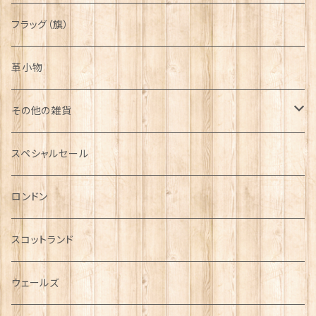
フラッグ（旗）
革小物
その他の雑貨
ミニカー
スペシャルセール
チャーム
ロンドン
犬グッズ
スコットランド
傘
ウェールズ