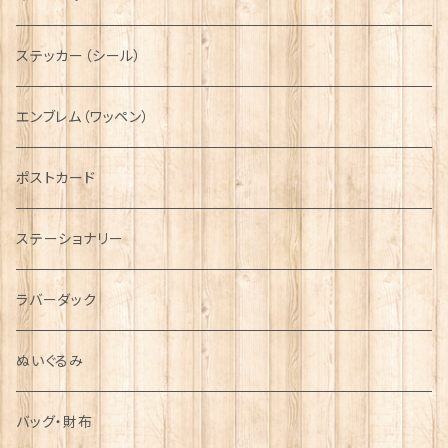
ニット帽
ボタンラップマフラー【Aran Traditions】
動物＆植物
NAVY
ファッションマスク
その他テーブルウェア
ピューター
ステッカー（シール）
国旗＆紋章
AIRFORCE
エンブレム（ワッペン）
音楽＆楽器
ARMY
ポストカード
運動＆人物
ステーショナリー
シンボル
ラバーダック
ぬいぐるみ
バッグ・財布