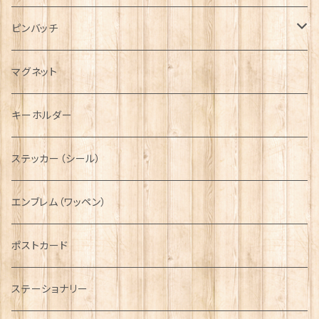
ハンチング帽
マフラー
ペンダント
ラブスプーン
ティータオル
ピンバッチ
キャスケット
タータン【Bronte by Moon】
ラブスプーン【SION LLEWELLYN】
サッシュ
チャーム
ファブリック
ペーパーナプキン
ジェネラルデザイン
マグネット
ディアストーカー
タータン【Glencroft】
ラブスプーン【PAUL CURTIS】
乗り物
スカーフ
その他のアクセサリー
ティーコジー
ミリタリー
キーホルダー
ニット帽
ボタンラップマフラー【Aran Traditions】
動物＆植物
NAVY
ファッションマスク
その他テーブルウェア
ピューター
ステッカー（シール）
国旗＆紋章
AIRFORCE
エンブレム（ワッペン）
音楽＆楽器
ARMY
ポストカード
運動＆人物
ステーショナリー
シンボル