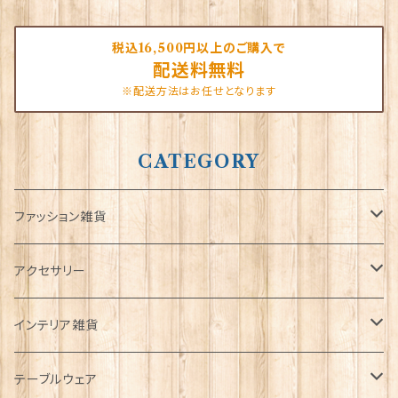
税込16,500円以上のご購入で
配送料無料
※配送方法はお任せとなります
CATEGORY
ファッション雑貨
タータンネクタイ
アクセサリー
帽子
ORTAK
インテリア雑貨
キャップ
Tシャツ
ブローチ
インテリア置物
テーブルウェア