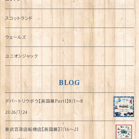
犬グッズ
スコットランド
傘
ウェールズ
指貫(シンブル)
ユニオンジャック
BLOG
デパートリウボウ【英国展Part1】8/1〜8
2026/7/24
東武百貨店船橋店【英国展】7/16～21