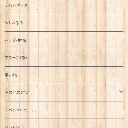
ラバーダック
ぬいぐるみ
バッグ・財布
フラッグ（旗）
革小物
その他の雑貨
ミニカー
スペシャルセール
チャーム
ロンドン