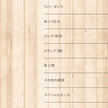
シンボル
ラバーダック
ぬいぐるみ
バッグ・財布
フラッグ（旗）
革小物
その他の雑貨
ミニカー
スペシャルセール