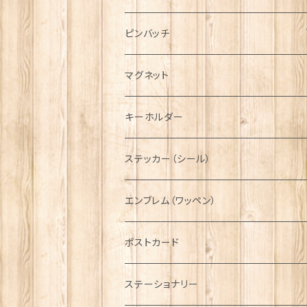
ハンチング帽
マフラー
ペンダント
ラブスプーン
ティータオル
ピンバッチ
キャスケット
タータン【Bronte by Moon】
ラブスプーン【SION LLEWELLYN】
サッシュ
チャーム
ファブリック
ペーパーナプキン
ジェネラルデザイン
マグネット
ディアストーカー
タータン【Glencroft】
ラブスプーン【PAUL CURTIS】
乗り物
スカーフ
その他のアクセサリー
ティーコジー
ミリタリー
キーホルダー
ニット帽
ボタンラップマフラー【Aran Traditions】
動物＆植物
NAVY
ファッションマスク
その他テーブルウェア
ピューター
ステッカー（シール）
国旗＆紋章
AIRFORCE
エンブレム（ワッペン）
音楽＆楽器
ARMY
ポストカード
運動＆人物
ステーショナリー