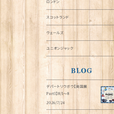
チャーム
ロンドン
犬グッズ
スコットランド
傘
ウェールズ
指貫(シンブル)
ユニオンジャック
BLOG
デパートリウボウ【英国展
Part1】8/1〜8
2026/7/24