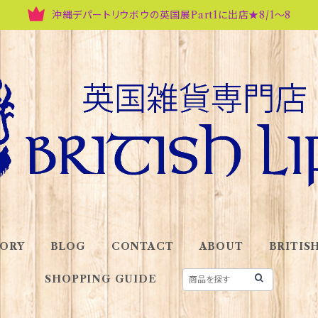
沖縄デパートリウボウの英国展Part1に出店★8/1～8
ORY
BLOG
CONTACT
ABOUT
BRITISH
SHOPPING GUIDE