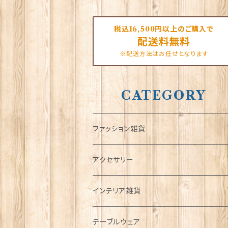
税込16,500円以上のご購入で
配送料無料
※配送方法はお任せとなります
CATEGORY
ファッション雑貨
タータンネクタイ
アクセサリー
帽子
ORTAK
インテリア雑貨
キャップ
Tシャツ
ブローチ
インテリア置物
テーブルウェア