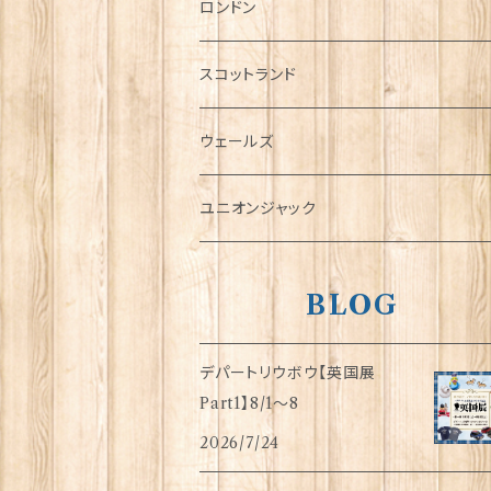
チャーム
ロンドン
犬グッズ
スコットランド
傘
ウェールズ
指貫(シンブル)
ユニオンジャック
BLOG
デパートリウボウ【英国展
Part1】8/1〜8
2026/7/24