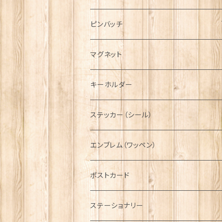
ハンチング帽
マフラー
ペンダント
ラブスプーン
ティータオル
ピンバッチ
キャスケット
タータン【Bronte by Moon】
ラブスプーン【SION LLEWELLYN】
サッシュ
チャーム
ファブリック
ペーパーナプキン
ジェネラルデザイン
マグネット
ディアストーカー
タータン【Glencroft】
ラブスプーン【PAUL CURTIS】
乗り物
スカーフ
その他のアクセサリー
ティーコジー
ミリタリー
キーホルダー
ニット帽
ボタンラップマフラー【Aran Traditions】
動物＆植物
NAVY
ファッションマスク
その他テーブルウェア
ピューター
ステッカー（シール）
国旗＆紋章
AIRFORCE
エンブレム（ワッペン）
音楽＆楽器
ARMY
ポストカード
運動＆人物
ステーショナリー