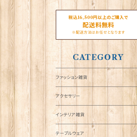
税込16,500円以上のご購入で
配送料無料
※配送方法はお任せとなります
CATEGORY
ファッション雑貨
タータンネクタイ
アクセサリー
帽子
ORTAK
インテリア雑貨
キャップ
Tシャツ
ブローチ
インテリア置物
テーブルウェア