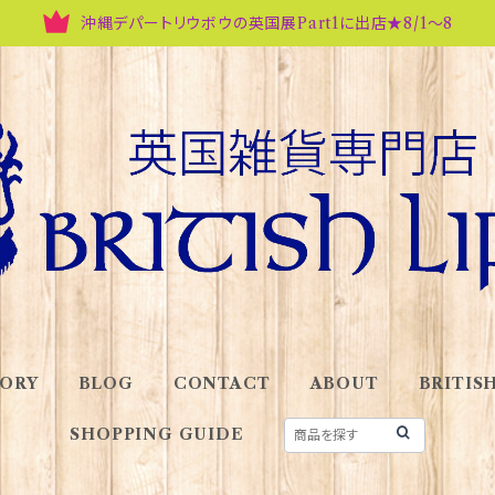
沖縄デパートリウボウの英国展Part1に出店★8/1～8
ORY
BLOG
CONTACT
ABOUT
BRITISH
SHOPPING GUIDE