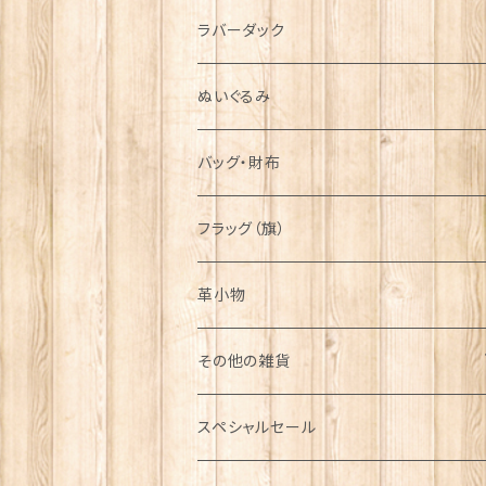
シンボル
ラバーダック
ぬいぐるみ
バッグ・財布
フラッグ（旗）
革小物
その他の雑貨
ミニカー
スペシャルセール