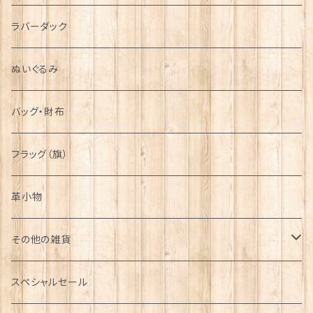
シンボル
ラバーダック
ぬいぐるみ
バッグ・財布
フラッグ（旗）
革小物
その他の雑貨
ミニカー
スペシャルセール