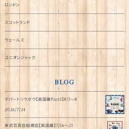
チャーム
ロンドン
犬グッズ
スコットランド
傘
ウェールズ
指貫(シンブル)
ユニオンジャック
BLOG
デパートリウボウ【英国展Part1】8/1〜8
2026/7/24
東武百貨店船橋店【英国展】7/16～21