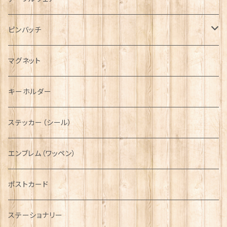
ハンチング帽
マフラー
ペンダント
ラブスプーン
ティータオル
ピンバッチ
キャスケット
タータン【Bronte by Moon】
ラブスプーン【SION LLEWELLYN】
サッシュ
チャーム
ファブリック
ペーパーナプキン
ジェネラルデザイン
マグネット
ディアストーカー
タータン【Glencroft】
ラブスプーン【PAUL CURTIS】
乗り物
スカーフ
その他のアクセサリー
ティーコジー
ミリタリー
キーホルダー
ニット帽
ボタンラップマフラー【Aran Traditions】
動物＆植物
NAVY
ファッションマスク
その他テーブルウェア
ピューター
ステッカー（シール）
国旗＆紋章
AIRFORCE
エンブレム（ワッペン）
音楽＆楽器
ARMY
ポストカード
運動＆人物
ステーショナリー