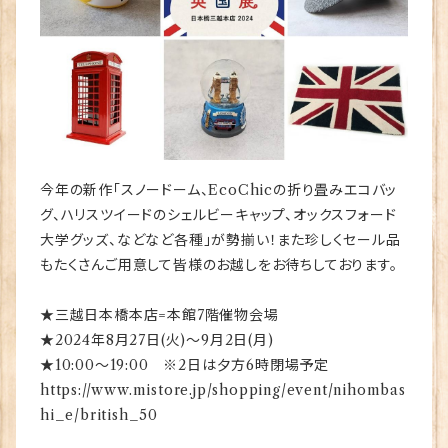
今年の新作「スノードーム、EcoChicの折り畳みエコバッ
グ、ハリスツイードのシェルビーキャップ、オックスフォード
大学グッズ、などなど各種」が勢揃い！また珍しくセール品
もたくさんご用意して皆様のお越しをお待ちしております。
★三越日本橋本店=本館7階催物会場
★2024年8月27日(火)～9月2日(月)
★10:00～19:00 ※2日は夕方6時閉場予定
https://www.mistore.jp/shopping/event/nihombas
hi_e/british_50