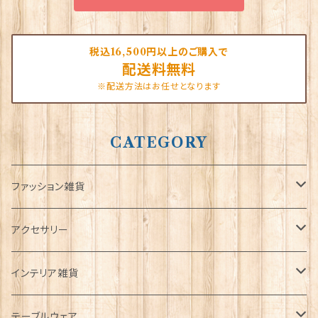
税込16,500円以上のご購入で
配送料無料
※配送方法はお任せとなります
CATEGORY
ファッション雑貨
タータンネクタイ
アクセサリー
帽子
ORTAK
インテリア雑貨
キャップ
Tシャツ
ブローチ
インテリア置物
テーブルウェア