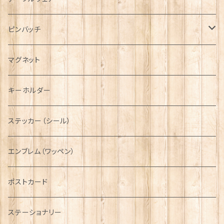
ハンチング帽
マフラー
ペンダント
ラブスプーン
ティータオル
ピンバッチ
キャスケット
タータン【Bronte by Moon】
ラブスプーン【SION LLEWELLYN】
サッシュ
チャーム
ファブリック
ペーパーナプキン
ジェネラルデザイン
マグネット
ディアストーカー
タータン【Glencroft】
ラブスプーン【PAUL CURTIS】
乗り物
スカーフ
その他のアクセサリー
ティーコジー
ミリタリー
キーホルダー
ニット帽
ボタンラップマフラー【Aran Traditions】
動物＆植物
NAVY
ファッションマスク
その他テーブルウェア
ピューター
ステッカー（シール）
国旗＆紋章
AIRFORCE
エンブレム（ワッペン）
音楽＆楽器
ARMY
ポストカード
運動＆人物
ステーショナリー