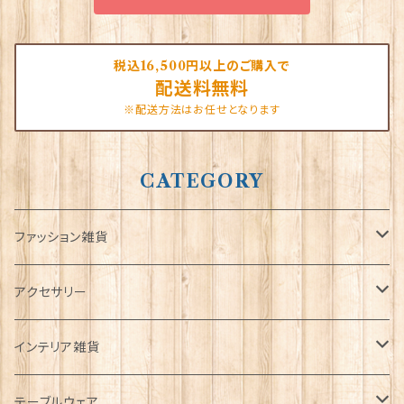
税込16,500円以上のご購入で
配送料無料
※配送方法はお任せとなります
CATEGORY
ファッション雑貨
タータンネクタイ
アクセサリー
帽子
ORTAK
インテリア雑貨
キャップ
Tシャツ
ブローチ
インテリア置物
テーブルウェア