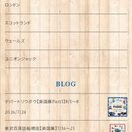
チャーム
ロンドン
犬グッズ
スコットランド
傘
ウェールズ
指貫(シンブル)
ユニオンジャック
BLOG
デパートリウボウ【英国展Part1】8/1〜8
2026/7/24
東武百貨店船橋店【英国展】7/16～21