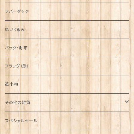
シンボル
ラバーダック
ぬいぐるみ
バッグ・財布
フラッグ（旗）
革小物
その他の雑貨
ミニカー
スペシャルセール