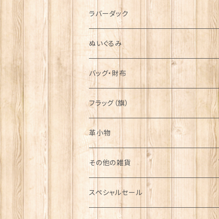
シンボル
ラバーダック
ぬいぐるみ
バッグ・財布
フラッグ（旗）
革小物
その他の雑貨
ミニカー
スペシャルセール