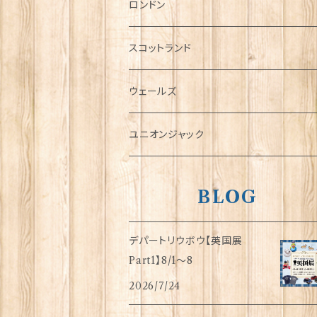
チャーム
ロンドン
犬グッズ
スコットランド
傘
ウェールズ
指貫(シンブル)
ユニオンジャック
BLOG
デパートリウボウ【英国展
Part1】8/1〜8
2026/7/24