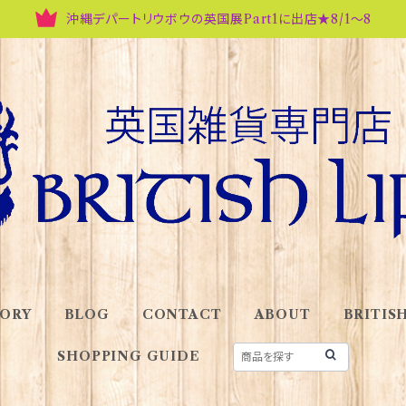
沖縄デパートリウボウの英国展Part1に出店★8/1～8
ORY
BLOG
CONTACT
ABOUT
BRITISH
SHOPPING GUIDE