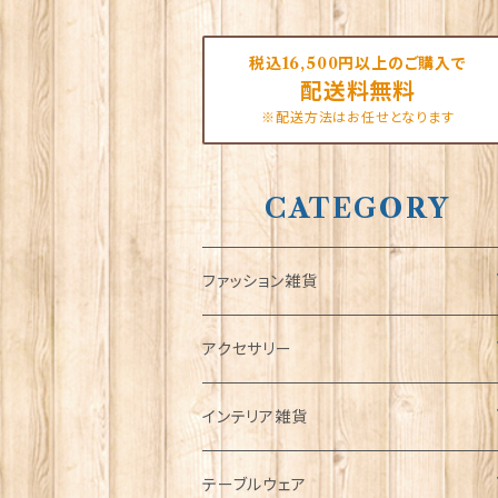
税込16,500円以上のご購入で
配送料無料
※配送方法はお任せとなります
CATEGORY
ファッション雑貨
タータンネクタイ
アクセサリー
帽子
ORTAK
インテリア雑貨
キャップ
Tシャツ
ブローチ
インテリア置物
テーブルウェア