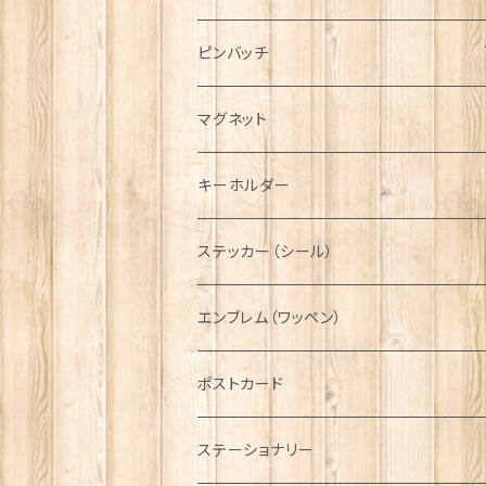
ハンチング帽
マフラー
ペンダント
ラブスプーン
ティータオル
ピンバッチ
キャスケット
タータン【Bronte by Moon】
ラブスプーン【SION LLEWELLYN】
サッシュ
チャーム
ファブリック
ペーパーナプキン
ジェネラルデザイン
マグネット
ディアストーカー
タータン【Glencroft】
ラブスプーン【PAUL CURTIS】
乗り物
スカーフ
その他のアクセサリー
ティーコジー
ミリタリー
キーホルダー
ニット帽
ボタンラップマフラー【Aran Traditions】
動物＆植物
NAVY
ファッションマスク
その他テーブルウェア
ピューター
ステッカー（シール）
国旗＆紋章
AIRFORCE
エンブレム（ワッペン）
音楽＆楽器
ARMY
ポストカード
運動＆人物
ステーショナリー