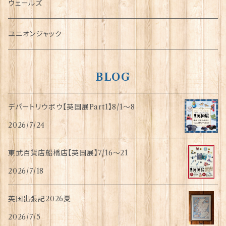
傘
ウェールズ
指貫(シンブル)
ユニオンジャック
BLOG
デパートリウボウ【英国展Part1】8/1〜8
2026/7/24
東武百貨店船橋店【英国展】7/16～21
2026/7/18
英国出張記2026夏
2026/7/5