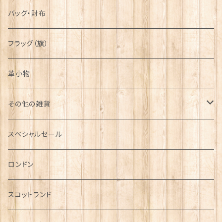
バッグ・財布
フラッグ（旗）
革小物
その他の雑貨
ミニカー
スペシャルセール
チャーム
ロンドン
犬グッズ
スコットランド