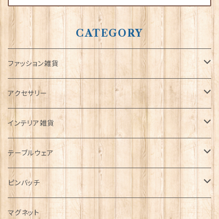
CATEGORY
ファッション雑貨
タータンネクタイ
アクセサリー
帽子
ORTAK
インテリア雑貨
キャップ
Tシャツ
ブローチ
インテリア置物
テーブルウェア
ハンチング帽
マフラー
ペンダント
ラブスプーン
ティータオル
ピンバッチ
キャスケット
タータン【Bronte by Moon】
ラブスプーン【SION LLEWELLYN】
サッシュ
チャーム
ファブリック
ペーパーナプキン
ジェネラルデザイン
マグネット