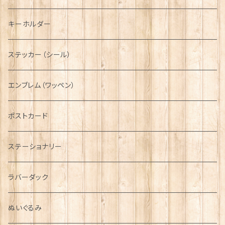
ディアストーカー
タータン【Glencroft】
ラブスプーン【PAUL CURTIS】
乗り物
スカーフ
その他のアクセサリー
ティーコジー
ミリタリー
キーホルダー
ニット帽
ボタンラップマフラー【Aran Traditions】
動物＆植物
NAVY
ファッションマスク
その他テーブルウェア
ピューター
ステッカー（シール）
国旗＆紋章
AIRFORCE
エンブレム（ワッペン）
音楽＆楽器
ARMY
ポストカード
運動＆人物
ステーショナリー
シンボル
ラバーダック
ぬいぐるみ