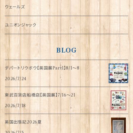
傘
ウェールズ
指貫(シンブル)
ユニオンジャック
BLOG
デパートリウボウ【英国展Part1】8/1〜8
2026/7/24
東武百貨店船橋店【英国展】7/16～21
2026/7/18
英国出張記2026夏
2026/7/5