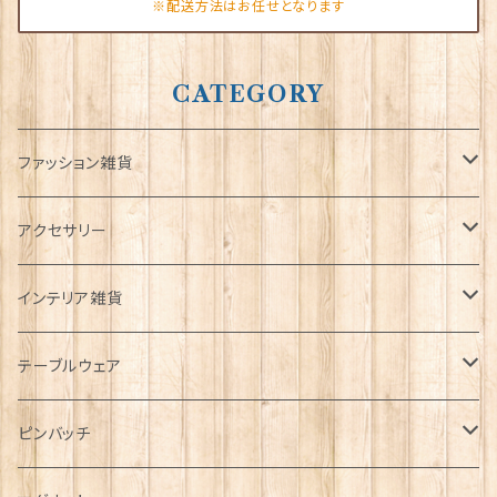
※配送方法はお任せとなります
CATEGORY
ファッション雑貨
タータンネクタイ
アクセサリー
帽子
ORTAK
インテリア雑貨
キャップ
Tシャツ
ブローチ
インテリア置物
テーブルウェア
ハンチング帽
マフラー
ペンダント
ラブスプーン
ティータオル
ピンバッチ
キャスケット
タータン【Bronte by Moon】
ラブスプーン【SION LLEWELLYN】