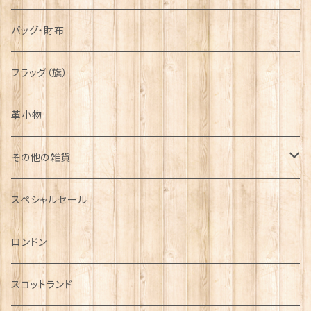
バッグ・財布
フラッグ（旗）
革小物
その他の雑貨
ミニカー
スペシャルセール
チャーム
ロンドン
犬グッズ
スコットランド