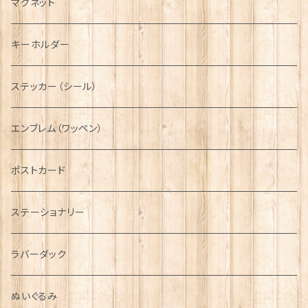
サッシュ
チャーム
ファブリック
ペーパーナプキン
ジェネラルデザイン
マグネット
ディアストーカー
タータン【Glencroft】
ラブスプーン【PAUL CURTIS】
乗り物
スカーフ
その他のアクセサリー
ティーコジー
ミリタリー
キーホルダー
ニット帽
ボタンラップマフラー【Aran Traditions】
動物＆植物
NAVY
ファッションマスク
その他テーブルウェア
ピューター
ステッカー（シール）
国旗＆紋章
AIRFORCE
エンブレム（ワッペン）
音楽＆楽器
ARMY
ポストカード
運動＆人物
ステーショナリー
シンボル
ラバーダック
ぬいぐるみ