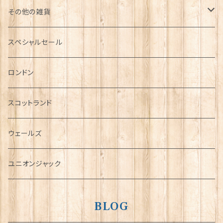
その他の雑貨
ミニカー
スペシャルセール
チャーム
ロンドン
犬グッズ
スコットランド
傘
ウェールズ
指貫(シンブル)
ユニオンジャック
BLOG