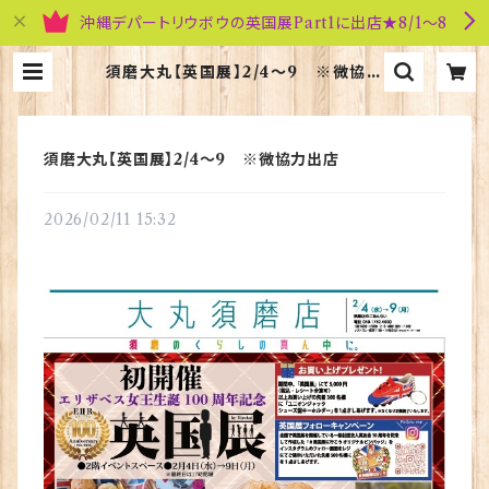
沖縄デパートリウボウの英国展Part1に出店★8/1～8
須磨大丸【英国展】2/4～9 ※微協力
出店 | 英国雑貨専門店ブリティッシ
ュ・ライフ
須磨大丸【英国展】2/4～9 ※微協力出店
2026/02/11 15:32