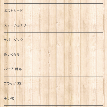
音楽＆楽器
ARMY
ポストカード
運動＆人物
ステーショナリー
シンボル
ラバーダック
ぬいぐるみ
バッグ・財布
フラッグ（旗）
革小物