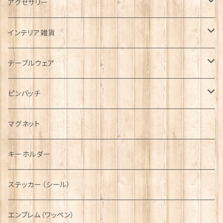
タータンネクタイ
アクセサリー
帽子
ORTAK
インテリア雑貨
キャップ
Tシャツ
ブローチ
インテリア置物
テーブルウェア
ハンチング帽
マフラー
ペンダント
ラブスプーン
ティータオル
ピンバッチ
キャスケット
タータン【Bronte by Moon】
ラブスプーン【SION LLEWELLYN】
サッシュ
チャーム
ファブリック
ペーパーナプキン
ジェネラルデザイン
マグネット
ディアストーカー
タータン【Glencroft】
ラブスプーン【PAUL CURTIS】
乗り物
スカーフ
その他のアクセサリー
ティーコジー
ミリタリー
キーホルダー
ニット帽
ボタンラップマフラー【Aran Traditions】
動物＆植物
NAVY
ファッションマスク
その他テーブルウェア
ピューター
ステッカー（シール）
国旗＆紋章
AIRFORCE
エンブレム（ワッペン）