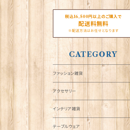
税込16,500円以上のご購入で
配送料無料
※配送方法はお任せとなります
CATEGORY
ファッション雑貨
タータンネクタイ
アクセサリー
帽子
ORTAK
インテリア雑貨
キャップ
Tシャツ
ブローチ
インテリア置物
テーブルウェア