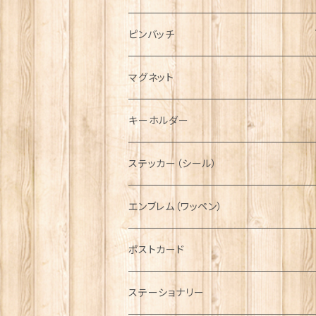
ハンチング帽
マフラー
ペンダント
ラブスプーン
ティータオル
ピンバッチ
キャスケット
タータン【Bronte by Moon】
ラブスプーン【SION LLEWELLYN】
サッシュ
チャーム
ファブリック
ペーパーナプキン
ジェネラルデザイン
マグネット
ディアストーカー
タータン【Glencroft】
ラブスプーン【PAUL CURTIS】
乗り物
スカーフ
その他のアクセサリー
ティーコジー
ミリタリー
キーホルダー
ニット帽
ボタンラップマフラー【Aran Traditions】
動物＆植物
NAVY
ファッションマスク
その他テーブルウェア
ピューター
ステッカー（シール）
国旗＆紋章
AIRFORCE
エンブレム（ワッペン）
音楽＆楽器
ARMY
ポストカード
運動＆人物
ステーショナリー