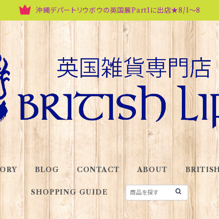
沖縄デパートリウボウの英国展Part1に出店★8/1～8
ORY
BLOG
CONTACT
ABOUT
BRITISH
SHOPPING GUIDE