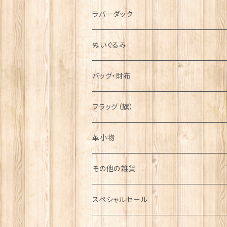
シンボル
ラバーダック
ぬいぐるみ
バッグ・財布
フラッグ（旗）
革小物
その他の雑貨
ミニカー
スペシャルセール