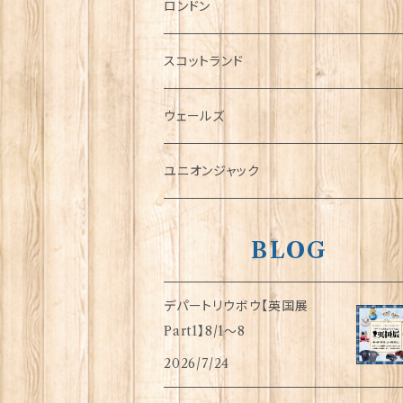
チャーム
ロンドン
犬グッズ
スコットランド
傘
ウェールズ
指貫(シンブル)
ユニオンジャック
BLOG
デパートリウボウ【英国展
Part1】8/1〜8
2026/7/24