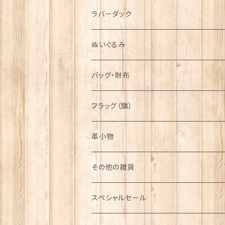
シンボル
ラバーダック
ぬいぐるみ
バッグ・財布
フラッグ（旗）
革小物
その他の雑貨
ミニカー
スペシャルセール