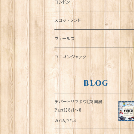
チャーム
ロンドン
犬グッズ
スコットランド
傘
ウェールズ
指貫(シンブル)
ユニオンジャック
BLOG
デパートリウボウ【英国展
Part1】8/1〜8
2026/7/24