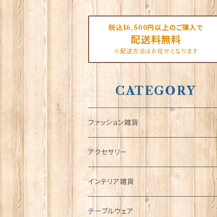
税込16,500円以上のご購入で
配送料無料
※配送方法はお任せとなります
CATEGORY
ファッション雑貨
タータンネクタイ
アクセサリー
帽子
ORTAK
インテリア雑貨
キャップ
Tシャツ
ブローチ
インテリア置物
テーブルウェア