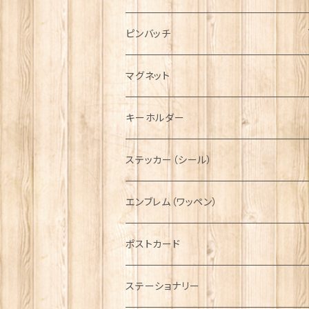
ハンチング帽
マフラー
ペンダント
ラブスプーン
ティータオル
ピンバッチ
キャスケット
タータン【Bronte by Moon】
ラブスプーン【SION LLEWELLYN】
サッシュ
チャーム
ファブリック
ペーパーナプキン
ジェネラルデザイン
マグネット
ディアストーカー
タータン【Glencroft】
ラブスプーン【PAUL CURTIS】
乗り物
スカーフ
その他のアクセサリー
ティーコジー
ミリタリー
キーホルダー
ニット帽
ボタンラップマフラー【Aran Traditions】
動物＆植物
NAVY
ファッションマスク
その他テーブルウェア
ピューター
ステッカー（シール）
国旗＆紋章
AIRFORCE
エンブレム（ワッペン）
音楽＆楽器
ARMY
ポストカード
運動＆人物
ステーショナリー