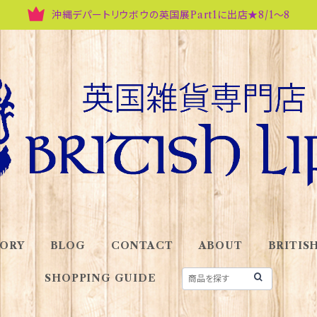
沖縄デパートリウボウの英国展Part1に出店★8/1～8
ORY
BLOG
CONTACT
ABOUT
BRITISH
SHOPPING GUIDE