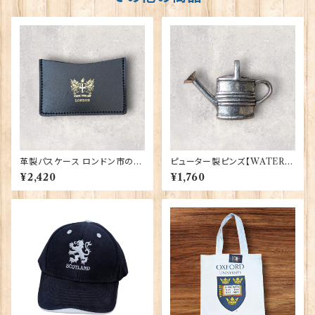
革製パスケース ロンドン市の紋
ピューター製ピンズ【WATERI
章入り【Black】R.C.Brady 90
NG CAN】Cadogan 90166-
¥2,420
¥1,760
381-Black
XWTP165