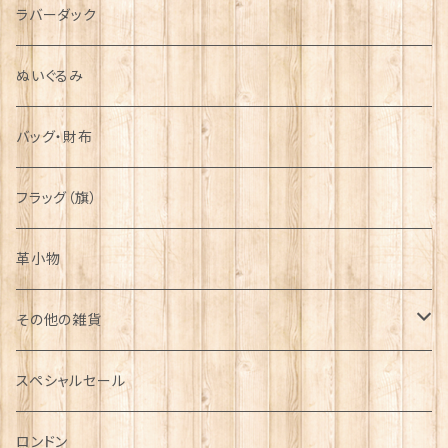
ラバーダック
ぬいぐるみ
バッグ・財布
フラッグ（旗）
革小物
その他の雑貨
ミニカー
スペシャルセール
チャーム
ロンドン