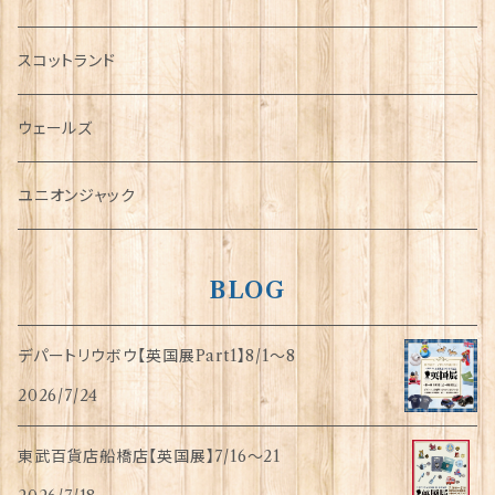
犬グッズ
スコットランド
傘
ウェールズ
指貫(シンブル)
ユニオンジャック
BLOG
デパートリウボウ【英国展Part1】8/1〜8
2026/7/24
東武百貨店船橋店【英国展】7/16～21