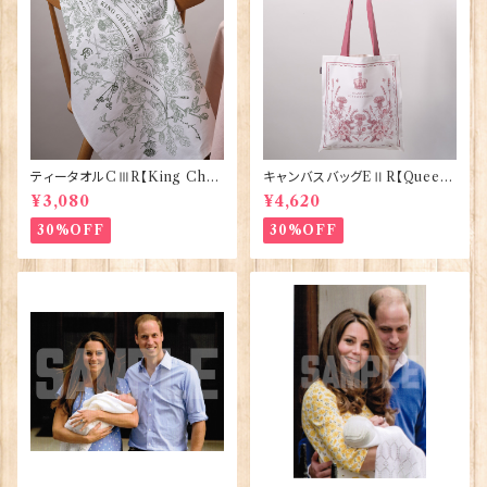
ティータオルCⅢR【King Char
キャンバスバッグEⅡR【Queen
lesⅢ Coronation】Victoria
ElizabethⅡ Commemorativ
¥3,080
¥4,620
Eggs 50129
e】Victoria Eggs 90332
30%OFF
30%OFF