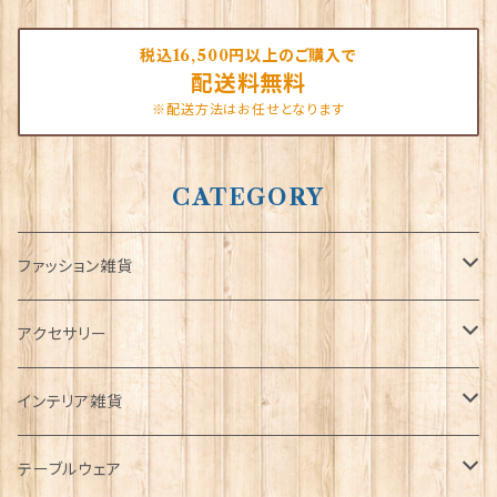
税込16,500円以上のご購入で
配送料無料
※配送方法はお任せとなります
CATEGORY
ファッション雑貨
タータンネクタイ
アクセサリー
帽子
ORTAK
インテリア雑貨
キャップ
Tシャツ
ブローチ
インテリア置物
テーブルウェア