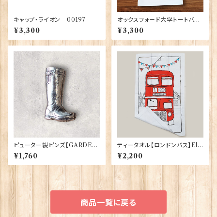
キャップ・ライオン 00197
オックスフォード大学トートバッ
グ Elgate Products 90378
¥3,300
¥3,300
ピューター製ピンズ【GARDEN
ティータオル【ロンドンバス】Elg
BOOT】Cadogan 90166-X
ate Products 50001-S（702
¥1,760
¥2,200
WTP166
71）
商品一覧に戻る