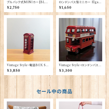
プルバック式MINIカー【BLAC
ロンドンバス型ミニカー Elgate
K】A＆W Gifts 40177（22-14）
Products 40174
¥2,750
¥1,650
Vintage Style・電話BOX Sm
Vintage Style・ロンドンバス S
all NW1London 40170
mall NW1London 40166
¥3,850
¥3,300
セール中の商品