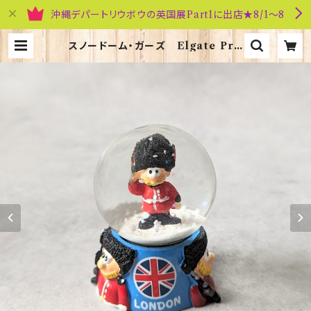
沖縄デパートリウボウの英国展Part1に出店★8/1～8
スノードーム・ガーズ Elgate Pro
ducts 40158 | 英国雑貨専門店ブリ
ティッシュ・ライフ