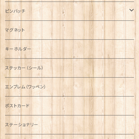
ハンチング帽
マフラー
ペンダント
ラブスプーン
ティータオル
ピンバッチ
キャスケット
タータン【Bronte by Moon】
ラブスプーン【SION LLEWELLYN】
サッシュ
チャーム
ファブリック
ペーパーナプキン
ジェネラルデザイン
マグネット
ディアストーカー
タータン【Glencroft】
ラブスプーン【PAUL CURTIS】
乗り物
スカーフ
その他のアクセサリー
ティーコジー
ミリタリー
キーホルダー
ニット帽
ボタンラップマフラー【Aran Traditions】
動物＆植物
NAVY
ファッションマスク
その他テーブルウェア
ピューター
ステッカー（シール）
国旗＆紋章
AIRFORCE
エンブレム（ワッペン）
音楽＆楽器
ARMY
ポストカード
運動＆人物
ステーショナリー
シンボル