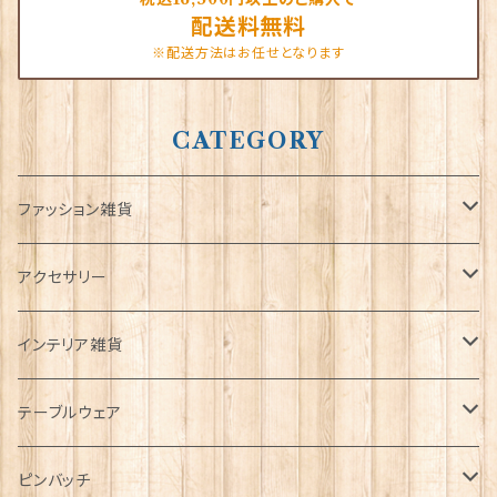
配送料無料
※配送方法はお任せとなります
CATEGORY
ファッション雑貨
タータンネクタイ
アクセサリー
帽子
ORTAK
インテリア雑貨
キャップ
Tシャツ
ブローチ
インテリア置物
テーブルウェア
ハンチング帽
マフラー
ペンダント
ラブスプーン
ティータオル
ピンバッチ